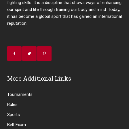
fighting skills. It is a discipline that shows ways of enhancing
our spirit and life through training our body and mind. Today,
it has become a global sport that has gained an international
reputation.
More Additional Links
Tournaments
Rules
Sports
Belt Exam