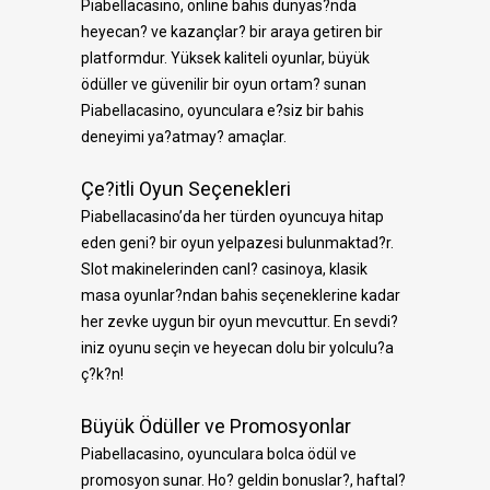
Piabellacasino, online bahis dünyas?nda
heyecan? ve kazançlar? bir araya getiren bir
platformdur. Yüksek kaliteli oyunlar, büyük
ödüller ve güvenilir bir oyun ortam? sunan
Piabellacasino, oyunculara e?siz bir bahis
deneyimi ya?atmay? amaçlar.
Çe?itli Oyun Seçenekleri
Piabellacasino’da her türden oyuncuya hitap
eden geni? bir oyun yelpazesi bulunmaktad?r.
Slot makinelerinden canl? casinoya, klasik
masa oyunlar?ndan bahis seçeneklerine kadar
her zevke uygun bir oyun mevcuttur. En sevdi?
iniz oyunu seçin ve heyecan dolu bir yolculu?a
ç?k?n!
Büyük Ödüller ve Promosyonlar
Piabellacasino, oyunculara bolca ödül ve
promosyon sunar. Ho? geldin bonuslar?, haftal?