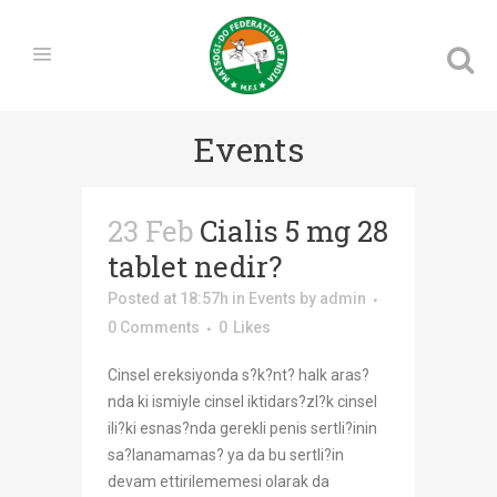
Events
23 Feb
Cialis 5 mg 28
tablet nedir?
Posted at 18:57h
in
Events
by
admin
0 Comments
0
Likes
Cinsel ereksiyonda s?k?nt? halk aras?
nda ki ismiyle cinsel iktidars?zl?k cinsel
ili?ki esnas?nda gerekli penis sertli?inin
sa?lanamamas? ya da bu sertli?in
devam ettirilememesi olarak da