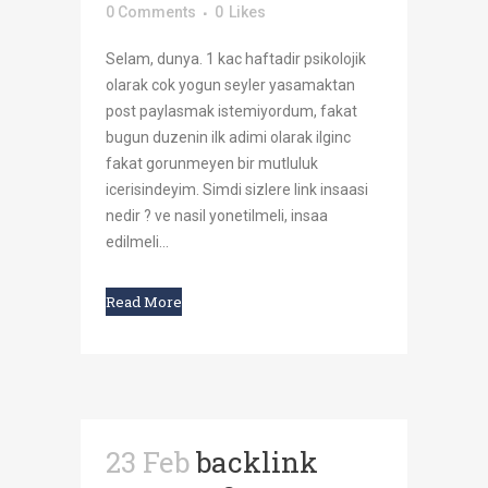
0 Comments
0
Likes
Selam, dunya. 1 kac haftadir psikolojik
olarak cok yogun seyler yasamaktan
post paylasmak istemiyordum, fakat
bugun duzenin ilk adimi olarak ilginc
fakat gorunmeyen bir mutluluk
icerisindeyim. Simdi sizlere link insaasi
nedir ? ve nasil yonetilmeli, insaa
edilmeli...
Read More
23 Feb
backlink