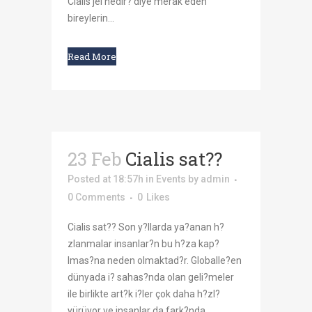
Cialis jel nedir? diye merak eden
bireylerin...
Read More
23 Feb
Cialis sat??
Posted at 18:57h
in
Events
by
admin
0 Comments
0
Likes
Cialis sat?? Son y?llarda ya?anan h?
zlanmalar insanlar?n bu h?za kap?
lmas?na neden olmaktad?r. Globalle?en
dünyada i? sahas?nda olan geli?meler
ile birlikte art?k i?ler çok daha h?zl?
yürüyor ve insanlar da fark?nda