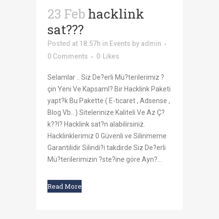
23 Feb
hacklink
sat???
Posted at 18:57h
in
Events
by
admin
0 Comments
0
Likes
Selamlar .. Siz De?erli Mü?terilerimiz ?
çin Yeni Ve Kapsaml? Bir Hacklink Paketi
yapt?k Bu Pakette ( E-ticaret , Adsense ,
Blog Vb.. ) Sitelerinize Kaliteli Ve Az Ç?
k??l? Hacklink sat?n alabilirsiniz.
Hacklinklerimiz 0 Güvenli ve Silinmeme
Garantilidir Silindi?i takdirde Siz De?erli
Mü?terilerimizin ?ste?ine göre Ayn?...
Read More