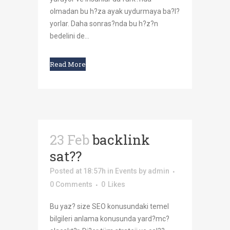
olmadan bu h?za ayak uydurmaya ba?l?
yorlar. Daha sonras?nda bu h?z?n
bedelini de...
Read More
23 Feb
backlink
sat??
Posted at 18:57h
in
Events
by
admin
0 Comments
0
Likes
Bu yaz? size SEO konusundaki temel
bilgileri anlama konusunda yard?mc?