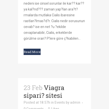
nedeni ise cinsel sorunlar ile kar?? kar??
ya kal?nd??? zaman yap?lan ara?t?
rmalarda mutlaka Cialis ibaresine
rastlan?lmas?d?r. Cialis nedir sorusunun
cevab? ise en net ?u ?ekilde
cevaplanabilir; Cialis, erkeklerde
görülme oran? P’lere göre ç?kabilen...
Read More
23 Feb
Viagra
sipari? sitesi
Posted at 18:57h
in
Events
by
admin
0 Comments
0
Likes