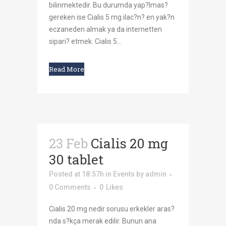
bilinmektedir. Bu durumda yap?lmas?
gereken ise Cialis 5 mg ilac?n? en yak?n
eczaneden almak ya da internetten
sipari? etmek. Cialis 5...
Read More
23 Feb
Cialis 20 mg
30 tablet
Posted at 18:57h
in
Events
by
admin
0 Comments
0
Likes
Cialis 20 mg nedir sorusu erkekler aras?
nda s?kça merak edilir. Bunun ana