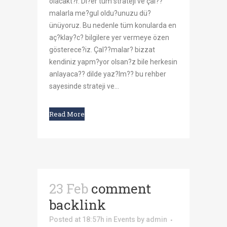
olacakt?r. Di?er tüm strateji ve çal??
malarla me?gul oldu?unuzu dü?
ünüyoruz. Bu nedenle tüm konularda en
aç?klay?c? bilgilere yer vermeye özen
gösterece?iz. Çal??malar? bizzat
kendiniz yapm?yor olsan?z bile herkesin
anlayaca?? dilde yaz?lm?? bu rehber
sayesinde strateji ve...
Read More
23 Feb
comment
backlink
Posted at 18:57h
in
Events
by
admin