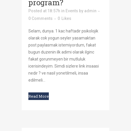
program?
Posted at 18:57h
in
Events
by
admin
0 Comments
0
Likes
Selam, dunya. 1 kac haftadir psikolojik
olarak cok yogun seyler yasamaktan
post paylasmak istemiyordum, fakat
bugun duzenin ilk adimi olarak ilginc
fakat gorunmeyen bir mutluluk
icerisindeyim. Simdi sizlere link insaasi
nedir ? ve nasil yonetilmeli, insaa
edilmeli...
Read More