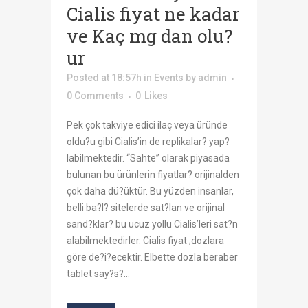
Cialis fiyat ne kadar
ve Kaç mg dan olu?
ur
Posted at 18:57h
in
Events
by
admin
0 Comments
0
Likes
Pek çok takviye edici ilaç veya üründe
oldu?u gibi Cialis’in de replikalar? yap?
labilmektedir. “Sahte” olarak piyasada
bulunan bu ürünlerin fiyatlar? orijinalden
çok daha dü?üktür. Bu yüzden insanlar,
belli ba?l? sitelerde sat?lan ve orijinal
sand?klar? bu ucuz yollu Cialis’leri sat?n
alabilmektedirler. Cialis fiyat ;dozlara
göre de?i?ecektir. Elbette dozla beraber
tablet say?s?...