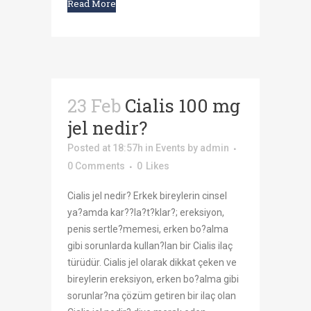
Read More
23 Feb
Cialis 100 mg
jel nedir?
Posted at 18:57h
in
Events
by
admin
0 Comments
0
Likes
Cialis jel nedir? Erkek bireylerin cinsel
ya?amda kar??la?t?klar?; ereksiyon,
penis sertle?memesi, erken bo?alma
gibi sorunlarda kullan?lan bir Cialis ilaç
türüdür. Cialis jel olarak dikkat çeken ve
bireylerin ereksiyon, erken bo?alma gibi
sorunlar?na çözüm getiren bir ilaç olan