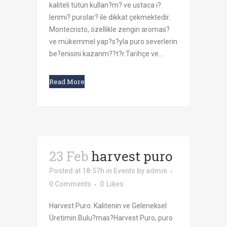
kaliteli tütün kullan?m? ve ustaca i?
lenmi? purolar? ile dikkat çekmektedir.
Montecristo, özellikle zengin aromas?
ve mükemmel yap?s?yla puro severlerin
be?enisini kazanm??t?r.Tarihçe ve...
Read More
23 Feb
harvest puro
Posted at 18:57h
in
Events
by
admin
0 Comments
0
Likes
Harvest Puro: Kalitenin ve Geleneksel
Üretimin Bulu?mas?Harvest Puro, puro