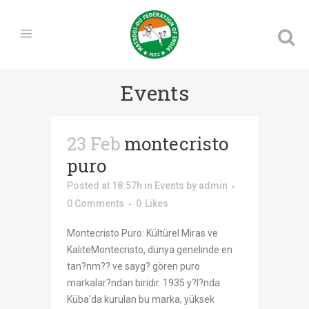
Events
23 Feb
montecristo
puro
Posted at 18:57h
in
Events
by
admin
0 Comments
0
Likes
Montecristo Puro: Kültürel Miras ve
KaliteMontecristo, dünya genelinde en
tan?nm?? ve sayg? gören puro
markalar?ndan biridir. 1935 y?l?nda
Küba'da kurulan bu marka, yüksek