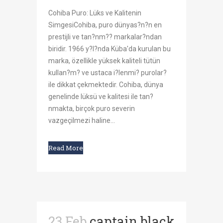
Cohiba Puro: Lüks ve Kalitenin
SimgesiCohiba, puro dünyas?n?n en
prestijli ve tan?nm?? markalar?ndan
biridir. 1966 y?l?nda Küba'da kurulan bu
marka, özellikle yüksek kaliteli tütün
kullan?m? ve ustaca i?lenmi? purolar?
ile dikkat çekmektedir. Cohiba, dünya
genelinde lüksü ve kalitesi ile tan?
nmakta, birçok puro severin
vazgeçilmezi haline...
Read More
23 Feb
captain black