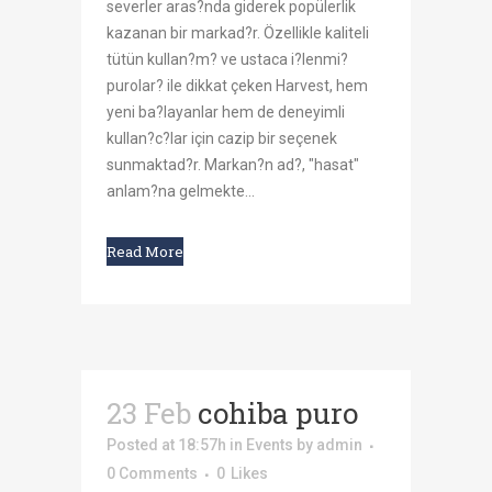
severler aras?nda giderek popülerlik
kazanan bir markad?r. Özellikle kaliteli
tütün kullan?m? ve ustaca i?lenmi?
purolar? ile dikkat çeken Harvest, hem
yeni ba?layanlar hem de deneyimli
kullan?c?lar için cazip bir seçenek
sunmaktad?r. Markan?n ad?, "hasat"
anlam?na gelmekte...
Read More
23 Feb
cohiba puro
Posted at 18:57h
in
Events
by
admin
0 Comments
0
Likes