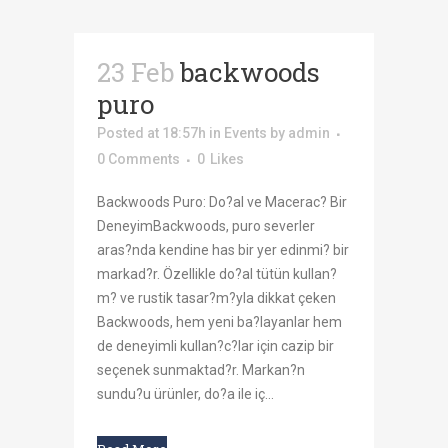
23 Feb
backwoods
puro
Posted at 18:57h
in
Events
by
admin
0 Comments
0
Likes
Backwoods Puro: Do?al ve Macerac? Bir
DeneyimBackwoods, puro severler
aras?nda kendine has bir yer edinmi? bir
markad?r. Özellikle do?al tütün kullan?
m? ve rustik tasar?m?yla dikkat çeken
Backwoods, hem yeni ba?layanlar hem
de deneyimli kullan?c?lar için cazip bir
seçenek sunmaktad?r. Markan?n
sundu?u ürünler, do?a ile iç...