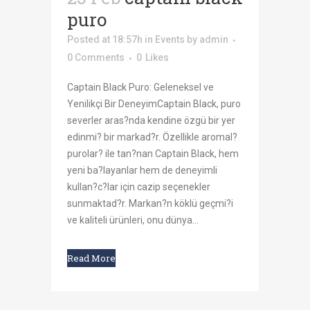
puro
Posted at 18:57h
in
Events
by
admin
0 Comments
0
Likes
Captain Black Puro: Geleneksel ve
Yenilikçi Bir DeneyimCaptain Black, puro
severler aras?nda kendine özgü bir yer
edinmi? bir markad?r. Özellikle aromal?
purolar? ile tan?nan Captain Black, hem
yeni ba?layanlar hem de deneyimli
kullan?c?lar için cazip seçenekler
sunmaktad?r. Markan?n köklü geçmi?i
ve kaliteli ürünleri, onu dünya...
Read More