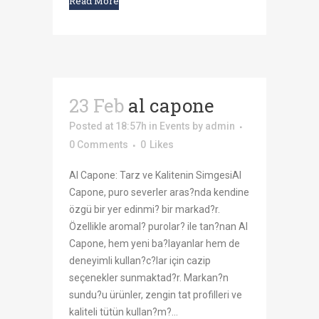
Read More
23 Feb
al capone
Posted at 18:57h
in
Events
by
admin
0 Comments
0
Likes
Al Capone: Tarz ve Kalitenin SimgesiAl
Capone, puro severler aras?nda kendine
özgü bir yer edinmi? bir markad?r.
Özellikle aromal? purolar? ile tan?nan Al
Capone, hem yeni ba?layanlar hem de
deneyimli kullan?c?lar için cazip
seçenekler sunmaktad?r. Markan?n
sundu?u ürünler, zengin tat profilleri ve
kaliteli tütün kullan?m?...