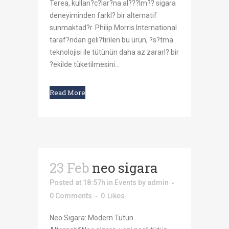
Terea, kullan?c?lar?na al???lm?? sigara
deneyiminden farkl? bir alternatif
sunmaktad?r. Philip Morris International
taraf?ndan geli?tirilen bu ürün, ?s?tma
teknolojisi ile tütünün daha az zararl? bir
?ekilde tüketilmesini...
Read More
23 Feb
neo sigara
Posted at 18:57h
in
Events
by
admin
0 Comments
0
Likes
Neo Sigara: Modern Tütün