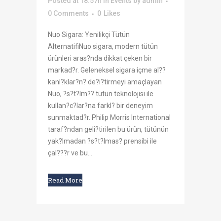
Posted at 18:57h
in
Events
by
admin
0 Comments
0
Likes
Nuo Sigara: Yenilikçi Tütün
AlternatifiNuo sigara, modern tütün
ürünleri aras?nda dikkat çeken bir
markad?r. Geleneksel sigara içme al??
kanl?klar?n? de?i?tirmeyi amaçlayan
Nuo, ?s?t?lm?? tütün teknolojisi ile
kullan?c?lar?na farkl? bir deneyim
sunmaktad?r. Philip Morris International
taraf?ndan geli?tirilen bu ürün, tütünün
yak?lmadan ?s?t?lmas? prensibi ile
çal???r ve bu...
Read More