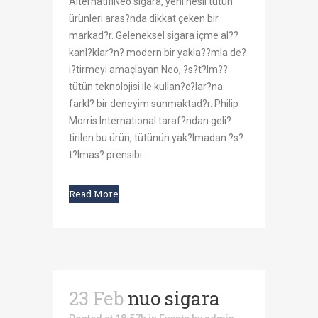
AlternatifiNeo sigara, yeni nesil tütün
ürünleri aras?nda dikkat çeken bir
markad?r. Geleneksel sigara içme al??
kanl?klar?n? modern bir yakla??mla de?
i?tirmeyi amaçlayan Neo, ?s?t?lm??
tütün teknolojisi ile kullan?c?lar?na
farkl? bir deneyim sunmaktad?r. Philip
Morris International taraf?ndan geli?
tirilen bu ürün, tütünün yak?lmadan ?s?
t?lmas? prensibi...
Read More
23 Feb
nuo sigara