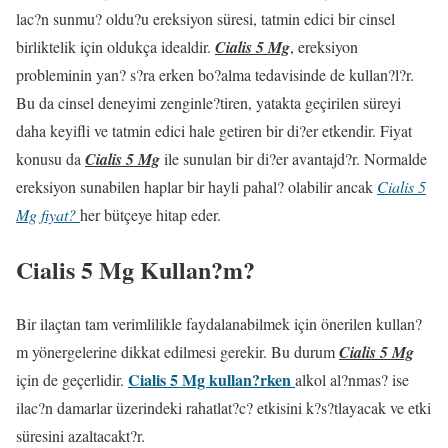
lac?n sunmu? oldu?u ereksiyon süresi, tatmin edici bir cinsel
birliktelik için oldukça idealdir.
Cialis 5 Mg
, ereksiyon
probleminin yan? s?ra erken bo?alma tedavisinde de kullan?l?r.
Bu da cinsel deneyimi zenginle?tiren, yatakta geçirilen süreyi
daha keyifli ve tatmin edici hale getiren bir di?er etkendir. Fiyat
konusu da
Cialis 5 Mg
ile sunulan bir di?er avantajd?r. Normalde
ereksiyon sunabilen haplar bir hayli pahal? olabilir ancak
Cialis 5
Mg fiyat?
her bütçeye hitap eder.
Cialis 5 Mg Kullan?m?
Bir ilaçtan tam verimlilikle faydalanabilmek için önerilen kullan?
m yönergelerine dikkat edilmesi gerekir. Bu durum
Cialis 5 Mg
Cialis 5 Mg kullan?rken
için de geçerlidir.
alkol al?nmas? ise
ilac?n damarlar üzerindeki rahatlat?c? etkisini k?s?tlayacak ve etki
süresini azaltacakt?r.