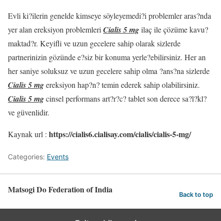
Evli ki?ilerin genelde kimseye söyleyemedi?i problemler aras?nda
yer alan ereksiyon problemleri
Cialis 5 mg
ilaç ile çözüme kavu?
maktad?r. Keyifli ve uzun gecelere sahip olarak sizlerde
partnerinizin gözünde e?siz bir konuma yerle?ebilirsiniz. Her an
her saniye soluksuz ve uzun gecelere sahip olma ?ans?na sizlerde
Cialis 5 mg
ereksiyon hap?n? temin ederek sahip olabilirsiniz.
Cialis 5 mg
cinsel performans art?r?c? tablet son derece sa?l?kl?
ve güvenlidir.
https://cialis6.cialisay.com/cialis/cialis-5-mg/
Kaynak url :
Categories:
Events
Matsogi Do Federation of India
Back to top