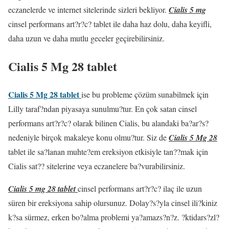
eczanelerde ve internet sitelerinde sizleri bekliyor.
Cialis 5 mg
cinsel performans art?r?c? tablet ile daha haz dolu, daha keyifli,
daha uzun ve daha mutlu geceler geçirebilirsiniz.
Cialis 5 Mg 28 tablet
Cialis 5 Mg 28 tablet
ise bu probleme çözüm sunabilmek için
Lilly taraf?ndan piyasaya sunulmu?tur. En çok satan cinsel
performans art?r?c? olarak bilinen Cialis, bu alandaki ba?ar?s?
nedeniyle birçok makaleye konu olmu?tur. Siz de
Cialis 5 Mg 28
tablet
ile sa?lanan muhte?em ereksiyon etkisiyle tan??mak için
Cialis sat?? sitelerine veya eczanelere ba?vurabilirsiniz.
Cialis 5 mg 28 tablet
cinsel performans art?r?c? ilaç ile uzun
süren bir ereksiyona sahip olursunuz. Dolay?s?yla cinsel ili?kiniz
k?sa sürmez, erken bo?alma problemi ya?amazs?n?z. ?ktidars?zl?