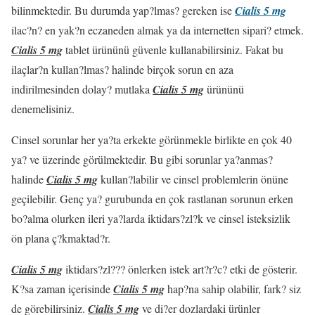
bilinmektedir. Bu durumda yap?lmas? gereken ise
Cialis 5 mg
ilac?n? en yak?n eczaneden almak ya da internetten sipari? etmek.
Cialis 5 mg
tablet ürününü güvenle kullanabilirsiniz. Fakat bu
ilaçlar?n kullan?lmas? halinde birçok sorun en aza
indirilmesinden dolay? mutlaka
Cialis 5 mg
ürününü
denemelisiniz.
Cinsel sorunlar her ya?ta erkekte görünmekle birlikte en çok 40
ya? ve üzerinde görülmektedir. Bu gibi sorunlar ya?anmas?
halinde
Cialis 5 mg
kullan?labilir ve cinsel problemlerin önüne
geçilebilir. Genç ya? gurubunda en çok rastlanan sorunun erken
bo?alma olurken ileri ya?larda iktidars?zl?k ve cinsel isteksizlik
ön plana ç?kmaktad?r.
Cialis 5 mg
iktidars?zl??? önlerken istek art?r?c? etki de gösterir.
K?sa zaman içerisinde
Cialis 5 mg
hap?na sahip olabilir, fark? siz
de görebilirsiniz.
Cialis 5 mg
ve di?er dozlardaki ürünler