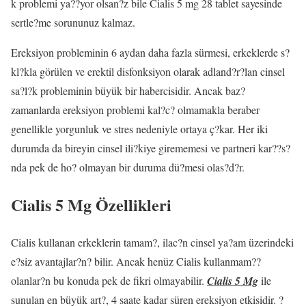
k problemi ya??yor olsan?z bile Cialis 5 mg 28 tablet sayesinde
sertle?me sorununuz kalmaz.
Ereksiyon probleminin 6 aydan daha fazla sürmesi, erkeklerde s?
kl?kla görülen ve erektil disfonksiyon olarak adland?r?lan cinsel
sa?l?k probleminin büyük bir habercisidir. Ancak baz?
zamanlarda ereksiyon problemi kal?c? olmamakla beraber
genellikle yorgunluk ve stres nedeniyle ortaya ç?kar. Her iki
durumda da bireyin cinsel ili?kiye girememesi ve partneri kar??s?
nda pek de ho? olmayan bir duruma dü?mesi olas?d?r.
Cialis 5 Mg Özellikleri
Cialis kullanan erkeklerin tamam?, ilac?n cinsel ya?am üzerindeki
e?siz avantajlar?n? bilir. Ancak henüz Cialis kullanmam??
olanlar?n bu konuda pek de fikri olmayabilir.
Cialis 5 Mg
ile
sunulan en büyük art?, 4 saate kadar süren ereksiyon etkisidir. ?