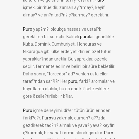
kültürün ve gelene?in ta??y?c?s?d?r.
Puro
içmek, bir ritüeldir; zaman ay?rmay?, keyif
almay? ve an?n tad?n? ç?karmay? gerektirir.
Puro
yap?m?, oldukça hassas ve ustal?k
gerektiren bir süreçtir. Kaliteli
puro
lar, genellikle
Küba, Dominik Cumhuriyeti, Honduras ve
Nikaragua gibi ülkelerde yeti?tirilen özel tütün
yapraklar?ndan üretilir. Bu yapraklar, özenle
seçilir, fermente edilir ve belirli bir süre bekletilir.
Daha sonra, “torcedor” ad? verilen usta eller
taraf?ndan sar?l?r. Her
puro
, farkl? aromalar ve
boyutlarda olabilir, bu da onu ki?isel zevklere
göre özelle?tirilebilir k?lar.
Puro
içme deneyimi, di?er tütün ürünlerinden
farkl?d?r.
Puro
yu yakmak, duman? a??zda
gezdirerek tad?n? almak ve yava? yava? keyfini
ç?karmak, bir sanat formu olarak görülür.
Puro