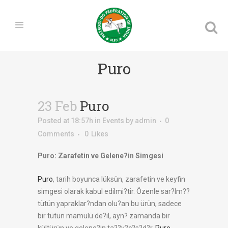
Puro
23 Feb
Puro
Posted at 18:57h
in
Events
by
admin
0
Comments
0
Likes
Puro: Zarafetin ve Gelene?in Simgesi
Puro
, tarih boyunca lüksün, zarafetin ve keyfin
simgesi olarak kabul edilmi?tir. Özenle sar?lm??
tütün yapraklar?ndan olu?an bu ürün, sadece
bir tütün mamulü de?il, ayn? zamanda bir