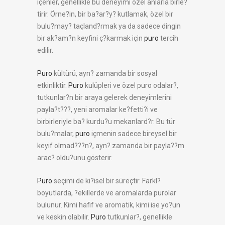
içenler, genellikle bu deneyimi özel anlarla birle?
tirir. Örne?in, bir ba?ar?y? kutlamak, özel bir
bulu?may? taçland?rmak ya da sadece dingin
bir ak?am?n keyfini ç?karmak için
puro
tercih
edilir.
Puro
kültürü, ayn? zamanda bir sosyal
etkinliktir.
Puro
kulüpleri ve özel puro odalar?,
tutkunlar?n bir araya gelerek deneyimlerini
payla?t???, yeni aromalar ke?fetti?i ve
birbirleriyle ba? kurdu?u mekanlard?r. Bu tür
bulu?malar,
puro
içmenin sadece bireysel bir
keyif olmad???n?, ayn? zamanda bir payla??m
arac? oldu?unu gösterir.
Puro
seçimi de ki?isel bir süreçtir. Farkl?
boyutlarda, ?ekillerde ve aromalarda purolar
bulunur. Kimi hafif ve aromatik, kimi ise yo?un
ve keskin olabilir.
Puro
tutkunlar?, genellikle