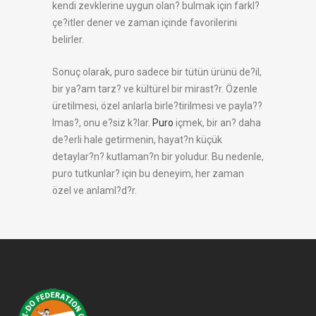
kendi zevklerine uygun olan? bulmak için farkl?
çe?itler dener ve zaman içinde favorilerini
belirler.
Sonuç olarak, puro sadece bir tütün ürünü de?il,
bir ya?am tarz? ve kültürel bir mirast?r. Özenle
üretilmesi, özel anlarla birle?tirilmesi ve payla??
lmas?, onu e?siz k?lar.
Puro
içmek, bir an? daha
de?erli hale getirmenin, hayat?n küçük
detaylar?n? kutlaman?n bir yoludur. Bu nedenle,
puro tutkunlar? için bu deneyim, her zaman
özel ve anlaml?d?r.