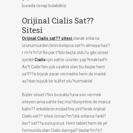
burada cevap bulabiliriz.
Orijinal Cialis Sat??
Sitesi
Orijinal Cialis sat?? sitesi
olarak onlarca
ürünümüzden birini kolayca sat?n almaya haz?
r m?s?n?z! Birçok t?bbi ilaçta oldu?u gibi cinsel
içerikli
Cialis
için sahte ürünler yap?lmaktad?r.
As?l Cialis’ten çok uzakta olan bu ilaçlar hem
sa?l??a büyük zarar vermekte hem de maddi
aç?dan büyük bir külfet olu?turmakta!
Bizler cinsel i?lev bozuklu?una son vermek
isteyen ama sahte ilaç ma?duriyetine de maruz
kalm?? erkeklerin imdad?na yeti?erek orijinal
Cialis sat?? sitesi ünvan?m?zla onlarca farkl?
ilac? sat??a sunuyoruz. Hem tablet hem de jel
formunda olan Cialis damgal? ilaçlar?m?z?