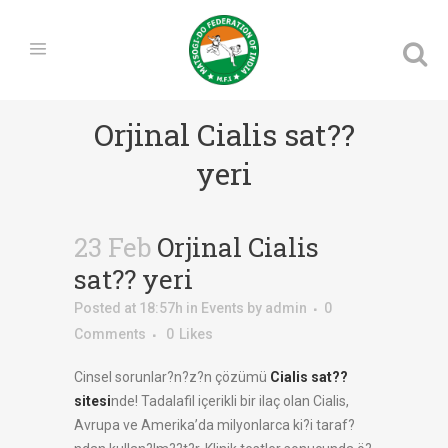
Orjinal Cialis sat??
yeri
23 Feb
Orjinal Cialis
sat?? yeri
Posted at 18:57h
in
Events
by
admin
0
Comments
0
Likes
Cinsel sorunlar?n?z?n çözümü
Cialis sat??
sitesi
nde! Tadalafil içerikli bir ilaç olan Cialis,
Avrupa ve Amerika’da milyonlarca ki?i taraf?