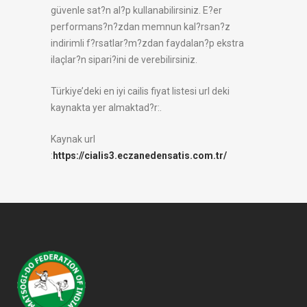
güvenle sat?n al?p kullanabilirsiniz. E?er
performans?n?zdan memnun kal?rsan?z
indirimli f?rsatlar?m?zdan faydalan?p ekstra
ilaçlar?n sipari?ini de verebilirsiniz.
Türkiye’deki en iyi cailis fiyat listesi url deki
kaynakta yer almaktad?r:.
Kaynak url
:
https://cialis3.eczanedensatis.com.tr/