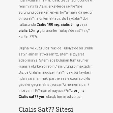
ndan kullan?lm??t?r. Klinik testler sonucunda ö?
renilmi?tir ki Cialis; erkeklerde sertle?me
sorununu çözerken erken bo?almay? da geçici
bir süreli?ine önlemektedir.
Bu faydalar? do?
rultusunda
Cialis 100 mg
,
cialis 5 mg
veya
cialis 20 mg
gibi ürünler Türkiye’de sat??a ç?
kar?lm??t?r.
Orijinal ve kutulu bir ?ekilde Türkiye’de bu ürünü
sat?n almak istiyorsan?z, sitemizi ziyaret
edebilirsiniz. Sitemizde bulunan tüm ürünler
lisansl? olurken birebir Cialis ürünü olmaktad?r.
Siz de Cialis’in mucize niteli?indeki bu faydas?
ndan yararlanmak, partnerinizle uzun soluklu
geceler geçirmek istiyorsan?z hemen sipari?
inizi verin! Pi?man olmayaca??n?z
orijinal
Cialis sat?? yeri
olarak temin ediyoruz!
Cialis Sat?? Sitesi