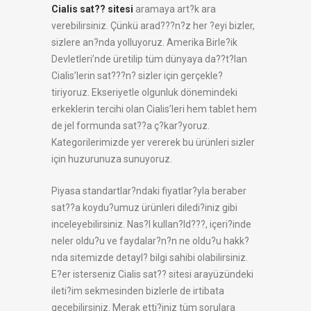
Cialis sat?? sitesi
aramaya art?k ara
verebilirsiniz. Çünkü arad???n?z her ?eyi bizler,
sizlere an?nda yolluyoruz. Amerika Birle?ik
Devletleri’nde üretilip tüm dünyaya da??t?lan
Cialis’lerin sat???n? sizler için gerçekle?
tiriyoruz. Ekseriyetle olgunluk dönemindeki
erkeklerin tercihi olan Cialis’leri hem tablet hem
de jel formunda sat??a ç?kar?yoruz.
Kategorilerimizde yer vererek bu ürünleri sizler
için huzurunuza sunuyoruz.
Piyasa standartlar?ndaki fiyatlar?yla beraber
sat??a koydu?umuz ürünleri diledi?iniz gibi
inceleyebilirsiniz. Nas?l kullan?ld???, içeri?inde
neler oldu?u ve faydalar?n?n ne oldu?u hakk?
nda sitemizde detayl? bilgi sahibi olabilirsiniz.
E?er isterseniz Cialis sat?? sitesi arayüzündeki
ileti?im sekmesinden bizlerle de irtibata
geçebilirsiniz. Merak etti?iniz tüm sorulara