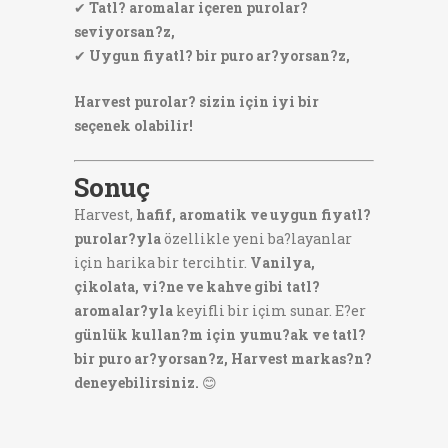
✔
Tatl? aromalar içeren purolar?
seviyorsan?z,
✔
Uygun fiyatl? bir puro ar?yorsan?z,
Harvest purolar? sizin için iyi bir
seçenek olabilir!
Sonuç
Harvest,
hafif, aromatik ve uygun fiyatl?
purolar?yla
özellikle yeni ba?layanlar
için harika bir tercihtir.
Vanilya,
çikolata, vi?ne ve kahve gibi tatl?
aromalar?yla
keyifli bir içim sunar. E?er
günlük kullan?m için yumu?ak ve tatl?
bir puro ar?yorsan?z, Harvest markas?n?
deneyebilirsiniz.
😊