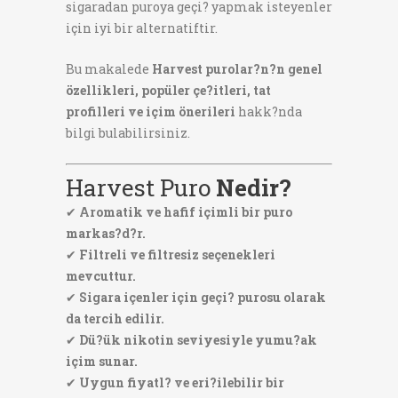
sigaradan puroya geçi? yapmak isteyenler
için iyi bir alternatiftir.
Bu makalede
Harvest purolar?n?n genel
özellikleri, popüler çe?itleri, tat
profilleri ve içim önerileri
hakk?nda
bilgi bulabilirsiniz.
Harvest Puro
Nedir?
✔
Aromatik ve hafif içimli bir puro
markas?d?r.
✔
Filtreli ve filtresiz seçenekleri
mevcuttur.
✔
Sigara içenler için geçi? purosu olarak
da tercih edilir.
✔
Dü?ük nikotin seviyesiyle yumu?ak
içim sunar.
✔
Uygun fiyatl? ve eri?ilebilir bir