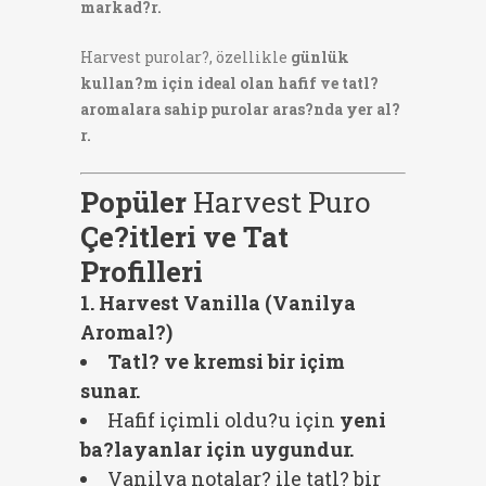
markad?r.
Harvest purolar?, özellikle
günlük
kullan?m için ideal olan hafif ve tatl?
aromalara sahip purolar aras?nda yer al?
r.
Popüler
Harvest Puro
Çe?itleri ve Tat
Profilleri
1. Harvest Vanilla (Vanilya
Aromal?)
Tatl? ve kremsi bir içim
sunar.
Hafif içimli oldu?u için
yeni
ba?layanlar için uygundur.
Vanilya notalar? ile tatl? bir