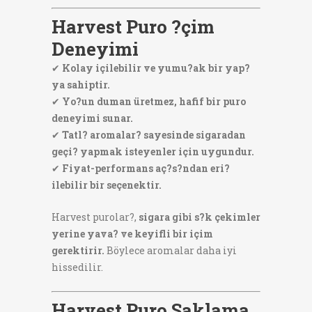
Harvest Puro ?çim
Deneyimi
✔
Kolay içilebilir ve yumu?ak bir yap?
ya sahiptir.
✔
Yo?un duman üretmez, hafif bir puro
deneyimi sunar.
✔
Tatl? aromalar? sayesinde sigaradan
geçi? yapmak isteyenler için uygundur.
✔
Fiyat-performans aç?s?ndan eri?
ilebilir bir seçenektir.
Harvest purolar?,
sigara gibi s?k çekimler
yerine yava? ve keyifli bir içim
gerektirir.
Böylece aromalar daha iyi
hissedilir.
Harvest Puro Saklama