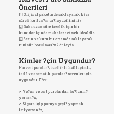
Önerileri
1️⃣
Orijinal paketinde saklayarak k?sa
süreli kullan?m sa?layabilirsiniz.
2️⃣
Daha uzun süre tazelik için bir
humidor içinde muhafaza etmek idealdir.
3️⃣
Serin ve kuru bir ortamda saklayarak
tütünün bozulmas?n? önleyin.
Kimler ?çin Uygundur?
Harvest purolar?, özellikle
hafif içimli,
tatl? ve aromatik purolar? sevenler için
uygundur.
E?er:
✔
Yo?un ve sert purolardan ho?lanm?
yorsan?z,
✔
Sigara içip puroya geçi? yapmak
istiyorsan?z,