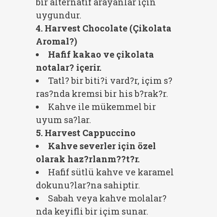
bir alternatif arayanlar için
uygundur.
4. Harvest Chocolate (Çikolata
Aromal?)
Hafif kakao ve çikolata
notalar? içerir.
Tatl? bir biti?i vard?r, içim s?
ras?nda kremsi bir his b?rak?r.
Kahve ile mükemmel bir
uyum sa?lar.
5. Harvest Cappuccino
Kahve severler için özel
olarak haz?rlanm??t?r.
Hafif sütlü kahve ve karamel
dokunu?lar?na sahiptir.
Sabah veya kahve molalar?
nda keyifli bir içim sunar.