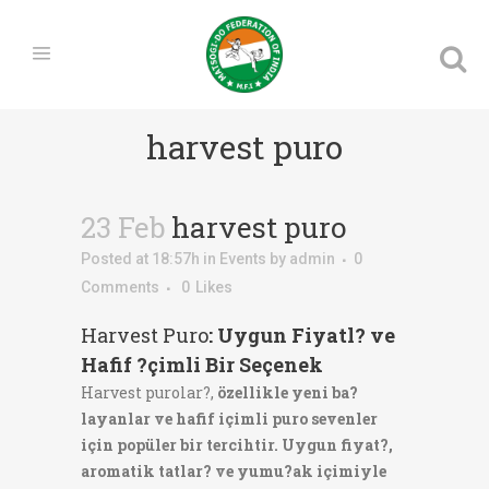
harvest puro
23 Feb
harvest puro
Posted at 18:57h
in
Events
by
admin
0
Comments
0
Likes
Harvest Puro
: Uygun Fiyatl? ve
Hafif ?çimli Bir Seçenek
Harvest purolar?,
özellikle yeni ba?
layanlar ve hafif içimli puro sevenler
için popüler bir tercihtir.
Uygun fiyat?,
aromatik tatlar? ve yumu?ak içimiyle