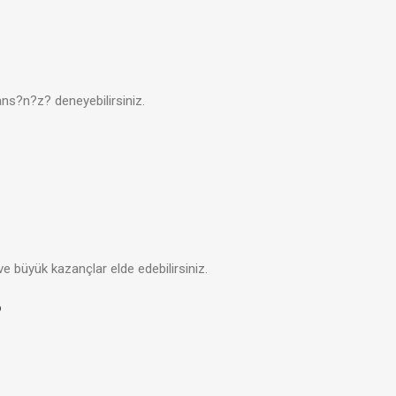
ans?n?z? deneyebilirsiniz.
e büyük kazançlar elde edebilirsiniz.
?