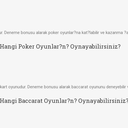
udur. Deneme bonusu alarak poker oyunlar?na kat?labilir ve kazanma ?
 Hangi Poker Oyunlar?n? Oynayabilirsiniz?
r kart oyunudur. Deneme bonusu alarak baccarat oyununu deneyebilir v
Hangi Baccarat Oyunlar?n? Oynayabilirsiniz