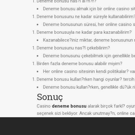
Deneme bonusu nas?l al?n?r?
Deneme bonusu almak için bir online casino s
Deneme bonusunu ne kadar süreyle kullanabilirim
Deneme bonusunun süresi, her online casino sites
Deneme bonusuyla ne kadar para kazanabilirim?
Kazanabilece?iniz miktar, deneme bonusunun mik
Deneme bonusunu nas?l çekebilirim?
Deneme bonusunu çekebilmek için genellikle bel
Birden fazla deneme bonusu alabilir miyim?
Her online casino sitesinin kendi politikalar? v
Deneme bonusu kullan?rken hangi oyunlar? tercih
Deneme bonusu kullan?rken, genellikle dü?ük riskl
Sonuç
Casino
deneme bonusu
alarak birçok farkl? oyun
seçenek sizi bekliyor. Ancak unutmay?n, online cas