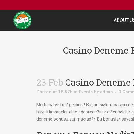
ABOUT U
Casino Deneme B
23 Feb
Casino Deneme B
Posted at 18:57h
in
Events
by
admin
0 Com
Merhaba ve ho? geldiniz! Bugün sizlere casino d
büyük kazançlar elde edebilece?iniz e?lenceli bir a
deneme bonusu sunmaktad?r. Bu bonuslar sayesinde