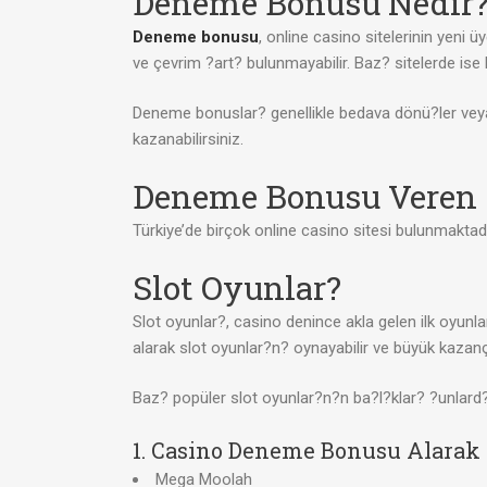
Deneme Bonusu Nedir
Deneme bonusu
, online casino sitelerinin yeni 
ve çevrim ?art? bulunmayabilir. Baz? sitelerde ise b
Deneme bonuslar? genellikle bedava dönü?ler veya b
kazanabilirsiniz.
Deneme Bonusu Veren S
Türkiye’de birçok online casino sitesi bulunmak
Slot Oyunlar?
Slot oyunlar?, casino denince akla gelen ilk oyunl
alarak slot oyunlar?n? oynayabilir ve büyük kazançl
Baz? popüler slot oyunlar?n?n ba?l?klar? ?unlard?
1. Casino Deneme Bonusu Alarak 
Mega Moolah