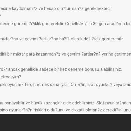
itesine kaydolman?z ve hesap olu?turman?z gerekmektedir.
?
ine göre de?i?iklik gösterebilir. Genellikle 7 ila 30 gün aras?nda bir s
tar?na ve çevrim ?artlar?na ba?l? olarak de?i?iklik gösterebilir.
irli bir miktar para kazanman?z ve çevrim ?artlar?n? yerine getirmen
ard?r ancak genellikle sadece bir kez deneme bonusu alabilirsiniz.
 etmeliyim?
i oyunlar? tercih etmek daha iyidir. Örne?in, slot oyunlar? veya blackja
u oynayabilir ve büyük kazançlar elde edebilirsiniz. Slot oyunlar?ndan
ino oyunlar?n?n riskleri oldu?unu ve dikkatli olman?z gerekti?ini unu