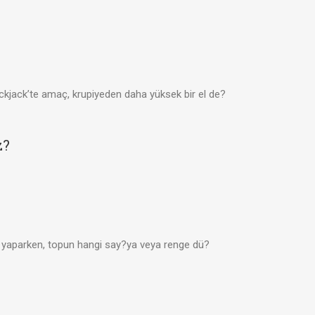
ckjack’te amaç, krupiyeden daha yüksek bir el de?
z?
is yaparken, topun hangi say?ya veya renge dü?