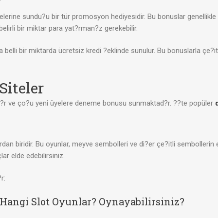
?
üyelerine sundu?u bir tür promosyon hediyesidir. Bu bonuslar genellikl
elirli bir miktar para yat?rman?z gerekebilir.
elli bir miktarda ücretsiz kredi ?eklinde sunulur. Bu bonuslarla çe?it
iteler
tad?r ve ço?u yeni üyelere deneme bonusu sunmaktad?r. ??te popüler
ardan biridir. Bu oyunlar, meyve sembolleri ve di?er çe?itli semboller
ar elde edebilirsiniz.
r:
Hangi Slot Oyunlar? Oynayabilirsiniz?