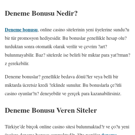
Deneme Bonusu Nedir?
Deneme bonusu
, online casino sitelerinin yeni üyelerine sundu?u
bir tür promosyon hediyesidir. Bu bonuslar genellikle hesap olu?
turduktan sonra otomatik olarak verilir ve çevrim ?art?
bulunmayabilir. Baz? sitelerde ise belirli bir miktar para yat?rman?
z gerekebilir.
Deneme bonuslar? genellikle bedava dönü?ler veya belli bir
miktarda ücretsiz kredi ?eklinde sunulur. Bu bonuslarla çe?itli
casino oyunlar?n? deneyebilir ve gerçek para kazanabilirsiniz.
Deneme Bonusu Veren Siteler
Türkiye’de birçok online casino sitesi bulunmaktad?r ve ço?u yeni
deneme
üyelere deneme bonusu sunmaktad?r. ??te popüler