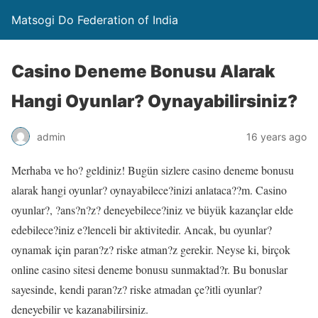
Matsogi Do Federation of India
Casino Deneme Bonusu Alarak
Hangi Oyunlar? Oynayabilirsiniz?
admin
16 years ago
Merhaba ve ho? geldiniz! Bugün sizlere casino deneme bonusu
alarak hangi oyunlar? oynayabilece?inizi anlataca??m. Casino
oyunlar?, ?ans?n?z? deneyebilece?iniz ve büyük kazançlar elde
edebilece?iniz e?lenceli bir aktivitedir. Ancak, bu oyunlar?
oynamak için paran?z? riske atman?z gerekir. Neyse ki, birçok
online casino sitesi deneme bonusu sunmaktad?r. Bu bonuslar
sayesinde, kendi paran?z? riske atmadan çe?itli oyunlar?
deneyebilir ve kazanabilirsiniz.