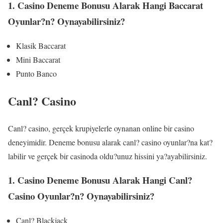
1. Casino Deneme Bonusu Alarak Hangi Baccarat
Oyunlar?n? Oynayabilirsiniz?
Klasik Baccarat
Mini Baccarat
Punto Banco
Canl? Casino
Canl? casino, gerçek krupiyelerle oynanan online bir casino
deneyimidir. Deneme bonusu alarak canl? casino oyunlar?na kat?
labilir ve gerçek bir casinoda oldu?unuz hissini ya?ayabilirsiniz.
1. Casino Deneme Bonusu Alarak Hangi Canl?
Casino Oyunlar?n? Oynayabilirsiniz?
Canl? Blackjack