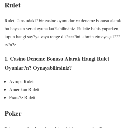
Rulet
Rulet, ?ans odakl? bir casino oyunudur ve deneme bonusu alarak
bu heyecan verici oyuna kat?labilirsiniz. Rulette bahis yaparken,
topun hangi say?ya veya renge dü?ece?ini tahmin etmeye çal???
rs?n?z.
1. Casino Deneme Bonusu Alarak Hangi Rulet
Oyunlar?n? Oynayabilirsiniz?
Avrupa Ruleti
Amerikan Ruleti
Frans?z Ruleti
Poker