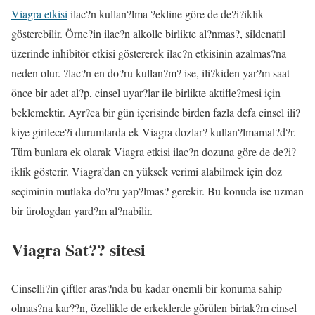
Viagra etkisi
ilac?n kullan?lma ?ekline göre de de?i?iklik
gösterebilir. Örne?in ilac?n alkolle birlikte al?nmas?, sildenafil
üzerinde inhibitör etkisi göstererek ilac?n etkisinin azalmas?na
neden olur. ?lac?n en do?ru kullan?m? ise, ili?kiden yar?m saat
önce bir adet al?p, cinsel uyar?lar ile birlikte aktifle?mesi için
beklemektir. Ayr?ca bir gün içerisinde birden fazla defa cinsel ili?
kiye girilece?i durumlarda ek Viagra dozlar? kullan?lmamal?d?r.
Tüm bunlara ek olarak Viagra etkisi ilac?n dozuna göre de de?i?
iklik gösterir. Viagra’dan en yüksek verimi alabilmek için doz
seçiminin mutlaka do?ru yap?lmas? gerekir. Bu konuda ise uzman
bir ürologdan yard?m al?nabilir.
Viagra Sat?? sitesi
Cinselli?in çiftler aras?nda bu kadar önemli bir konuma sahip
olmas?na kar??n, özellikle de erkeklerde görülen birtak?m cinsel