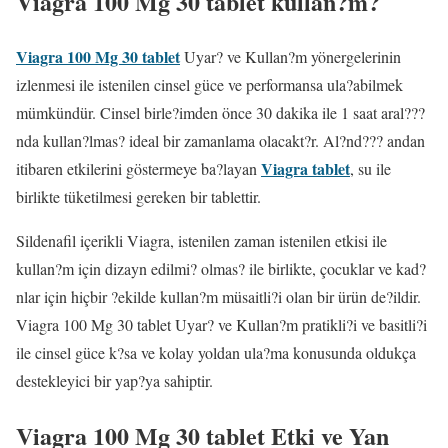
Viagra 100 Mg 30 tablet kullan?m?
Viagra 100 Mg 30 tablet
Uyar? ve Kullan?m yönergelerinin
izlenmesi ile istenilen cinsel güce ve performansa ula?abilmek
mümkündür. Cinsel birle?imden önce 30 dakika ile 1 saat aral???
nda kullan?lmas? ideal bir zamanlama olacakt?r. Al?nd??? andan
Viagra tablet
itibaren etkilerini göstermeye ba?layan
, su ile
birlikte tüketilmesi gereken bir tablettir.
Sildenafil içerikli Viagra, istenilen zaman istenilen etkisi ile
kullan?m için dizayn edilmi? olmas? ile birlikte, çocuklar ve kad?
nlar için hiçbir ?ekilde kullan?m müsaitli?i olan bir ürün de?ildir.
Viagra 100 Mg 30 tablet Uyar? ve Kullan?m pratikli?i ve basitli?i
ile cinsel güce k?sa ve kolay yoldan ula?ma konusunda oldukça
destekleyici bir yap?ya sahiptir.
Viagra 100 Mg 30 tablet Etki ve Yan