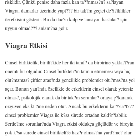
risklidir. Çünkü penise daha fazla kan ta??nmas?n? sa?layan
Viagra, damarlar üzerinde yapt??? bir tak?m geçici de?i?iklikler
ile etkisini gösterir. Bu da ilac?n kalp ve tansiyon hastalar? için
uygun olmad??? anlam?na gelir.
Viagra Etkisi
Cinsel birliktelik, bir ili?kide her iki taraf? da birbirine yakla?t?ran
önemli bir olgudur. Cinsel birlikteli?in tatmin etmemesi veya hiç
olu?mamas? çiftler aras?nda genellikle problemler olu?mas?na yol
açar. Bunun yan?nda özellikle de erkeklerin cinsel olarak yetersiz
olmas?, psikolojik olarak da bir tak?m sorunlar? ortaya ç?kararak
özgüven eksikli?ine neden olur. Ancak bu erkeklerin kar??la?t???
cinsel problemler Viagra ile k?sa sürede ortadan kald?r?labilir.
Sertle?me sorunlar?nda Viagra etkisi oldukça güçlüdür ve bireyin
çok k?sa sürede cinsel birlikteli?e haz?r olmas?na yard?mc? olur.