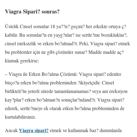
Viagra Sipari? sonras?
Üstelik Cinsel sorunlar 18 ya??n? geçmi? her erkekte ortaya ç?
kabilir. Bu sorunlar?n en yayg?nlar? ise sertle?me bozukluklar?,
cinsel isteksizlik ve erken bo?almad?r. Peki, Viagra sipari? etmek
bu problemler için ne gibi çözümler sunar? Madde madde aç?
klamak gerekirse;
– Viagra ile Erken Bo?alma Çözümü: Viagra sipari? edenler
birço?u erken bo?alma probleminden ?ikâyetçidir. Cinsel
birlikteli?in yeterli sürede tamamlanamamas? veya ani ereksiyon
kay?plar? erken bo?alman?n sonuçlar?ndand?r. Viagra sipari?
ederek, sertle?meye ek olarak erken bo?alma probleminden de
kurtulabilirsiniz.
Viagra sipari?
Ancak
etmek ve kullanmak baz? durumlarda