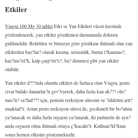
Etkiler
Viagra 100 Mg 30 tablet
Etki ve Yan Etkileri vücut üzerinde
gözlemlenerek, yan etkiler gözükmesi durumunda doktora
gidilmelidir. Belirtilen ve bünyeye göre gözükme ihtimali olan yan
etkilerden baz?lar? olarak kusma, sersemlik, burun t?kanmas?,
haz?ms?zl?k, kalp çarp?nt?s?, ba? dönmesi gibi yan etkiler
olabilir.
Yan etkiler d???nda olumlu etkileri de fazlaca olan Viagra, penis
civar?ndaki damarlar?n gev?eyerek, daha fazla kan ak??? olu?
mas?n? sa?lad??? için, penisin ereksiyon süresini ve ?iddetini artt?
rmaktad?r. Artan penis ereksiyon süresi ile, gecikmeli bir bo?alma
ya?anacak ve daha fazla orgazm ya?anarak, iki partnerin de ayn?
anda orgazm olma ihtimali ortaya ç?kacakt?r. Kullnan?ld?ktan
sonra hemen etkisini göstermektedir.