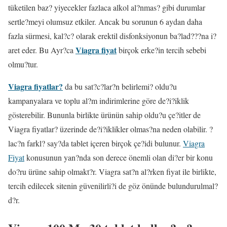
tüketilen baz? yiyecekler fazlaca alkol al?nmas? gibi durumlar
sertle?meyi olumsuz etkiler. Ancak bu sorunun 6 aydan daha
fazla sürmesi, kal?c? olarak erektil disfonksiyonun ba?lad???na i?
Viagra fiyat
aret eder. Bu Ayr?ca
birçok erke?in tercih sebebi
olmu?tur.
Viagra fiyatlar?
da bu sat?c?lar?n belirlemi? oldu?u
kampanyalara ve toplu al?m indirimlerine göre de?i?iklik
gösterebilir. Bununla birlikte ürünün sahip oldu?u çe?itler de
Viagra fiyatlar? üzerinde de?i?iklikler olmas?na neden olabilir. ?
lac?n farkl? say?da tablet içeren birçok çe?idi bulunur.
Viagra
Fiyat
konusunun yan?nda son derece önemli olan di?er bir konu
do?ru ürüne sahip olmakt?r. Viagra sat?n al?rken fiyat ile birlikte,
tercih edilecek sitenin güvenilirli?i de göz önünde bulundurulmal?
d?r.