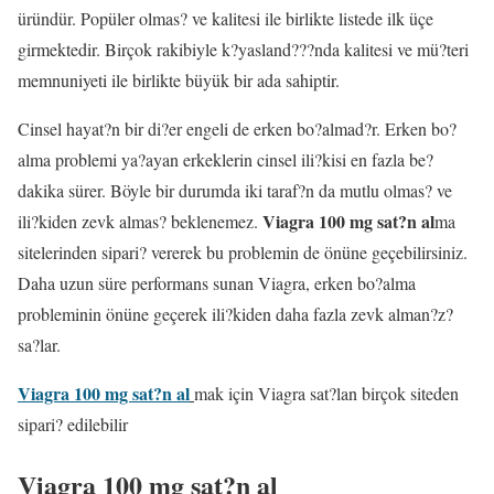
üründür. Popüler olmas? ve kalitesi ile birlikte listede ilk üçe
girmektedir. Birçok rakibiyle k?yasland???nda kalitesi ve mü?teri
memnuniyeti ile birlikte büyük bir ada sahiptir.
Cinsel hayat?n bir di?er engeli de erken bo?almad?r. Erken bo?
alma problemi ya?ayan erkeklerin cinsel ili?kisi en fazla be?
dakika sürer. Böyle bir durumda iki taraf?n da mutlu olmas? ve
Viagra 100 mg sat?n al
ili?kiden zevk almas? beklenemez.
ma
sitelerinden sipari? vererek bu problemin de önüne geçebilirsiniz.
Daha uzun süre performans sunan Viagra, erken bo?alma
probleminin önüne geçerek ili?kiden daha fazla zevk alman?z?
sa?lar.
Viagra 100 mg sat?n al
mak için Viagra sat?lan birçok siteden
sipari? edilebilir
Viagra 100 mg sat?n al