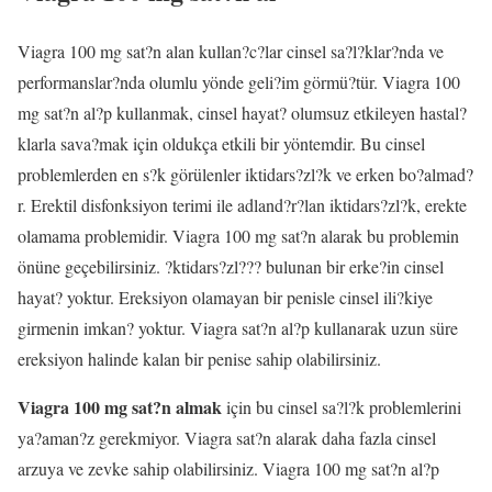
Viagra 100 mg sat?n alan kullan?c?lar cinsel sa?l?klar?nda ve
performanslar?nda olumlu yönde geli?im görmü?tür. Viagra 100
mg sat?n al?p kullanmak, cinsel hayat? olumsuz etkileyen hastal?
klarla sava?mak için oldukça etkili bir yöntemdir. Bu cinsel
problemlerden en s?k görülenler iktidars?zl?k ve erken bo?almad?
r. Erektil disfonksiyon terimi ile adland?r?lan iktidars?zl?k, erekte
olamama problemidir. Viagra 100 mg sat?n alarak bu problemin
önüne geçebilirsiniz. ?ktidars?zl??? bulunan bir erke?in cinsel
hayat? yoktur. Ereksiyon olamayan bir penisle cinsel ili?kiye
girmenin imkan? yoktur. Viagra sat?n al?p kullanarak uzun süre
ereksiyon halinde kalan bir penise sahip olabilirsiniz.
Viagra 100 mg sat?n almak
için bu cinsel sa?l?k problemlerini
ya?aman?z gerekmiyor. Viagra sat?n alarak daha fazla cinsel
arzuya ve zevke sahip olabilirsiniz. Viagra 100 mg sat?n al?p