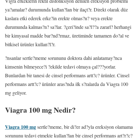
Vigra erkeklerin rektil disfonksiyon denilen ereksiyon problemi
ya?amalar? durumunda kullan?lan bir ilaçt?r. Direkt olarak düz
kaslara etki ederek erke?in erekte olmas?n? veya erekte
durumunda kalmas?n? sa?lar. ?çeri?inde sa?l??a zararl? herhangi
bir kimyasal madde bar?nd?rmaz, üretiminde tamamen do?al ve
bitkisel ürünler kullan?l?r.
?nsanlar sertle?meme sorununu doktora dahi anlatamay?nca
kimsenin bilmeyece?i ?ekilde tedavi olmaya çal???yorlar.
Bunlardan bir tanesi de cinsel performans artt?c? ürünler. Cinsel
performans artt?c? ürünler aras?nda ilk s?ralarda da Viagra 100
mg geliyor.
Viagra 100 mg Nedir?
Viagra 100 mg
sertle?meme, bir di?er ad?yla ereksiyon olamama
sorununu tedavi etmekte kullan?lan bir cinsel performans art?r?c?