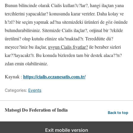
Bunun bilincinde olarak Cialis kullan?c?lar?, hangi ilaçtan yana
tercihlerini yapacaklar? konusunda karar verirler. Daha kolay ve
h?zl? bir seçim yapmak ad?na sitemizdeki ürünleri de göz önünde
bulundurabilirsiniz. Sitemizde Cialis ilaçlar?, orijinal bir ?ekilde
üretilmi? olup kutulu elinize ula?maktad?r. Tereddütte dü?
meyece?iniz bu ilaçlar,
uygun Cialis fiyatlar?
ile beraber sizleri
kar??layacakt?r. Bu konuda bizlerden tam bir destek alaca??n?
zdan emin olabilirsiniz.
https://cialis.eczanesatis.com.tr/
Kaynak :
Categories:
Events
Matsogi Do Federation of India
Back to top
Exit mobile version