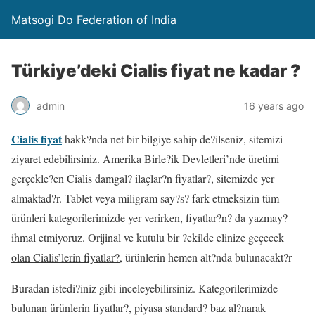
Matsogi Do Federation of India
Türkiye’deki Cialis fiyat ne kadar ?
admin
16 years ago
Cialis fiyat
hakk?nda net bir bilgiye sahip de?ilseniz, sitemizi
ziyaret edebilirsiniz. Amerika Birle?ik Devletleri’nde üretimi
gerçekle?en Cialis damgal? ilaçlar?n fiyatlar?, sitemizde yer
almaktad?r. Tablet veya miligram say?s? fark etmeksizin tüm
ürünleri kategorilerimizde yer verirken, fiyatlar?n? da yazmay?
ihmal etmiyoruz.
Orijinal ve kutulu bir ?ekilde elinize geçecek
olan Cialis’lerin fiyatlar?
, ürünlerin hemen alt?nda bulunacakt?r
Buradan istedi?iniz gibi inceleyebilirsiniz. Kategorilerimizde
bulunan ürünlerin fiyatlar?, piyasa standard? baz al?narak