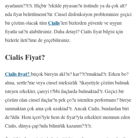
ayarlanm??t?r. Hiçbir ?ekilde piyasan?n üstünde ya da çok alt?
nda fiyat belirtilmemi?tir. Cinsel disfonksiyon probleminize geçici
Cialis
bir çözüm olacak tüm
’leri bizlerden güvenle ve uygun
fiyatla sat?n alabilirsiniz. Daha detayl? Cialis fiyat bilgisi için
bizlerle ileti?ime de geçebilirsiniz.
Cialis Fiyat?
Cialis fiyat?
birçok bireyin akl?n? kar??t?rmaktad?r. Erken bo?
alma, sertle?me veya cinsel isteksizlik ?ikayetiyle çözüm bulmak
isteyen erkekler, çareyi t?bbi ilaçlarda bulmaktad?r. Geçici bir
çözüm olan cinsel ilaçlar?n pek ço?u istenilen performans? bireye
sunmaktan çok ama çok uzaktad?r. Ancak Cialis, bunlardan biri
de?ildir. Hem içeri?iyle hem de fiyat?yla erkekleri memnun eden
Cialis, dünya çap?nda bilinirlik kazanm??t?r.