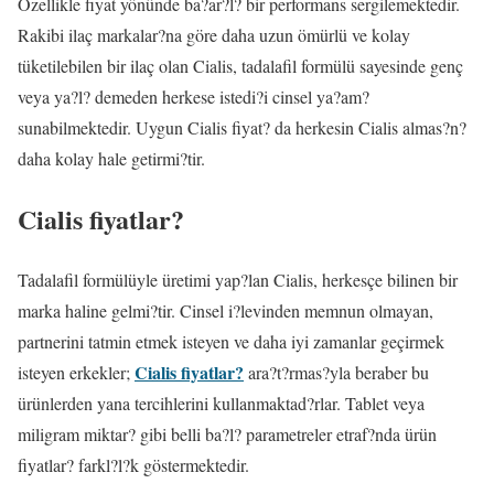
Özellikle fiyat yönünde ba?ar?l? bir performans sergilemektedir.
Rakibi ilaç markalar?na göre daha uzun ömürlü ve kolay
tüketilebilen bir ilaç olan Cialis, tadalafil formülü sayesinde genç
veya ya?l? demeden herkese istedi?i cinsel ya?am?
sunabilmektedir. Uygun Cialis fiyat? da herkesin Cialis almas?n?
daha kolay hale getirmi?tir.
Cialis fiyatlar?
Tadalafil formülüyle üretimi yap?lan Cialis, herkesçe bilinen bir
marka haline gelmi?tir. Cinsel i?levinden memnun olmayan,
partnerini tatmin etmek isteyen ve daha iyi zamanlar geçirmek
Cialis fiyatlar?
isteyen erkekler;
ara?t?rmas?yla beraber bu
ürünlerden yana tercihlerini kullanmaktad?rlar. Tablet veya
miligram miktar? gibi belli ba?l? parametreler etraf?nda ürün
fiyatlar? farkl?l?k göstermektedir.