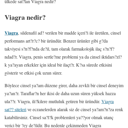
ülkede sat?lan Viagra nedir?
Viagra nedir?
Viagra
, sildenafil ad? verilen bir madde içeri?i ile üretilen, cinsel
performans art?r?c? bir üründür. Benzer ürünler gibi g?da
takviyesi s?n?f?nda de?il, tam olarak farmakolojik ilaç s?n?f?
ndad?r. Viagra, penis sertle?me problemi ya da cinsel iktidars?zl?
k ya?ayan erkekler için ideal bir ilaçt?r. K?sa sürede etkisini
gösterir ve etkisi çok uzun sürer.
Böylece cinsel ya?am düzene girer, daha zevkli bir cinsel deneyim
ya?an?r. Taraflar?n her ikisi de daha uzun süren yüksek hazza
ula??r. Viagra, ili?kilere mutluluk getiren bir üründür.
Viagra
sat?? siteleri
ve eczanelerden alarak siz de cinsel ya?am?n?za renk
katabilirsiniz. Cinsel sa?l?k problemleri ya??yor olmak utanç
verici bir ?ey de?ildir. Bu nedenle çekinmeden Viagra