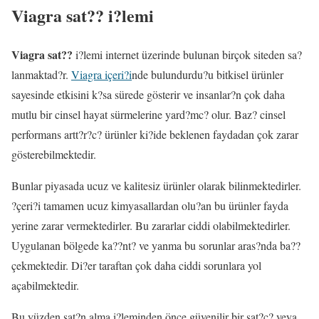
Viagra sat?? i?lemi
Viagra sat??
i?lemi internet üzerinde bulunan birçok siteden sa?
lanmaktad?r.
Viagra içeri?i
nde bulundurdu?u bitkisel ürünler
sayesinde etkisini k?sa sürede gösterir ve insanlar?n çok daha
mutlu bir cinsel hayat sürmelerine yard?mc? olur. Baz? cinsel
performans artt?r?c? ürünler ki?ide beklenen faydadan çok zarar
gösterebilmektedir.
Bunlar piyasada ucuz ve kalitesiz ürünler olarak bilinmektedirler.
?çeri?i tamamen ucuz kimyasallardan olu?an bu ürünler fayda
yerine zarar vermektedirler. Bu zararlar ciddi olabilmektedirler.
Uygulanan bölgede ka??nt? ve yanma bu sorunlar aras?nda ba??
çekmektedir. Di?er taraftan çok daha ciddi sorunlara yol
açabilmektedir.
Bu yüzden sat?n alma i?leminden önce güvenilir bir sat?c? veya