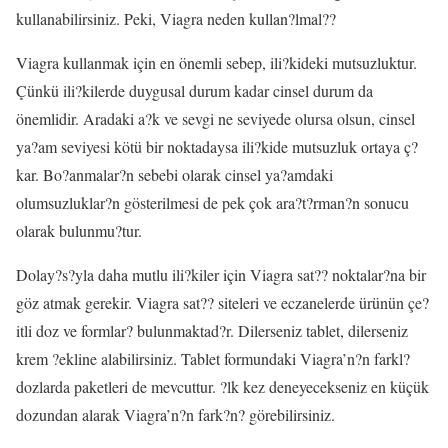
kullanabilirsiniz. Peki, Viagra neden kullan?lmal??
Viagra kullanmak için en önemli sebep, ili?kideki mutsuzluktur.
Çünkü ili?kilerde duygusal durum kadar cinsel durum da
önemlidir. Aradaki a?k ve sevgi ne seviyede olursa olsun, cinsel
ya?am seviyesi kötü bir noktadaysa ili?kide mutsuzluk ortaya ç?
kar. Bo?anmalar?n sebebi olarak cinsel ya?amdaki
olumsuzluklar?n gösterilmesi de pek çok ara?t?rman?n sonucu
olarak bulunmu?tur.
Dolay?s?yla daha mutlu ili?kiler için Viagra sat?? noktalar?na bir
göz atmak gerekir. Viagra sat?? siteleri ve eczanelerde ürünün çe?
itli doz ve formlar? bulunmaktad?r. Dilerseniz tablet, dilerseniz
krem ?ekline alabilirsiniz. Tablet formundaki Viagra’n?n farkl?
dozlarda paketleri de mevcuttur. ?lk kez deneyecekseniz en küçük
dozundan alarak Viagra’n?n fark?n? görebilirsiniz.