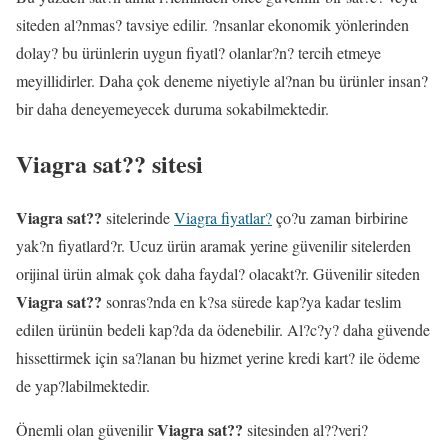
siteden al?nmas? tavsiye edilir. ?nsanlar ekonomik yönlerinden
dolay? bu ürünlerin uygun fiyatl? olanlar?n? tercih etmeye
meyillidirler. Daha çok deneme niyetiyle al?nan bu ürünler insan?
bir daha deneyemeyecek duruma sokabilmektedir.
Viagra sat?? sitesi
Viagra sat??
sitelerinde
Viagra fiyatlar?
ço?u zaman birbirine
yak?n fiyatlard?r. Ucuz ürün aramak yerine güvenilir sitelerden
orijinal ürün almak çok daha faydal? olacakt?r. Güvenilir siteden
Viagra sat??
sonras?nda en k?sa sürede kap?ya kadar teslim
edilen ürünün bedeli kap?da da ödenebilir. Al?c?y? daha güvende
hissettirmek için sa?lanan bu hizmet yerine kredi kart? ile ödeme
de yap?labilmektedir.
Viagra sat??
Önemli olan güvenilir
sitesinden al??veri?