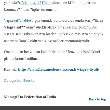
yapmakt?r
. Viagra sat?? i?lemi
sürecinde ki?inin bilgilerinin
korunaca??ndan ?üphe etmemelidir.
Vigra sat?? tablosu
göz önünde bulunduruldu?unda son y?llarda
Viagra sat??
oran? sürekli olarak bir yükselme göstermi?tir.
Viagra sat?? rakamlar?n?n bu denli yüksek olmas?n?n en büyük
nedeni sa?lam?? oldu?u etki ve mü?teri memnuniyetidir.
Önemli olan her zaman kaliteli üründür. Ucuzluk k?sm? ikinci
planda kontrol edilmelidir.
https://cialis2.eczanedensatis.com.tr/viagra-fiyati/
Kaynak:
Categories:
Events
Matsogi Do Federation of India
Back to top