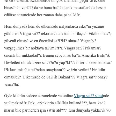
ve sat??a sunar. Eczanelerde bir çok i?lemden geçer ve eczane
binas?n?n varl??? da ve buna ba?l? olarak masraflar? da hesap
edilirse eczanelerde her zaman daha pahal?d?r.
Hem dünyada hem de ülkemizde milyonlarca erke?in yüzünü
güldüren Viagra sat?? rekorlar? da k?ran bir ilaçt?r. Etkili olmas?,
güvenli olmas? ve en önemlisi sa?l?kl? olmas? Viagra’y?
vazgeçilmez bir noktaya ta??m??t?r. Viagra sat?? rakamlar?
önemli bir miktardad?r. Bunun sebebi ise ba?ta Amerika Birle?ik
Devletleri olmak üzere sat???n?n yap?ld??? di?er ülkelerde de sa?
l?k kurumlar? taraf?ndan onaylanm?? ve izin verilmi? bir ürün
olmas?d?r. Ülkemizde de Sa?l?k Bakanl??? Viagra sat?? onay?
vermi?tir.
Öyle ki ürün sadece eczanelerde ve online
Viagra sat?? sitesi
nde
sat?lmaktad?r. Peki, erkeklerin s?kl?kla kulland???, hatta kad?
nlar?n bile partnerleri için sat?n ald???, tüm dünyada yakla??k 90