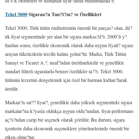
sa?l?k otoriteleri ve uzmanlar uyar?larda bulunmaktad?r.
Tekel 3000
Sigaran?n Tan?t?m? ve Özellikleri
Tekel 3000, Türk tütün endüstrisinin önemli bir parças? olan, dü?
ük fiyat segmentinde yer alan bir sigara markas?d?r. 2000’li y?
llardan sonra, özellikle ekonomik olarak daha uygun fiyatl? sigara
arayan tüketicilerin tercihi haline gelmi?tir. Marka, Türk Tütün
Sanayi ve Ticaret A.?. taraf?ndan üretilmektedir ve genellikle
standart filtreli sigaralarla benzer özellikler ta??r. Tekel 3000,
tütünün lezzetini dengelemek için özel bir harman kullan?larak
üretilir.
Markan?n sat?? fiyat?, genellikle daha yüksek segmentteki sigara
markalar?na k?yasla oldukça uygun oldu?undan, fiyat-performans
aç?s?ndan cazip bir seçenek olarak görülür. Bu durum, sigara
içenlerin daha ekonomik seçeneklere yönelmelerinde önemli bir
etken olmu?tur.