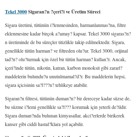
Tekel 3000
Sigaran?n ?çeri?i ve Üretim Süreci
Sigara üretimi, tütünün i?lenmesinden, harmanlanmas?na, filtre
eklenmesine kadar birçok a?amay? kapsar. Tekel 3000 sigaras?n?
n üretiminde de bu süreçler titizlikle takip edilmektedir. Sigara,
genellikle tütün harman? ve filtreden olu?ur. Tekel 3000, orijinal
tad?n? olu?turmak için özel bir tütün harman? kullan?r. Ancak,
içeri?inde tütün, nikotin, katran, karbon monoksit gibi zararl?
maddelerin bulundu?u unutulmamal?d?r. Bu maddelerin hepsi,
sigara içicisinin sa?l???n? tehlikeye atabilir.
Sigaran?n filtresi, tütünün duman?n? bir dereceye kadar süzse de,
bu süzme i?lemi genellikle sa?l??? korumak için yeterli de?ildir.
Sigara duman?nda bulunan kimyasallar, akci?erlerde birikerek
kanser gibi ciddi hastal?klara yol açabilir.