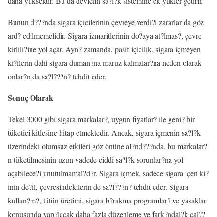
daha yüksektir. Bu da devletin sa?l?k sistemine ek yükler getirir.
Bunun d???nda sigara içicilerinin çevreye verdi?i zararlar da göz
ard? edilmemelidir. Sigara izmaritlerinin do?aya at?lmas?, çevre
kirlili?ine yol açar. Ayn? zamanda, pasif içicilik, sigara içmeyen
ki?ilerin dahi sigara duman?na maruz kalmalar?na neden olarak
onlar?n da sa?l???n? tehdit eder.
Sonuç Olarak
Tekel 3000 gibi sigara markalar?, uygun fiyatlar? ile geni? bir
tüketici kitlesine hitap etmektedir. Ancak, sigara içmenin sa?l?k
üzerindeki olumsuz etkileri göz önüne al?nd???nda, bu markalar?
n tüketilmesinin uzun vadede ciddi sa?l?k sorunlar?na yol
açabilece?i unutulmamal?d?r. Sigara içmek, sadece sigara içen ki?
inin de?il, çevresindekilerin de sa?l???n? tehdit eder. Sigara
kullan?m?, tütün üretimi, sigara b?rakma programlar? ve yasaklar
konusunda yap?lacak daha fazla düzenleme ve fark?ndal?k çal??