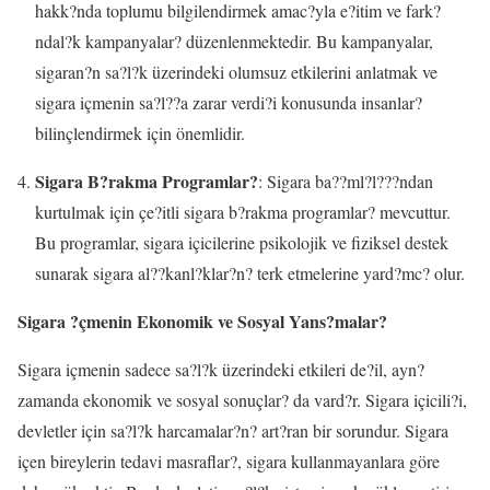
hakk?nda toplumu bilgilendirmek amac?yla e?itim ve fark?
ndal?k kampanyalar? düzenlenmektedir. Bu kampanyalar,
sigaran?n sa?l?k üzerindeki olumsuz etkilerini anlatmak ve
sigara içmenin sa?l??a zarar verdi?i konusunda insanlar?
bilinçlendirmek için önemlidir.
Sigara B?rakma Programlar?
: Sigara ba??ml?l???ndan
kurtulmak için çe?itli sigara b?rakma programlar? mevcuttur.
Bu programlar, sigara içicilerine psikolojik ve fiziksel destek
sunarak sigara al??kanl?klar?n? terk etmelerine yard?mc? olur.
Sigara ?çmenin Ekonomik ve Sosyal Yans?malar?
Sigara içmenin sadece sa?l?k üzerindeki etkileri de?il, ayn?
zamanda ekonomik ve sosyal sonuçlar? da vard?r. Sigara içicili?i,
devletler için sa?l?k harcamalar?n? art?ran bir sorundur. Sigara
içen bireylerin tedavi masraflar?, sigara kullanmayanlara göre