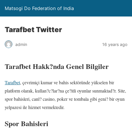
Matsogi Do Federation of India
Tarafbet Twitter
admin
16 years ago
Tarafbet Hakk?nda Genel Bilgiler
Tarafbet
, çevrimiçi kumar ve bahis sektöründe yükselen bir
platform olarak, kullan?c?lar?na çe?itli oyunlar sunmaktad?r. Site,
spor bahisleri, canl? casino, poker ve tombala gibi geni? bir oyun
yelpazesi ile hizmet vermektedir.
Spor Bahisleri