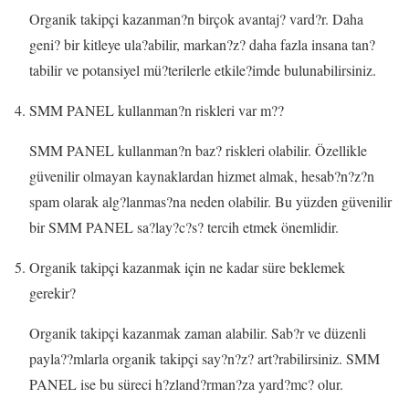
Organik takipçi kazanman?n birçok avantaj? vard?r. Daha
geni? bir kitleye ula?abilir, markan?z? daha fazla insana tan?
tabilir ve potansiyel mü?terilerle etkile?imde bulunabilirsiniz.
SMM PANEL kullanman?n riskleri var m??
SMM PANEL kullanman?n baz? riskleri olabilir. Özellikle
güvenilir olmayan kaynaklardan hizmet almak, hesab?n?z?n
spam olarak alg?lanmas?na neden olabilir. Bu yüzden güvenilir
bir SMM PANEL sa?lay?c?s? tercih etmek önemlidir.
Organik takipçi kazanmak için ne kadar süre beklemek
gerekir?
Organik takipçi kazanmak zaman alabilir. Sab?r ve düzenli
payla??mlarla organik takipçi say?n?z? art?rabilirsiniz. SMM
PANEL ise bu süreci h?zland?rman?za yard?mc? olur.