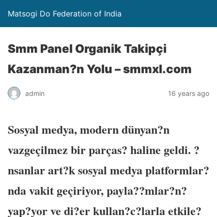
Matsogi Do Federation of India
Smm Panel Organik Takipçi
Kazanman?n Yolu – smmxl.com
admin
16 years ago
Sosyal medya, modern dünyan?n
vazgeçilmez bir parças? haline geldi. ?
nsanlar art?k sosyal medya platformlar?
nda vakit geçiriyor, payla??mlar?n?
yap?yor ve di?er kullan?c?larla etkile?