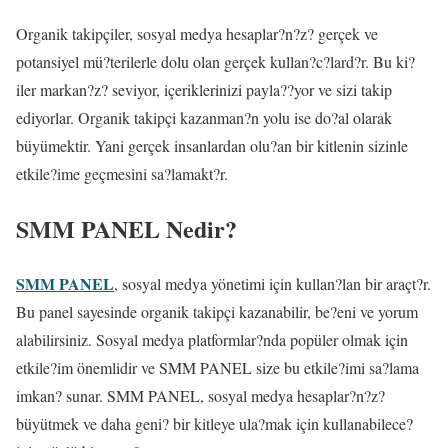
Organik takipçiler, sosyal medya hesaplar?n?z? gerçek ve
potansiyel mü?terilerle dolu olan gerçek kullan?c?lard?r. Bu ki?
iler markan?z? seviyor, içeriklerinizi payla??yor ve sizi takip
ediyorlar. Organik takipçi kazanman?n yolu ise do?al olarak
büyümektir. Yani gerçek insanlardan olu?an bir kitlenin sizinle
etkile?ime geçmesini sa?lamakt?r.
SMM PANEL Nedir?
SMM PANEL
, sosyal medya yönetimi için kullan?lan bir araçt?r.
Bu panel sayesinde organik takipçi kazanabilir, be?eni ve yorum
alabilirsiniz. Sosyal medya platformlar?nda popüler olmak için
etkile?im önemlidir ve SMM PANEL size bu etkile?imi sa?lama
imkan? sunar. SMM PANEL, sosyal medya hesaplar?n?z?
büyütmek ve daha geni? bir kitleye ula?mak için kullanabilece?