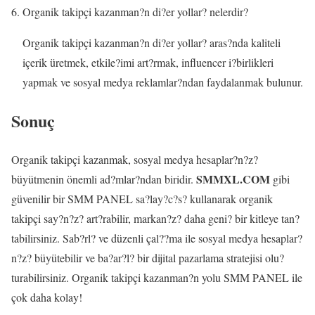
Organik takipçi kazanman?n di?er yollar? nelerdir?
Organik takipçi kazanman?n di?er yollar? aras?nda kaliteli
içerik üretmek, etkile?imi art?rmak, influencer i?birlikleri
yapmak ve sosyal medya reklamlar?ndan faydalanmak bulunur.
Sonuç
Organik takipçi kazanmak, sosyal medya hesaplar?n?z?
SMMXL.COM
büyütmenin önemli ad?mlar?ndan biridir.
gibi
güvenilir bir SMM PANEL sa?lay?c?s? kullanarak organik
takipçi say?n?z? art?rabilir, markan?z? daha geni? bir kitleye tan?
tabilirsiniz. Sab?rl? ve düzenli çal??ma ile sosyal medya hesaplar?
n?z? büyütebilir ve ba?ar?l? bir dijital pazarlama stratejisi olu?
turabilirsiniz. Organik takipçi kazanman?n yolu SMM PANEL ile
çok daha kolay!