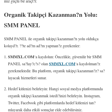
iniz güçlü bir araçt?r.
Organik Takipçi Kazanman?n Yolu:
SMM PANEL
SMM PANEL ile organik takipçi kazanman?n yolu oldukça
kolayd?r. ??te ad?m ad?m yapman?z gerekenler:
SMMXL.COM
‘a kaydolun: Öncelikle, güvenilir bir SMM
SMMXL.COM
PANEL sa?lay?c?s? olan
‘a kaydolman?z
gerekmektedir. Bu platform, organik takipçi kazanman?z? sa?
layacak hizmetleri sunar.
Hedef kitlenizi belirleyin: Hangi sosyal medya platformunda
organik takipçi kazanmak istedi?inizi belirleyin. Instagram,
Twitter, Facebook gibi platformlarda hedef kitlenizi tan?
mlayarak daha etkili sonuçlar elde edebilirsiniz.