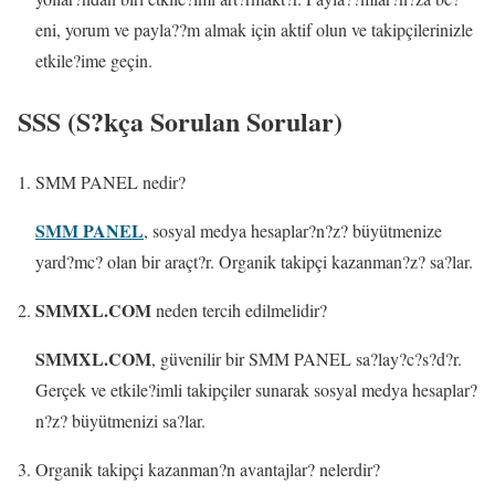
eni, yorum ve payla??m almak için aktif olun ve takipçilerinizle
etkile?ime geçin.
SSS (S?kça Sorulan Sorular)
SMM PANEL nedir?
SMM PANEL
, sosyal medya hesaplar?n?z? büyütmenize
yard?mc? olan bir araçt?r. Organik takipçi kazanman?z? sa?lar.
SMMXL.COM
neden tercih edilmelidir?
SMMXL.COM
, güvenilir bir SMM PANEL sa?lay?c?s?d?r.
Gerçek ve etkile?imli takipçiler sunarak sosyal medya hesaplar?
n?z? büyütmenizi sa?lar.
Organik takipçi kazanman?n avantajlar? nelerdir?