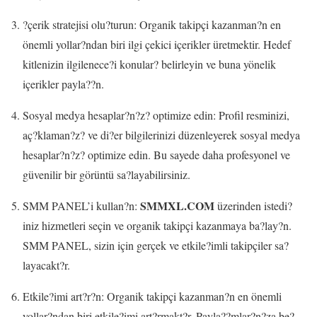
?çerik stratejisi olu?turun: Organik takipçi kazanman?n en
önemli yollar?ndan biri ilgi çekici içerikler üretmektir. Hedef
kitlenizin ilgilenece?i konular? belirleyin ve buna yönelik
içerikler payla??n.
Sosyal medya hesaplar?n?z? optimize edin: Profil resminizi,
aç?klaman?z? ve di?er bilgilerinizi düzenleyerek sosyal medya
hesaplar?n?z? optimize edin. Bu sayede daha profesyonel ve
güvenilir bir görüntü sa?layabilirsiniz.
SMMXL.COM
SMM PANEL’i kullan?n:
üzerinden istedi?
iniz hizmetleri seçin ve organik takipçi kazanmaya ba?lay?n.
SMM PANEL, sizin için gerçek ve etkile?imli takipçiler sa?
layacakt?r.
Etkile?imi art?r?n: Organik takipçi kazanman?n en önemli
yollar?ndan biri etkile?imi art?rmakt?r. Payla??mlar?n?za be?