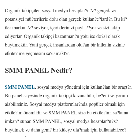
Organik takipçiler, sosyal medya hesaplar?n?z? gerçek ve
potansiyel mü?terilerle dolu olan gerçek kullan?c?lard?r. Bu ki?
iler markan?z? seviyor, içeriklerinizi payla??yor ve sizi takip
ediyorlar. Organik takipçi kazanman?n yolu ise do?al olarak
büyümektir. Yani gerçek insanlardan olu?an bir kitlenin sizinle
etkile?ime geçmesini sa?lamakt?r.
SMM PANEL Nedir?
SMM PANEL
, sosyal medya yönetimi için kullan?lan bir araçt?r.
Bu panel sayesinde organik takipçi kazanabilir, be?eni ve yorum
alabilirsiniz. Sosyal medya platformlar?nda popüler olmak için
etkile?im önemlidir ve SMM PANEL size bu etkile?imi sa?lama
imkan? sunar. SMM PANEL, sosyal medya hesaplar?n?z?
büyütmek ve daha geni? bir kitleye ula?mak için kullanabilece?