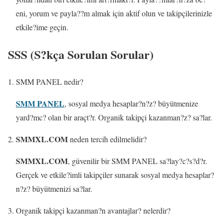
eni, yorum ve payla??m almak için aktif olun ve takipçilerinizle
etkile?ime geçin.
SSS (S?kça Sorulan Sorular)
SMM PANEL nedir?
SMM PANEL
, sosyal medya hesaplar?n?z? büyütmenize
yard?mc? olan bir araçt?r. Organik takipçi kazanman?z? sa?lar.
SMMXL.COM
neden tercih edilmelidir?
SMMXL.COM
, güvenilir bir SMM PANEL sa?lay?c?s?d?r.
Gerçek ve etkile?imli takipçiler sunarak sosyal medya hesaplar?
n?z? büyütmenizi sa?lar.
Organik takipçi kazanman?n avantajlar? nelerdir?