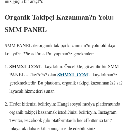
iniz güçlü bir araçt?r.
Organik Takipçi Kazanman?n Yolu:
SMM PANEL
SMM PANEL ile organik takipçi kazanman?n yolu oldukça
kolayd?r. ??te ad?m ad?m yapman?z gerekenler:
SMMXL.COM
‘a kaydolun: Öncelikle, güvenilir bir SMM
SMMXL.COM
PANEL sa?lay?c?s? olan
‘a kaydolman?z
gerekmektedir. Bu platform, organik takipçi kazanman?z? sa?
layacak hizmetleri sunar.
Hedef kitlenizi belirleyin: Hangi sosyal medya platformunda
organik takipçi kazanmak istedi?inizi belirleyin. Instagram,
Twitter, Facebook gibi platformlarda hedef kitlenizi tan?
mlayarak daha etkili sonuçlar elde edebilirsiniz.