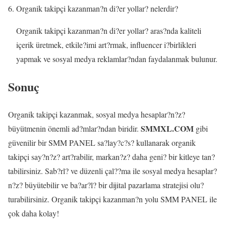
Organik takipçi kazanman?n di?er yollar? nelerdir?
Organik takipçi kazanman?n di?er yollar? aras?nda kaliteli
içerik üretmek, etkile?imi art?rmak, influencer i?birlikleri
yapmak ve sosyal medya reklamlar?ndan faydalanmak bulunur.
Sonuç
Organik takipçi kazanmak, sosyal medya hesaplar?n?z?
SMMXL.COM
büyütmenin önemli ad?mlar?ndan biridir.
gibi
güvenilir bir SMM PANEL sa?lay?c?s? kullanarak organik
takipçi say?n?z? art?rabilir, markan?z? daha geni? bir kitleye tan?
tabilirsiniz. Sab?rl? ve düzenli çal??ma ile sosyal medya hesaplar?
n?z? büyütebilir ve ba?ar?l? bir dijital pazarlama stratejisi olu?
turabilirsiniz. Organik takipçi kazanman?n yolu SMM PANEL ile
çok daha kolay!