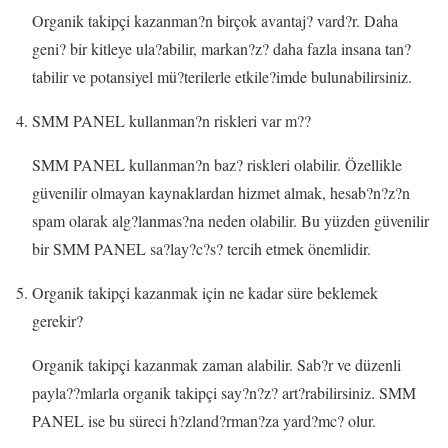
Organik takipçi kazanman?n birçok avantaj? vard?r. Daha
geni? bir kitleye ula?abilir, markan?z? daha fazla insana tan?
tabilir ve potansiyel mü?terilerle etkile?imde bulunabilirsiniz.
SMM PANEL kullanman?n riskleri var m??
SMM PANEL kullanman?n baz? riskleri olabilir. Özellikle
güvenilir olmayan kaynaklardan hizmet almak, hesab?n?z?n
spam olarak alg?lanmas?na neden olabilir. Bu yüzden güvenilir
bir SMM PANEL sa?lay?c?s? tercih etmek önemlidir.
Organik takipçi kazanmak için ne kadar süre beklemek
gerekir?
Organik takipçi kazanmak zaman alabilir. Sab?r ve düzenli
payla??mlarla organik takipçi say?n?z? art?rabilirsiniz. SMM
PANEL ise bu süreci h?zland?rman?za yard?mc? olur.