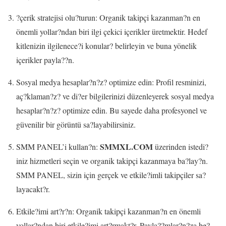
?çerik stratejisi olu?turun: Organik takipçi kazanman?n en
önemli yollar?ndan biri ilgi çekici içerikler üretmektir. Hedef
kitlenizin ilgilenece?i konular? belirleyin ve buna yönelik
içerikler payla??n.
Sosyal medya hesaplar?n?z? optimize edin: Profil resminizi,
aç?klaman?z? ve di?er bilgilerinizi düzenleyerek sosyal medya
hesaplar?n?z? optimize edin. Bu sayede daha profesyonel ve
güvenilir bir görüntü sa?layabilirsiniz.
SMMXL.COM
SMM PANEL’i kullan?n:
üzerinden istedi?
iniz hizmetleri seçin ve organik takipçi kazanmaya ba?lay?n.
SMM PANEL, sizin için gerçek ve etkile?imli takipçiler sa?
layacakt?r.
Etkile?imi art?r?n: Organik takipçi kazanman?n en önemli
yollar?ndan biri etkile?imi art?rmakt?r. Payla??mlar?n?za be?