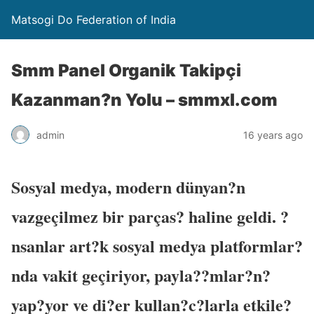
Matsogi Do Federation of India
Smm Panel Organik Takipçi
Kazanman?n Yolu – smmxl.com
admin
16 years ago
Sosyal medya, modern dünyan?n
vazgeçilmez bir parças? haline geldi. ?
nsanlar art?k sosyal medya platformlar?
nda vakit geçiriyor, payla??mlar?n?
yap?yor ve di?er kullan?c?larla etkile?