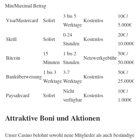
Min/Maximal Betrag
3 bis 5
10€ /
Visa/Mastercard
Sofort
Kostenlos
Werktage
5.000€
0-24
20€ /
Skrill
Sofort
Kostenlos
Stunden
10.000€
15
1 bis 2
50€ /
Bitcoin
Netzwerkgebühr
Minuten
Stunden
50.000€
1 bis 3
3-7
50€ /
Banküberweisung
Kostenlos
Werktage
Werktage
25.000€
Nicht
10€ /
Paysafecard
Sofort
Kostenlos
verfügbar
1.000€
Attraktive Boni und Aktionen
Unser Casino belohnt sowohl neue Mitglieder als auch beständige