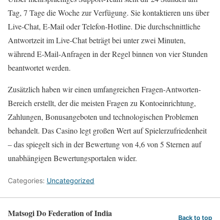
Tag, 7 Tage die Woche zur Verfügung. Sie kontaktieren uns über
Live-Chat, E-Mail oder Telefon-Hotline. Die durchschnittliche
Antwortzeit im Live-Chat beträgt bei unter zwei Minuten,
während E-Mail-Anfragen in der Regel binnen von vier Stunden
beantwortet werden.
Zusätzlich haben wir einen umfangreichen Fragen-Antworten-
Bereich erstellt, der die meisten Fragen zu Kontoeinrichtung,
Zahlungen, Bonusangeboten und technologischen Problemen
behandelt. Das Casino legt großen Wert auf Spielerzufriedenheit
– das spiegelt sich in der Bewertung von 4,6 von 5 Sternen auf
unabhängigen Bewertungsportalen wider.
Categories:
Uncategorized
Matsogi Do Federation of India
Back to top