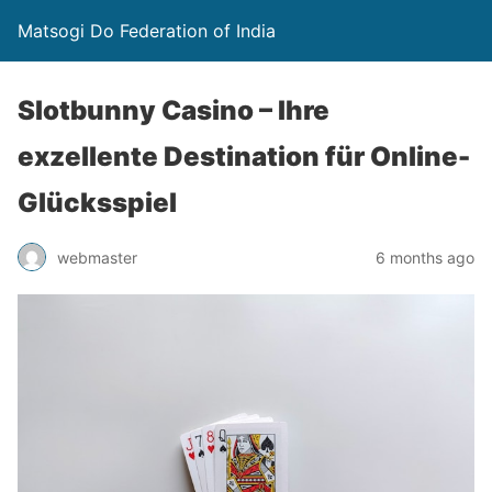
Matsogi Do Federation of India
Slotbunny Casino – Ihre
exzellente Destination für Online-
Glücksspiel
webmaster
6 months ago