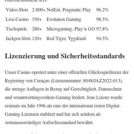
Video-Slots
2.800+
NetEnt, Pragmatic Play
96,2%
Live-Casino
350+
Evolution Gaming
98,5%
Tischspiele
280+
Microgaming, Play’n GO
97,8%
Jackpot-Slots
120+
Red Tiger, Yggdrasil
94,5%
Lizenzierung und Sicherheitsstandards
Unser Casino operiert unter einer offiziellen Glücksspiellizenz der
Regierung von Curaçao (Lizenznummer: 8048/JAZ2022-013),
die strenge Auflagen in Bezug auf Gerechtigkeit, Datenschutz
und verantwortungsvollem Gaming fordert. Jene Lizenz wurde
erstmals im Jahr 1996 als eine der international ersten Digital-
Gaming-Lizenzen etabliert und hat sich seitdem als
vertrauenswürdiger Aufsichtsstandard bewährt.