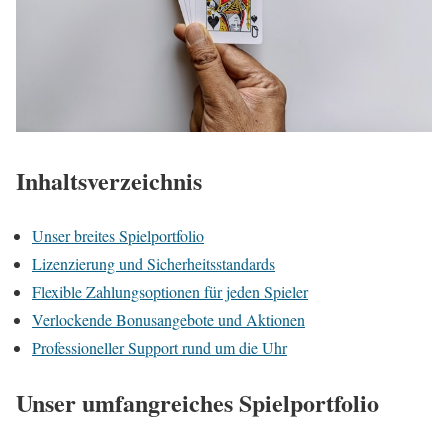
Inhaltsverzeichnis
Unser breites Spielportfolio
Lizenzierung und Sicherheitsstandards
Flexible Zahlungsoptionen für jeden Spieler
Verlockende Bonusangebote und Aktionen
Professioneller Support rund um die Uhr
Unser umfangreiches Spielportfolio