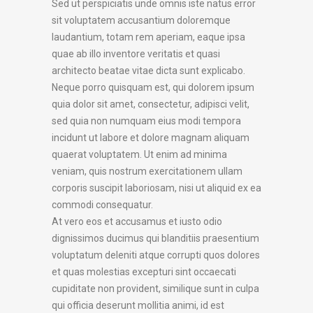
Sed ut perspiciatis unde omnis iste natus error
sit voluptatem accusantium doloremque
laudantium, totam rem aperiam, eaque ipsa
quae ab illo inventore veritatis et quasi
architecto beatae vitae dicta sunt explicabo.
Neque porro quisquam est, qui dolorem ipsum
quia dolor sit amet, consectetur, adipisci velit,
sed quia non numquam eius modi tempora
incidunt ut labore et dolore magnam aliquam
quaerat voluptatem. Ut enim ad minima
veniam, quis nostrum exercitationem ullam
corporis suscipit laboriosam, nisi ut aliquid ex ea
commodi consequatur.
At vero eos et accusamus et iusto odio
dignissimos ducimus qui blanditiis praesentium
voluptatum deleniti atque corrupti quos dolores
et quas molestias excepturi sint occaecati
cupiditate non provident, similique sunt in culpa
qui officia deserunt mollitia animi, id est