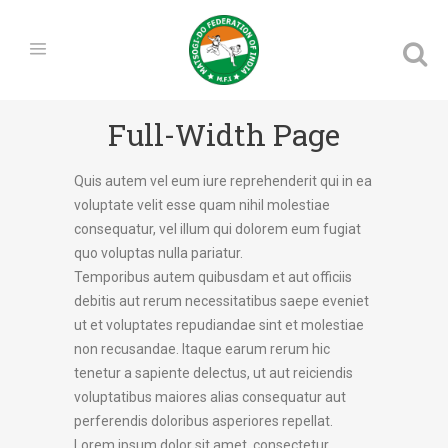
Full-Width Page
Quis autem vel eum iure reprehenderit qui in ea
voluptate velit esse quam nihil molestiae
consequatur, vel illum qui dolorem eum fugiat
quo voluptas nulla pariatur.
Temporibus autem quibusdam et aut officiis
debitis aut rerum necessitatibus saepe eveniet
ut et voluptates repudiandae sint et molestiae
non recusandae. Itaque earum rerum hic
tenetur a sapiente delectus, ut aut reiciendis
voluptatibus maiores alias consequatur aut
perferendis doloribus asperiores repellat.
Lorem ipsum dolor sit amet, consectetur