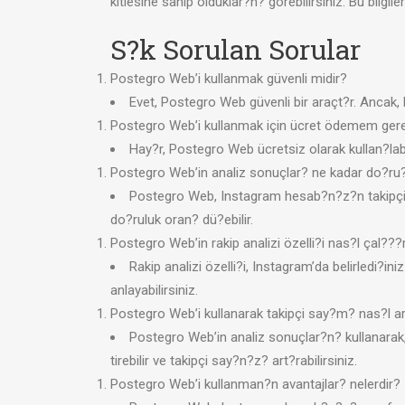
kitlesine sahip olduklar?n? görebilirsiniz. Bu bilgiler
S?k Sorulan Sorular
Postegro Web’i kullanmak güvenli midir?
Evet, Postegro Web güvenli bir araçt?r. Ancak,
Postegro Web’i kullanmak için ücret ödemem ger
Hay?r, Postegro Web ücretsiz olarak kullan?labi
Postegro Web’in analiz sonuçlar? ne kadar do?ru
Postegro Web, Instagram hesab?n?z?n takipçi is
do?ruluk oran? dü?ebilir.
Postegro Web’in rakip analizi özelli?i nas?l çal???
Rakip analizi özelli?i, Instagram’da belirledi?iniz 
anlayabilirsiniz.
Postegro Web’i kullanarak takipçi say?m? nas?l ar
Postegro Web’in analiz sonuçlar?n? kullanarak, ha
tirebilir ve takipçi say?n?z? art?rabilirsiniz.
Postegro Web’i kullanman?n avantajlar? nelerdir?