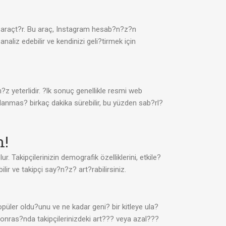
? araçt?r. Bu araç, Instagram hesab?n?z?n
analiz edebilir ve kendinizi geli?tirmek için
 yeterlidir. ?lk sonuç genellikle resmi web
mlanmas? birkaç dakika sürebilir, bu yüzden sab?rl?
n!
kipçilerinizin demografik özelliklerini, etkile?
ilir ve takipçi say?n?z? art?rabilirsiniz.
ler oldu?unu ve ne kadar geni? bir kitleye ula?
 sonras?nda takipçilerinizdeki art??? veya azal???