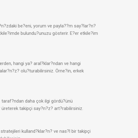
ab?n?zdaki be?eni, yorum ve payla??m say?lar?n?
 etkile?imde bulundu?unuzu gösterir. E?er etkile?im
elerden, hangi ya? aral?klar?ndan ve hangi
alar?n?z? olu?turabilirsiniz. Örne?in, erkek
iz taraf?ndan daha çok ilgi gördü?ünü
üreterek takipçi say?n?z? art?rabilirsiniz.
tratejileri kulland?klar?n? ve nas?l bir takipçi