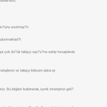
ebilirsiniz.
oldu?unu unutmay?n.
 bulunmaktad?r.
veya çok dü?ük takipçi say?s?na sahip hesaplarda
tejilerini ve takipçi kitlesini daha iyi
Bu bilgileri kullanarak, içerik stratejinizi geli?