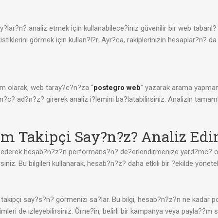
lar?n? analiz etmek için kullanabilece?iniz güvenilir bir web tabanl
istiklerini görmek için kullan?l?r. Ayr?ca, rakiplerinizin hesaplar?n? da 
?m olarak, web taray?c?n?za “
postegro web
” yazarak arama yapman?z
lan?c? ad?n?z? girerek analiz i?lemini ba?latabilirsiniz. Analizin tama
am Takipçi Say?n?z? Analiz Edi
ederek hesab?n?z?n performans?n? de?erlendirmenize yard?mc? olur. Ta
siniz. Bu bilgileri kullanarak, hesab?n?z? daha etkili bir ?ekilde yöneteb
ipçi say?s?n? görmenizi sa?lar. Bu bilgi, hesab?n?z?n ne kadar popü
mleri de izleyebilirsiniz. Örne?in, belirli bir kampanya veya payla??m