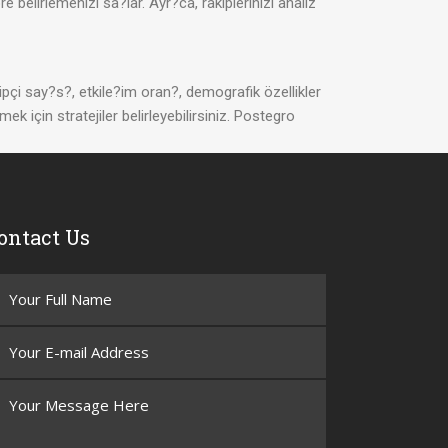
lirlemenizi sa?lar. Ayr?ca, rakiplerinizi analiz
pçi say?s?, etkile?im oran?, demografik özellikler
mek için stratejiler belirleyebilirsiniz. Postegro
ontact Us