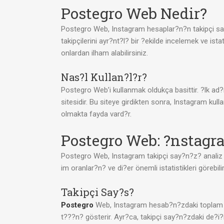
Postegro Web Nedir?
Postegro Web, Instagram hesaplar?n?n takipçi say?
takipçilerini ayr?nt?l? bir ?ekilde incelemek ve istat
onlardan ilham alabilirsiniz.
Nas?l Kullan?l?r?
Postegro Web’i kullanmak oldukça basittir. ?lk ad
sitesidir. Bu siteye girdikten sonra, Instagram kul
olmakta fayda vard?r.
Postegro Web: ?nstagr
Postegro Web, Instagram takipçi say?n?z? analiz 
im oranlar?n? ve di?er önemli istatistikleri görebilir
Takipçi Say?s?
Postegro
Web, Instagram hesab?n?zdaki toplam tak
t???n? gösterir. Ayr?ca, takipçi say?n?zdaki de?i?i