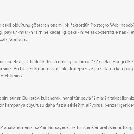
r etkili oldu?unu gösteren önemli bir faktördür. Postegro Web, hes
i, payla??mlar?n?z?n ne kadar ilgi çekti?ini ve takipçilerinizle nas?l
al??abilirsiniz.
rini inceleyerek hedef kitlenizi daha iyi anlaman?z? sa?lar. Hangi ülk
rsiniz. Bu bilgileri kullanarak, içerik stratejinizi ve pazarlama kampany
etebilirsiniz.
ni sunar. Bu listeyi kullanarak, hangi tür payla??mlar?n takipçilerin
a bir kampanya duyurusu daha fazla etkile?im al?yorsa, benzer içerikler 
naliz etmenizi sa?lar. Bu sayede, ne tür içerikler ürettiklerini, hangi s