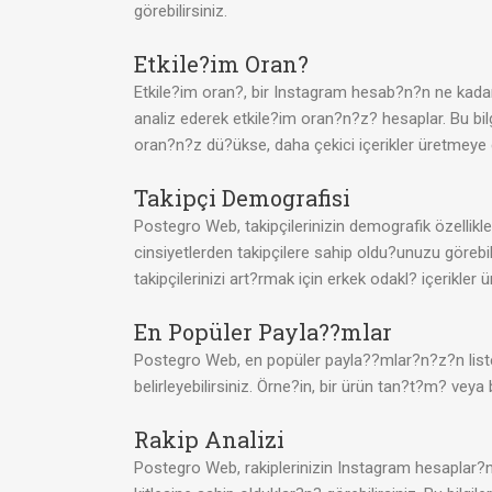
görebilirsiniz.
Etkile?im Oran?
Etkile?im oran?, bir Instagram hesab?n?n ne kada
analiz ederek etkile?im oran?n?z? hesaplar. Bu bilg
oran?n?z dü?ükse, daha çekici içerikler üretmeye ç
Takipçi Demografisi
Postegro Web, takipçilerinizin demografik özellikle
cinsiyetlerden takipçilere sahip oldu?unuzu görebili
takipçilerinizi art?rmak için erkek odakl? içerikler ür
En Popüler Payla??mlar
Postegro Web, en popüler payla??mlar?n?z?n listesi
belirleyebilirsiniz. Örne?in, bir ürün tan?t?m? vey
Rakip Analizi
Postegro Web, rakiplerinizin Instagram hesaplar?n? a