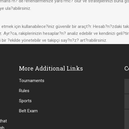
?n? de?erlendirmenize yard?mc? olur ve stratejilerinizi buna göre be
ye ula?abilirsiniz.
tmek için kullanabilece?iniz güvenilir bir araçt?r. Hesab?n?zdaki taki
z. Ayr?ca, rakiplerinizin hesaplar?n? analiz edebilir ve kendinizi geli?tir
ir ?ekilde yönetebilir ve takipçi say?n?z? art?rabilirsiniz.
More Additional Links
C
Tournaments
Rules
Sports
Belt Exam
 that
ugh