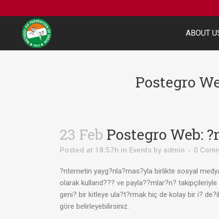
ABOUT U
Postegro We
23 Feb
Postegro Web: ?
Posted at 18:57h
in
Events
by
admin
0 Com
?nternetin yayg?nla?mas?yla birlikte sosyal medya
olarak kulland??? ve payla??mlar?n? takipçileriyl
geni? bir kitleye ula?t?rmak hiç de kolay bir i? de?
göre belirleyebilirsiniz.