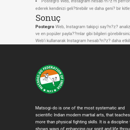
Postegro Web, Instagram hesab?n?z?n performans
ederek kendinizi geli?tirebilir ve daha geni? bir kitle
Sonuç
Postegro
Web, Instagram takipçi say?n?z? analiz e
ve en popüler payla??mlar gibi bilgileri görebilirsini
Web’i kullanarak Instagram hesab?n?z? daha etkili b
Matsogi-do is one of the most systematic and
scientific Indian modern martial arts, that teaches
more than physical fighting skills. It is a discipline
shows ways of enhancing our spirit and life thro