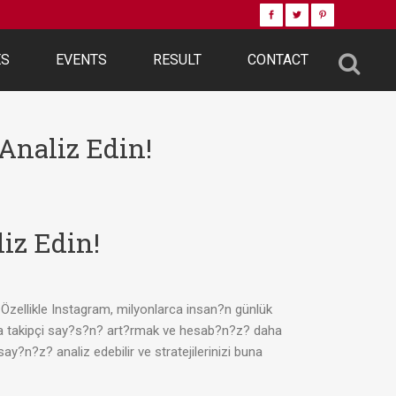
ES
EVENTS
RESULT
CONTACT
Analiz Edin!
iz Edin!
Özellikle Instagram, milyonlarca insan?n günlük
m’da takipçi say?s?n? art?rmak ve hesab?n?z? daha
ay?n?z? analiz edebilir ve stratejilerinizi buna