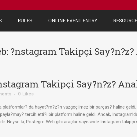
S
RULES
ONLINE EVENT ENTRY
RESOURC
b: ?nstagram Takipçi Say?n?z? 
nstagram Takipçi Say?n?z? Anal
ments
0
Likes
 platformlar? da hayat?m?z?n vazgeçilmez bir parças? haline geldi. 
e payla?may? tercih etti?i bir platform haline geldi. Ancak, Instagra
ildir. Neyse ki, Postegro Web gibi araçlar sayesinde Instagram takipçi s