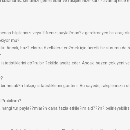
i kullanarak, kendinizi geli?tirebilir ve rakiplerinize kar?? avantaj elde ed
 hesap bilgilerinizi veya ?ifrenizi payla?man?z gerekmeyen bir araç 
ekiyor mu?
lir. Ancak, baz? ekstra özelliklere eri?mek için ücretli bir sürümü de
?
tatistiklerini do?ru bir ?ekilde analiz eder. Ancak, bazen çok yeni 
r?
bir hesab?n takipçi istatistiklerini gösterir. Bu sayede, rakiplerinizin stra
t?rabilirim?
ngi tür payla??mlar?n daha fazla etkile?im ald???n? belirleyebilirsiniz. 