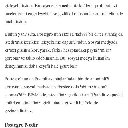
gizleyebilirsiniz. Bu sayede istemedi?iniz ki?ilerin profillerinizi
incelemesini engelleyebilir ve gizlilik konusunda kontrolü elinizde
tutabilirsiniz.
Bunun yan? s?ra, Postegro’nun size sa?lad??? bir di?er avantaj da
istedi?iniz içerikleri izleyebilme özgürlü?üdür. Sosyal medyada
ki?isel gizlili?i koruyarak, farkl? hesaplardaki payla??mlar?
görebilir ve takip edebilirsiniz. Bu, sosyal medya kullan?m
deneyiminizi daha keyifli hale getirebilir.
Postegro’nun en önemli avantajlar?ndan biri de anonimli?i
koruyarak sosyal medyada serbestçe dola?abilme imkan?
sunmas?d?r. Böylelikle, istedi?iniz içerikleri ara?t?rabilir ve payla?
abilirken, kimli?inizi gizli tutarak güvenli bir ?ekilde
gezinebilirsiniz.
Postegro Nedir