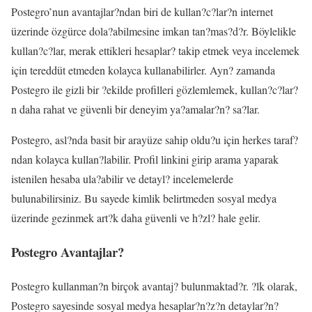
Postegro’nun avantajlar?ndan biri de kullan?c?lar?n internet
üzerinde özgürce dola?abilmesine imkan tan?mas?d?r. Böylelikle
kullan?c?lar, merak ettikleri hesaplar? takip etmek veya incelemek
için tereddüt etmeden kolayca kullanabilirler. Ayn? zamanda
Postegro ile gizli bir ?ekilde profilleri gözlemlemek, kullan?c?lar?
n daha rahat ve güvenli bir deneyim ya?amalar?n? sa?lar.
Postegro, asl?nda basit bir arayüze sahip oldu?u için herkes taraf?
ndan kolayca kullan?labilir. Profil linkini girip arama yaparak
istenilen hesaba ula?abilir ve detayl? incelemelerde
bulunabilirsiniz. Bu sayede kimlik belirtmeden sosyal medya
üzerinde gezinmek art?k daha güvenli ve h?zl? hale gelir.
Postegro Avantajlar?
Postegro kullanman?n birçok avantaj? bulunmaktad?r. ?lk olarak,
Postegro sayesinde sosyal medya hesaplar?n?z?n detaylar?n?