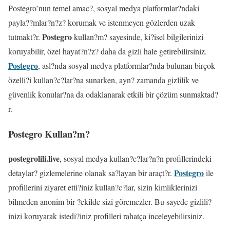
Postegro’nun temel amac?, sosyal medya platformlar?ndaki
payla??mlar?n?z? korumak ve istenmeyen gözlerden uzak
Postegro
tutmakt?r.
kullan?m? sayesinde, ki?isel bilgilerinizi
koruyabilir, özel hayat?n?z? daha da gizli hale getirebilirsiniz.
Postegro
, asl?nda sosyal medya platformlar?nda bulunan birçok
özelli?i kullan?c?lar?na sunarken, ayn? zamanda gizlilik ve
güvenlik konular?na da odaklanarak etkili bir çözüm sunmaktad?
r.
Postegro Kullan?m?
postegrolili.live
, sosyal medya kullan?c?lar?n?n profillerindeki
Postegro
detaylar? gizlemelerine olanak sa?layan bir araçt?r.
ile
profillerini ziyaret etti?iniz kullan?c?lar, sizin kimliklerinizi
bilmeden anonim bir ?ekilde sizi göremezler. Bu sayede gizlili?
inizi koruyarak istedi?iniz profilleri rahatça inceleyebilirsiniz.