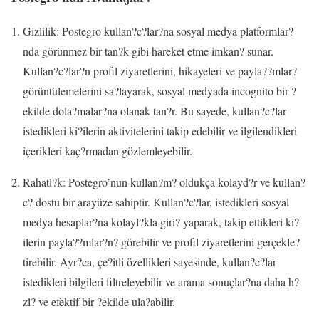
Gizlilik: Postegro kullan?c?lar?na sosyal medya platformlar?
nda görünmez bir tan?k gibi hareket etme imkan? sunar.
Kullan?c?lar?n profil ziyaretlerini, hikayeleri ve payla??mlar?
görüntülemelerini sa?layarak, sosyal medyada incognito bir ?
ekilde dola?malar?na olanak tan?r. Bu sayede, kullan?c?lar
istedikleri ki?ilerin aktivitelerini takip edebilir ve ilgilendikleri
içerikleri kaç?rmadan gözlemleyebilir.
Rahatl?k: Postegro’nun kullan?m? oldukça kolayd?r ve kullan?
c? dostu bir arayüze sahiptir. Kullan?c?lar, istedikleri sosyal
medya hesaplar?na kolayl?kla giri? yaparak, takip ettikleri ki?
ilerin payla??mlar?n? görebilir ve profil ziyaretlerini gerçekle?
tirebilir. Ayr?ca, çe?itli özellikleri sayesinde, kullan?c?lar
istedikleri bilgileri filtreleyebilir ve arama sonuçlar?na daha h?
zl? ve efektif bir ?ekilde ula?abilir.