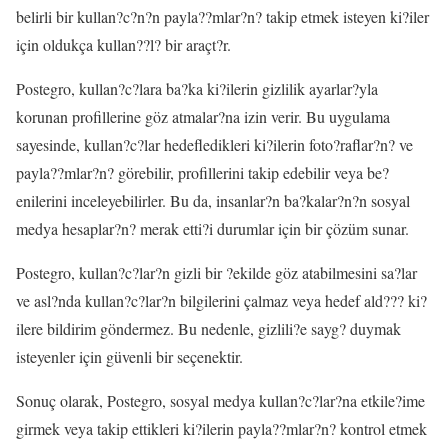
belirli bir kullan?c?n?n payla??mlar?n? takip etmek isteyen ki?iler
için oldukça kullan??l? bir araçt?r.
Postegro, kullan?c?lara ba?ka ki?ilerin gizlilik ayarlar?yla
korunan profillerine göz atmalar?na izin verir. Bu uygulama
sayesinde, kullan?c?lar hedefledikleri ki?ilerin foto?raflar?n? ve
payla??mlar?n? görebilir, profillerini takip edebilir veya be?
enilerini inceleyebilirler. Bu da, insanlar?n ba?kalar?n?n sosyal
medya hesaplar?n? merak etti?i durumlar için bir çözüm sunar.
Postegro, kullan?c?lar?n gizli bir ?ekilde göz atabilmesini sa?lar
ve asl?nda kullan?c?lar?n bilgilerini çalmaz veya hedef ald??? ki?
ilere bildirim göndermez. Bu nedenle, gizlili?e sayg? duymak
isteyenler için güvenli bir seçenektir.
Sonuç olarak, Postegro, sosyal medya kullan?c?lar?na etkile?ime
girmek veya takip ettikleri ki?ilerin payla??mlar?n? kontrol etmek