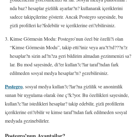
nda baz? hesaplar gizlilik ayarlar?n? kullanarak içeriklerini
sadece takipçilerine gösterir. Ancak Postegro sayesinde, bu
gizli profilleri ke?fedebilir ve içeriklerine eri?ebilirsiniz.
Kimse Görmesin Modu: Postegro’nun özel bir özelli?i olan
“Kimse Görmesin Modu”, takip etti?iniz veya ara?t?rd???n?z
hesaplar?n sizin ad?n?za geri bildirim almadan gezinmenizi sa?
lar. Bu mod sayesinde, di?er kullan?c?lar taraf?ndan fark
edilmeden sosyal medya hesaplar?n? gezebilirsiniz.
Postegro
, sosyal medya kullan?c?lar?na gizlilik ve anonimlik
sunan bir uygulama olarak öne ç?k?yor. Bu özellikleri sayesinde,
kullan?c?lar istedikleri hesaplar? takip edebilir, gizli profillerin
içeriklerine eri?ebilir ve kimse taraf?ndan fark edilmeden sosyal
medyada gezinebilirler.
Postegro’nun Avantajlar?