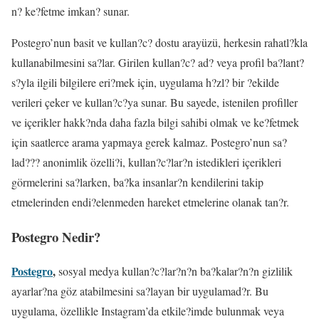
n? ke?fetme imkan? sunar.
Postegro’nun basit ve kullan?c? dostu arayüzü, herkesin rahatl?kla
kullanabilmesini sa?lar. Girilen kullan?c? ad? veya profil ba?lant?
s?yla ilgili bilgilere eri?mek için, uygulama h?zl? bir ?ekilde
verileri çeker ve kullan?c?ya sunar. Bu sayede, istenilen profiller
ve içerikler hakk?nda daha fazla bilgi sahibi olmak ve ke?fetmek
için saatlerce arama yapmaya gerek kalmaz. Postegro’nun sa?
lad??? anonimlik özelli?i, kullan?c?lar?n istedikleri içerikleri
görmelerini sa?larken, ba?ka insanlar?n kendilerini takip
etmelerinden endi?elenmeden hareket etmelerine olanak tan?r.
Postegro Nedir?
Postegro
,
sosyal medya kullan?c?lar?n?n ba?kalar?n?n gizlilik
ayarlar?na göz atabilmesini sa?layan bir uygulamad?r. Bu
uygulama, özellikle Instagram’da etkile?imde bulunmak veya