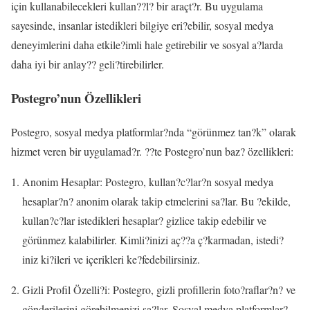
için kullanabilecekleri kullan??l? bir araçt?r. Bu uygulama
sayesinde, insanlar istedikleri bilgiye eri?ebilir, sosyal medya
deneyimlerini daha etkile?imli hale getirebilir ve sosyal a?larda
daha iyi bir anlay?? geli?tirebilirler.
Postegro’nun Özellikleri
Postegro, sosyal medya platformlar?nda “görünmez tan?k” olarak
hizmet veren bir uygulamad?r. ??te Postegro’nun baz? özellikleri:
Anonim Hesaplar: Postegro, kullan?c?lar?n sosyal medya
hesaplar?n? anonim olarak takip etmelerini sa?lar. Bu ?ekilde,
kullan?c?lar istedikleri hesaplar? gizlice takip edebilir ve
görünmez kalabilirler. Kimli?inizi aç??a ç?karmadan, istedi?
iniz ki?ileri ve içerikleri ke?fedebilirsiniz.
Gizli Profil Özelli?i: Postegro, gizli profillerin foto?raflar?n? ve
gönderilerini görebilmenizi sa?lar. Sosyal medya platformlar?