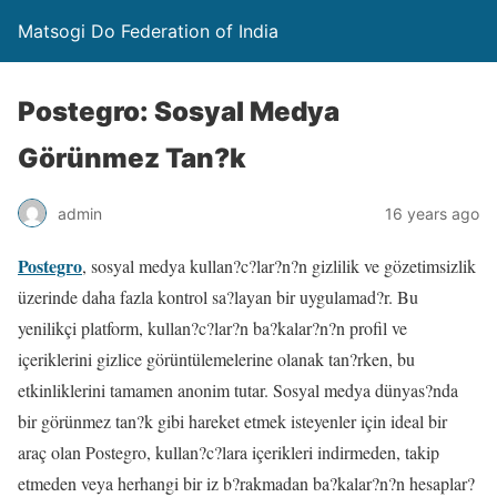
Matsogi Do Federation of India
Postegro: Sosyal Medya
Görünmez Tan?k
admin
16 years ago
Postegro
, sosyal medya kullan?c?lar?n?n gizlilik ve gözetimsizlik
üzerinde daha fazla kontrol sa?layan bir uygulamad?r. Bu
yenilikçi platform, kullan?c?lar?n ba?kalar?n?n profil ve
içeriklerini gizlice görüntülemelerine olanak tan?rken, bu
etkinliklerini tamamen anonim tutar. Sosyal medya dünyas?nda
bir görünmez tan?k gibi hareket etmek isteyenler için ideal bir
araç olan Postegro, kullan?c?lara içerikleri indirmeden, takip
etmeden veya herhangi bir iz b?rakmadan ba?kalar?n?n hesaplar?