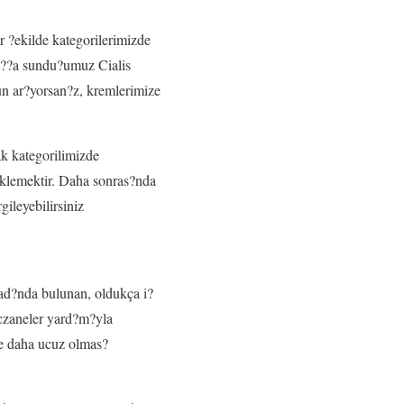
r ?ekilde kategorilerimizde
at??a sundu?umuz Cialis
rün ar?yorsan?z, kremlerimize
ak kategorilimizde
 eklemektir. Daha sonras?nda
gileyebilirsiniz
a ad?nda bulunan, oldukça i?
 eczaneler yard?m?yla
de daha ucuz olmas?