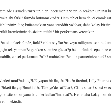
temizde s?ralad???m?z ürünleri incelemeniz yeterli olacakt?r. Orijinal bi
ar?m?z, iki farkl? formda bulunmaktad?r. Hem tablet hem de jel olarak s
alabilirsiniz. ?laç kullanmaktan yana tereddüt ya??yor, daha kolay bir ü
çerikli kremlerimiz de sizlere müthi? bir performans verecektir.
?ta olan ilaçlar?m?z, farkl? tablet say?lar?na veya miligrama sahip olar
?
için tek yapman?z gereken sitemize göz at?p belli ürünleri sepetinize
lanabilir, cinsel performans?n?z? muhte?em ?ekilde partnerinize kar?? ser
letleri taraf?ndan ç?k?? yapan bir ilaçt?r. ?lac?n üretimi, Lilly Pharm
i ?irketi ile yap?lmaktad?r. Türkiye’de sat??lar?, Cialis sipari? sitesi ve
 çok, sitelerden yana tercihler kullan?lmaktad?r. Hem daha kolay hem 
h edilmektedir.