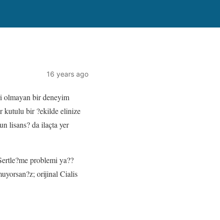
16 years ago
eri olmayan bir deneyim
kutulu bir ?ekilde elinize
 lisans? da ilaçta yer
Sertle?me problemi ya??
yorsan?z; orijinal Cialis