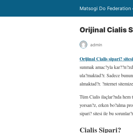
Matsogi Do Federation 
Orijinal Cialis 
admin
Orijinal Cialis sipari? sitesi
sunmak amac?yla kar??n?zday
ula?maktad?r. Sadece bununl
almaktad?r. ?nternet sitemize
Tüm Cialis ilaçlar?nda hem 
yorsan?z, erken bo?alma prob
sipari? sitesi ile bu sorunla
Cialis Sipari?