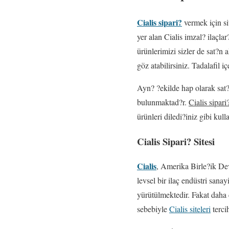
Cialis sipari?
vermek için si
yer alan Cialis imzal? ilaçl
ürünlerimizi sizler de sat?n 
göz atabilirsiniz. Tadalafil i
Ayn? ?ekilde hap olarak sat?
bulunmaktad?r.
Cialis sipari
ürünleri diledi?iniz gibi kul
Cialis Sipari? Sitesi
Cialis
, Amerika Birle?ik Dev
levsel bir ilaç endüstri sanay
yürütülmektedir. Fakat daha
sebebiyle
Cialis siteleri
terci