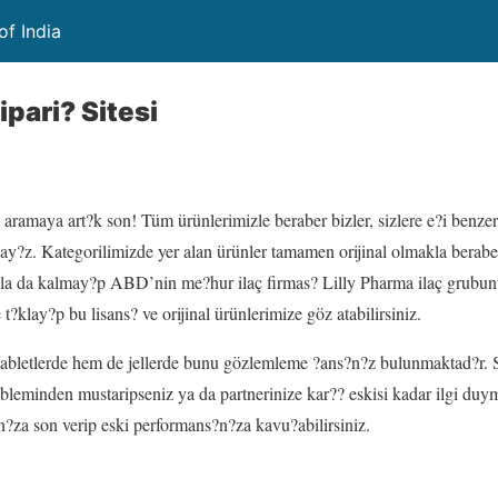
of India
Sipari? Sitesi
aramaya art?k son! Tüm ürünlerimizle beraber bizler, sizlere e?i benz
?z. Kategorilimizde yer alan ürünler tamamen orijinal olmakla beraber 
a da kalmay?p ABD’nin me?hur ilaç firmas? Lilly Pharma ilaç grubunun
 t?klay?p bu lisans? ve orijinal ürünlerimize göz atabilirsiniz.
tabletlerde hem de jellerde bunu gözlemleme ?ans?n?z bulunmaktad?r. 
leminden mustaripseniz ya da partnerinize kar?? eskisi kadar ilgi duymu
r?n?za son verip eski performans?n?za kavu?abilirsiniz.