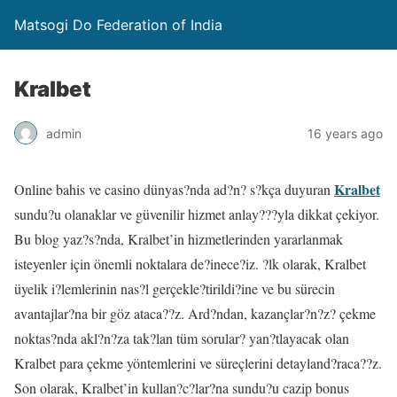
Matsogi Do Federation of India
Kralbet
admin
16 years ago
Kralbet
Online bahis ve casino dünyas?nda ad?n? s?kça duyuran
sundu?u olanaklar ve güvenilir hizmet anlay???yla dikkat çekiyor.
Bu blog yaz?s?nda, Kralbet’in hizmetlerinden yararlanmak
isteyenler için önemli noktalara de?inece?iz. ?lk olarak, Kralbet
üyelik i?lemlerinin nas?l gerçekle?tirildi?ine ve bu sürecin
avantajlar?na bir göz ataca??z. Ard?ndan, kazançlar?n?z? çekme
noktas?nda akl?n?za tak?lan tüm sorular? yan?tlayacak olan
Kralbet para çekme yöntemlerini ve süreçlerini detayland?raca??z.
Son olarak, Kralbet’in kullan?c?lar?na sundu?u cazip bonus