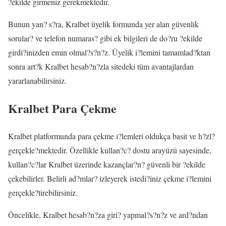
?ekilde girmeniz gerekmektedir.
Bunun yan? s?ra, Kralbet üyelik formunda yer alan güvenlik
sorular? ve telefon numaras? gibi ek bilgileri de do?ru ?ekilde
girdi?inizden emin olmal?s?n?z. Üyelik i?lemini tamamlad?ktan
sonra art?k Kralbet hesab?n?zla sitedeki tüm avantajlardan
yararlanabilirsiniz.
Kralbet Para Çekme
Kralbet platformunda para çekme i?lemleri oldukça basit ve h?zl?
gerçekle?mektedir. Özellikle kullan?c? dostu arayüzü sayesinde,
kullan?c?lar Kralbet üzerinde kazançlar?n? güvenli bir ?ekilde
çekebilirler. Belirli ad?mlar? izleyerek istedi?iniz çekme i?lemini
gerçekle?tirebilirsiniz.
Öncelikle, Kralbet hesab?n?za giri? yapmal?s?n?z ve ard?ndan