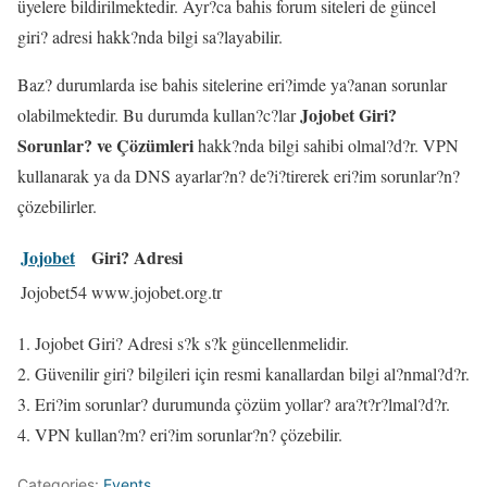
üyelere bildirilmektedir. Ayr?ca bahis forum siteleri de güncel
giri? adresi hakk?nda bilgi sa?layabilir.
Baz? durumlarda ise bahis sitelerine eri?imde ya?anan sorunlar
Jojobet Giri?
olabilmektedir. Bu durumda kullan?c?lar
Sorunlar? ve Çözümleri
hakk?nda bilgi sahibi olmal?d?r. VPN
kullanarak ya da DNS ayarlar?n? de?i?tirerek eri?im sorunlar?n?
çözebilirler.
Jojobet
Giri? Adresi
Jojobet54
www.jojobet.org.tr
Jojobet Giri? Adresi s?k s?k güncellenmelidir.
Güvenilir giri? bilgileri için resmi kanallardan bilgi al?nmal?d?r.
Eri?im sorunlar? durumunda çözüm yollar? ara?t?r?lmal?d?r.
VPN kullan?m? eri?im sorunlar?n? çözebilir.
Categories:
Events