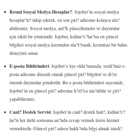
Resmi Sosyal Medya Hesaplar?
: Jojobet’in sosyal medya
hesaplar?n? takip ederek, en son giri? adresine kolayca ula?
abilirsiniz. Sosyal medya, anl?k güncellemeler ve duyurular
için etkili bir yöntemdir. Jojobet, kullan?c?lar?na en güncel
bilgileri sosyal medya üzerinden ula?t?rarak, kesintisiz bir bahis
deneyimi sunar.
E-posta Bildirimleri
: Jojobet’e üye oldu?unuzda, verdi?iniz e-
posta adresine düzenli olarak güncel giri? bilgileri ve di?er
önemli duyurular gönderilir. Bu e-posta bildirimleri sayesinde,
Jojobet’in en güncel giri? adresine h?zl?ca ula?abilir ve giri?
yapabilirsiniz.
Canl? Destek Servisi
: Jojobet’in canl? destek hatt?, kullan?c?
lar?n her türlü sorusuna an?nda cevap vermek üzere hizmet
vermektedir. Güncel giri? adresi hakk?nda bilgi almak istedi?