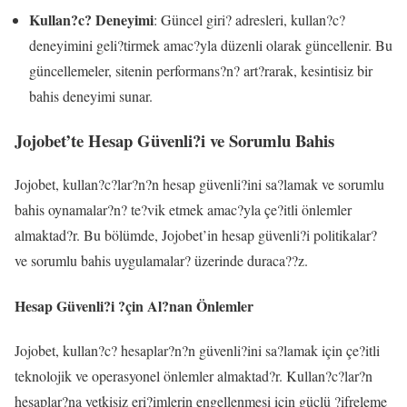
Kullan?c? Deneyimi
: Güncel giri? adresleri, kullan?c?
deneyimini geli?tirmek amac?yla düzenli olarak güncellenir. Bu
güncellemeler, sitenin performans?n? art?rarak, kesintisiz bir
bahis deneyimi sunar.
Jojobet’te Hesap Güvenli?i ve Sorumlu Bahis
Jojobet, kullan?c?lar?n?n hesap güvenli?ini sa?lamak ve sorumlu
bahis oynamalar?n? te?vik etmek amac?yla çe?itli önlemler
almaktad?r. Bu bölümde, Jojobet’in hesap güvenli?i politikalar?
ve sorumlu bahis uygulamalar? üzerinde duraca??z.
Hesap Güvenli?i ?çin Al?nan Önlemler
Jojobet, kullan?c? hesaplar?n?n güvenli?ini sa?lamak için çe?itli
teknolojik ve operasyonel önlemler almaktad?r. Kullan?c?lar?n
hesaplar?na yetkisiz eri?imlerin engellenmesi için güçlü ?ifreleme