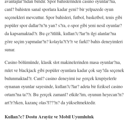
avantajlar?ndan biridir. Spor bahislerinden casino oyunlar?na,
canl? bahisten sanal sporlara kadar geni? bir yelpazede oyun
seçenekleri mevcuttur. Spor bahisleri, futbol, basketbol, tenis gibi
popüler spor dallar?n?n yan? s?ra, e-spor gibi yeni nesil oyunlar?
da kapsamaktad?r. Bu çe?itlilik, kullan?c?lar?n ilgi alanlar?na
göre seçim yapmalar?n? kolayla?t?r?r ve farkl? bahis deneyimleri
sunar.
Casino bölümünde, klasik slot makinelerinden masa oyunlar?na,
rulet ve blackjack gibi popüler oyunlara kadar çok say?da seçenek
bulunmaktad?r. Canl? casino deneyimi ise gerçek krupiyelerle
oynanan oyunlar sayesinde, kullan?c?lar? adeta bir fiziksel casino
ortam?na ta??r. Bu gerçek zamanl? etkile?im, oyunun heyecan?n?
art?r?rken, kazanç olas?l???n? da yükseltmektedir.
Kullan?c? Dostu Arayüz ve Mobil Uyumluluk