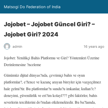
Matsogi Do Federation of India
Jojobet – Jojobet Güncel Giri? –
Jojobet Giri? 2024
admin
16 years ago
Jojobet: Yenilikçi Bahis Platformu ve Giri? Yöntemleri Üzerine
Derinlemesine ?nceleme
Günümüz dijital dünyas?nda, çevrimiçi bahis ve oyun
platformlar?, e?lence ve kazanç arayan bireyler için vazgeçilmez
hale gelmi?tir. Bu platformlar?n sundu?u imkanlar, kullan?c?
deneyimi, güvenilirlik ve eri?im kolayl??? gibi faktörler, bahis
severlerin tercihlerini do?rudan etkilemektedir. Bu ba?lamda,