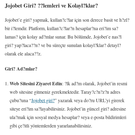
Jojobet Giri? ??lemleri ve Kolayl?klar?
Jojobet’e giri? yapmak, kullan?c?lar için son derece basit ve h?zl?
bir i?lemdir. Platform, kullan?c?lar?n hesaplar?na eri?im sa?
lamas? için kolay ad?mlar sunar. Bu bölümde, Jojobet’e nas?l
giri? yap?laca??n? ve bu süreçte sunulan kolayl?klar? detayl?
olarak ele alaca??z.
Giri? Ad?mlar?
Web Sitesini Ziyaret Edin
: ?lk ad?m olarak, Jojobet’in resmi
web sitesine gitmeniz gerekmektedir. Taray?c?n?z?n adres
çubu?una “
Jojobet giri?
” yazarak veya do?ru URL’yi girerek
siteye eri?im sa?layabilirsiniz. Jojobet’in güncel giri? adresine
ula?mak için sosyal medya hesaplar? veya e-posta bildirimleri
gibi çe?itli yöntemlerden yararlanabilirsiniz.