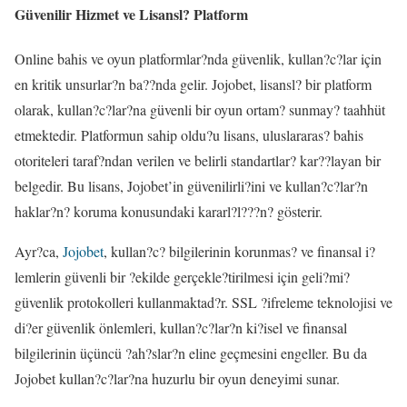
Güvenilir Hizmet ve Lisansl? Platform
Online bahis ve oyun platformlar?nda güvenlik, kullan?c?lar için
en kritik unsurlar?n ba??nda gelir. Jojobet, lisansl? bir platform
olarak, kullan?c?lar?na güvenli bir oyun ortam? sunmay? taahhüt
etmektedir. Platformun sahip oldu?u lisans, uluslararas? bahis
otoriteleri taraf?ndan verilen ve belirli standartlar? kar??layan bir
belgedir. Bu lisans, Jojobet’in güvenilirli?ini ve kullan?c?lar?n
haklar?n? koruma konusundaki kararl?l???n? gösterir.
Ayr?ca,
Jojobet
, kullan?c? bilgilerinin korunmas? ve finansal i?
lemlerin güvenli bir ?ekilde gerçekle?tirilmesi için geli?mi?
güvenlik protokolleri kullanmaktad?r. SSL ?ifreleme teknolojisi ve
di?er güvenlik önlemleri, kullan?c?lar?n ki?isel ve finansal
bilgilerinin üçüncü ?ah?slar?n eline geçmesini engeller. Bu da
Jojobet kullan?c?lar?na huzurlu bir oyun deneyimi sunar.