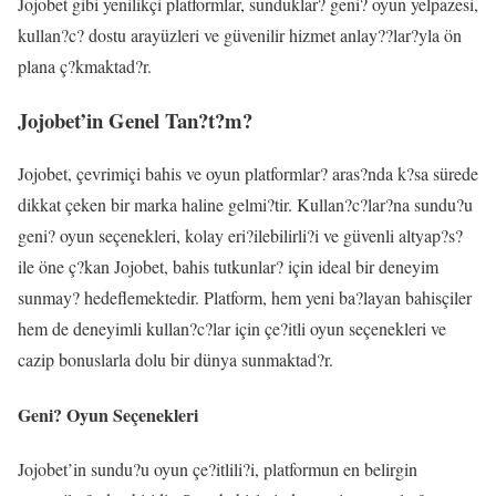
Jojobet gibi yenilikçi platformlar, sunduklar? geni? oyun yelpazesi,
kullan?c? dostu arayüzleri ve güvenilir hizmet anlay??lar?yla ön
plana ç?kmaktad?r.
Jojobet’in Genel Tan?t?m?
Jojobet, çevrimiçi bahis ve oyun platformlar? aras?nda k?sa sürede
dikkat çeken bir marka haline gelmi?tir. Kullan?c?lar?na sundu?u
geni? oyun seçenekleri, kolay eri?ilebilirli?i ve güvenli altyap?s?
ile öne ç?kan Jojobet, bahis tutkunlar? için ideal bir deneyim
sunmay? hedeflemektedir. Platform, hem yeni ba?layan bahisçiler
hem de deneyimli kullan?c?lar için çe?itli oyun seçenekleri ve
cazip bonuslarla dolu bir dünya sunmaktad?r.
Geni? Oyun Seçenekleri
Jojobet’in sundu?u oyun çe?itlili?i, platformun en belirgin