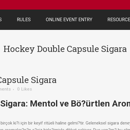
S
RULES
ONLINE EVENT ENTRY
RESOURC
Hockey Double Capsule Sigara
apsule Sigara
ments
0
Likes
Sigara
: Mentol ve Bö?ürtlen Aro
birçok ki?i için bir keyif ritüeli haline gelmi?tir. Geleneksel sigara den