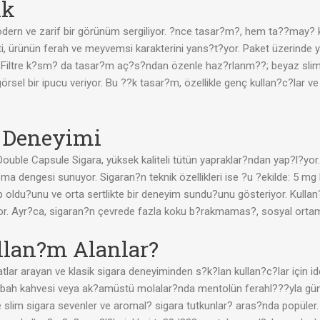
ik
ern ve zarif bir görünüm sergiliyor. ?nce tasar?m?, hem ta??may? kol
eti, ürünün ferah ve meyvemsi karakterini yans?t?yor. Paket üzerinde
 Filtre k?sm? da tasar?m aç?s?ndan özenle haz?rlanm??; beyaz slim f
el bir ipucu veriyor. Bu ??k tasar?m, özellikle genç kullan?c?lar ve
m Deneyimi
Double Capsule Sigara, yüksek kaliteli tütün yapraklar?ndan yap?l?yo
oma dengesi sunuyor. Sigaran?n teknik özellikleri ise ?u ?ekilde: 5 m
ahip oldu?unu ve orta sertlikte bir deneyim sundu?unu gösteriyor. Kulla
iyor. Ayr?ca, sigaran?n çevrede fazla koku b?rakmamas?, sosyal ortaml
ullan?m Alanlar?
atlar arayan ve klasik sigara deneyiminden s?k?lan kullan?c?lar için id
abah kahvesi veya ak?amüstü molalar?nda mentolün ferahl???yla güne
ikle slim sigara sevenler ve aromal? sigara tutkunlar? aras?nda popül