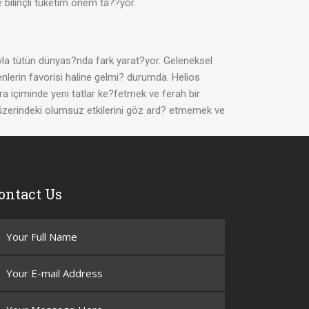
 bilinçli tüketim önem ta??yor.
la tütün dünyas?nda fark yarat?yor. Geleneksel
venlerin favorisi haline gelmi? durumda. Helios
a içiminde yeni tatlar ke?fetmek ve ferah bir
üzerindeki olumsuz etkilerini göz ard? etmemek ve
ontact Us