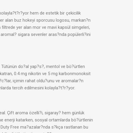
ayla?t?r?yor hem de estetik bir çekicilik
 yer alan buz hokeyi sporcusu logosu, markan?n
iltrede yer alan mor ve mavi kapsül simgeleri,
 aromal? sigara sevenler aras?nda popülerli?ini
r. Tütünün do?al yap?s?, mentol ve bö?ürtlen
g katran, 0.4 mg nikotin ve 5 mg karbonmonoksit
n?c?lar, içimin rahat oldu?unu ve aromalar?n
arda tercih edilmesini kolayla?t?r?yor.
eal. Çift aroma özelli?i, sigaray? hem günlük
 enerji katarken, sosyal ortamlarda bö?ürtlenin
er. Duty Free ma?azalar?nda s?kça rastlanan bu