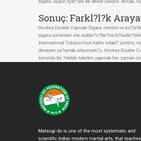
sigara, uygun fiyat?yla da dikkat çekiyor. Ancak, 
Sonuç: Farkl?l?k Araya
Hockey Double Capsule Sigara, mentol ve bö?ürtle
sigara içiminden öte, kullan?c?lar?na ki?iselle?tir
International Tobacco’nun kalite odakl? üretimi, s
deneyim ya?amak istiyorsan?z, Hockey Double Caps
sorumlu bir ?ekilde tüketim yapmak her zaman önce
Matsogi-do is one of the most systematic and
scientific Indian modern martial arts, that teaches