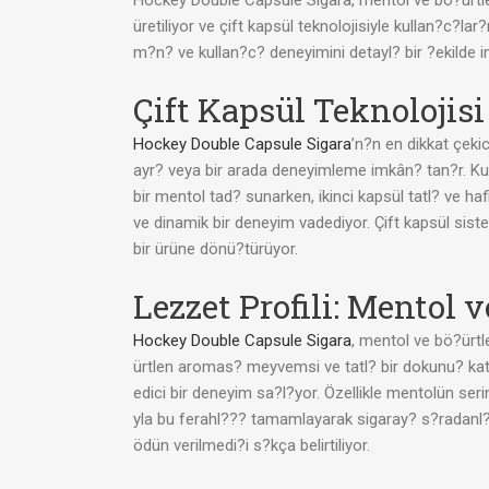
Hockey Double Capsule Sigara, mentol ve bö?ürtle
üretiliyor ve çift kapsül teknolojisiyle kullan?c?lar
m?n? ve kullan?c? deneyimini detayl? bir ?ekilde i
Çift Kapsül Teknolojisi
Hockey Double Capsule Sigara
’n?n en dikkat çekic
ayr? veya bir arada deneyimleme imkân? tan?r. Kulla
bir mentol tad? sunarken, ikinci kapsül tatl? ve 
ve dinamik bir deneyim vadediyor. Çift kapsül sist
bir ürüne dönü?türüyor.
Lezzet Profili: Mentol
Hockey Double Capsule Sigara
, mentol ve bö?ürtl
ürtlen aromas? meyvemsi ve tatl? bir dokunu? kat?y
edici bir deneyim sa?l?yor. Özellikle mentolün serin
yla bu ferahl??? tamamlayarak sigaray? s?radanl?k
ödün verilmedi?i s?kça belirtiliyor.