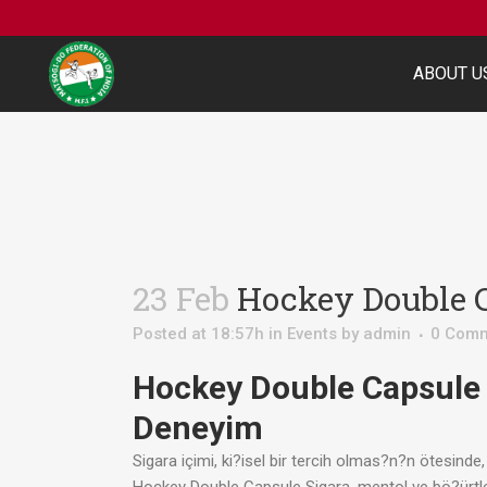
ABOUT U
23 Feb
Hockey Double C
Posted at 18:57h
in
Events
by
admin
0 Com
Hockey Double Capsule 
Deneyim
Sigara içimi, ki?isel bir tercih olmas?n?n ötesinde, 