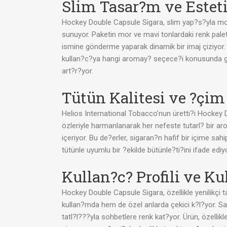
Slim Tasar?m ve Estet
Hockey Double Capsule Sigara, slim yap?s?yla mod
sunuyor. Paketin mor ve mavi tonlardaki renk pal
ismine gönderme yaparak dinamik bir imaj çiziyor.
kullan?c?ya hangi aromay? seçece?i konusunda görs
art?r?yor.
Tütün Kalitesi ve ?çi
Helios International Tobacco’nun üretti?i Hockey 
özleriyle harmanlanarak her nefeste tutarl? bir ar
içeriyor. Bu de?erler, sigaran?n hafif bir içime s
tütünle uyumlu bir ?ekilde bütünle?ti?ini ifade ed
Kullan?c? Profili ve K
Hockey Double Capsule Sigara, özellikle yenilikçi t
kullan?mda hem de özel anlarda çekici k?l?yor. S
tatl?l???yla sohbetlere renk kat?yor. Ürün, özell