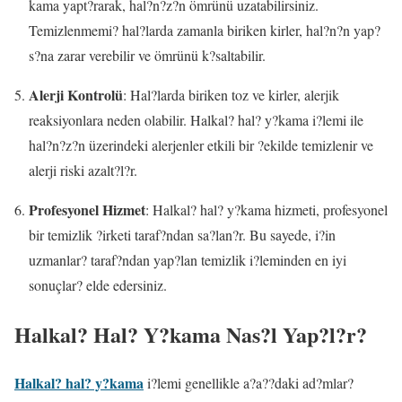
kama yapt?rarak, hal?n?z?n ömrünü uzatabilirsiniz.
Temizlenmemi? hal?larda zamanla biriken kirler, hal?n?n yap?
s?na zarar verebilir ve ömrünü k?saltabilir.
Alerji Kontrolü
: Hal?larda biriken toz ve kirler, alerjik
reaksiyonlara neden olabilir. Halkal? hal? y?kama i?lemi ile
hal?n?z?n üzerindeki alerjenler etkili bir ?ekilde temizlenir ve
alerji riski azalt?l?r.
Profesyonel Hizmet
: Halkal? hal? y?kama hizmeti, profesyonel
bir temizlik ?irketi taraf?ndan sa?lan?r. Bu sayede, i?in
uzmanlar? taraf?ndan yap?lan temizlik i?leminden en iyi
sonuçlar? elde edersiniz.
Halkal? Hal? Y?kama Nas?l Yap?l?r?
Halkal? hal? y?kama
i?lemi genellikle a?a??daki ad?mlar?