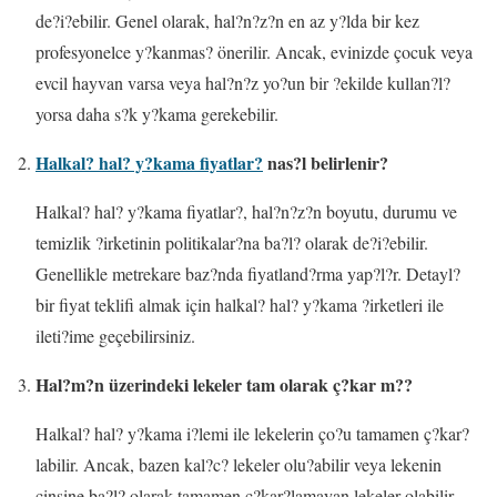
de?i?ebilir. Genel olarak, hal?n?z?n en az y?lda bir kez
profesyonelce y?kanmas? önerilir. Ancak, evinizde çocuk veya
evcil hayvan varsa veya hal?n?z yo?un bir ?ekilde kullan?l?
yorsa daha s?k y?kama gerekebilir.
Halkal? hal? y?kama fiyatlar?
nas?l belirlenir?
Halkal? hal? y?kama fiyatlar?, hal?n?z?n boyutu, durumu ve
temizlik ?irketinin politikalar?na ba?l? olarak de?i?ebilir.
Genellikle metrekare baz?nda fiyatland?rma yap?l?r. Detayl?
bir fiyat teklifi almak için halkal? hal? y?kama ?irketleri ile
ileti?ime geçebilirsiniz.
Hal?m?n üzerindeki lekeler tam olarak ç?kar m??
Halkal? hal? y?kama i?lemi ile lekelerin ço?u tamamen ç?kar?
labilir. Ancak, bazen kal?c? lekeler olu?abilir veya lekenin
cinsine ba?l? olarak tamamen ç?kar?lamayan lekeler olabilir.