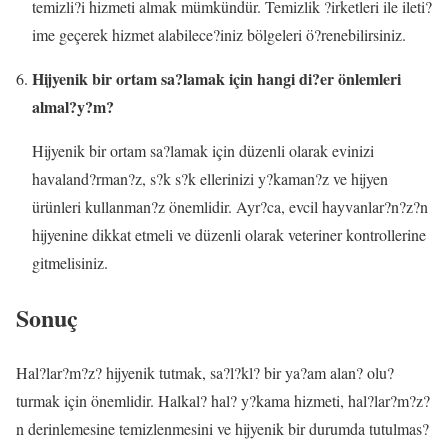
temizli?i hizmeti almak mümkündür. Temizlik ?irketleri ile ileti?
ime geçerek hizmet alabilece?iniz bölgeleri ö?renebilirsiniz.
Hijyenik bir ortam sa?lamak için hangi di?er önlemleri
almal?y?m?
Hijyenik bir ortam sa?lamak için düzenli olarak evinizi
havaland?rman?z, s?k s?k ellerinizi y?kaman?z ve hijyen
ürünleri kullanman?z önemlidir. Ayr?ca, evcil hayvanlar?n?z?n
hijyenine dikkat etmeli ve düzenli olarak veteriner kontrollerine
gitmelisiniz.
Sonuç
Hal?lar?m?z? hijyenik tutmak, sa?l?kl? bir ya?am alan? olu?
turmak için önemlidir. Halkal? hal? y?kama hizmeti, hal?lar?m?z?
n derinlemesine temizlenmesini ve hijyenik bir durumda tutulmas?