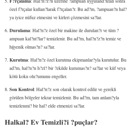
F?rçalama
: Hal?n?z?n üzerine ?ampuan uyguland?ktan sonra
özel f?rçalar kullan?larak f?rçalan?r. Bu ad?m, ?ampuan?n hal?
ya iyice nüfuz etmesini ve kirleri çözmesini sa?lar.
Durulama
: Hal?n?z özel bir makine ile durulan?r ve tüm ?
ampuan kal?nt?lar? temizlenir. Bu ad?m, hal?n?z?n temiz ve
hijyenik olmas?n? sa?lar.
Kurutma
: Hal?n?z özel kurutma ekipmanlar?yla kurutulur. Bu
ad?m, hal?n?n h?zl? bir ?ekilde kurumas?n? sa?lar ve küf veya
kötü koku olu?umunu engeller.
Son Kontrol
: Hal?n?z son olarak kontrol edilir ve gerekli
görülen bölgeler tekrar temizlenir. Bu ad?m, tam anlam?yla
temizlenmi? bir hal? elde etmenizi sa?lar.
Halkal? Ev Temizli?i ?puçlar?