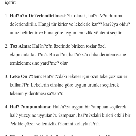
içerir:
Hal?n?n De?erlendirilmesi
: ?lk olarak, hal?n?z?n durumu
de?erlendirilir. Hangi tür kirler ve lekelerle kar?? kar??ya oldu?
unuz belirlenir ve buna göre uygun temizlik yöntemi seçilir.
Toz Alma
: Hal?n?z?n üzerinde biriken tozlar özel
ekipmanlarla al?n?r. Bu ad?m, hal?n?z?n daha derinlemesine
temizlenmesine yard?mc? olur.
Leke Ön ??lem
: Hal?n?zdaki lekeler için özel leke çözücüler
kullan?l?r. Lekelerin cinsine göre uygun ürünler seçilerek
lekenin giderilmesi sa?lan?r.
Hal? ?ampuanlama
: Hal?n?za uygun bir ?ampuan seçilerek
hal? yüzeyine uygulan?r. ?ampuan, hal?n?zdaki kirleri etkili bir
?ekilde çözer ve temizlik i?lemini kolayla?t?r?r.