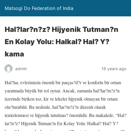
Matsogi Do Federation of India
Hal?lar?n?z? Hijyenik Tutman?n
En Kolay Yolu: Halkal? Hal? Y?
kama
admin
16 years ago
Hal?lar, evlerimizin önemli bir parças?d?r ve konforlu bir ortam
yaratmada büyük bir rol oynar. Ancak, zamanla hal?lar?m?z?n
üzerinde biriken toz, kir ve lekeler hijyenik olmayan bir ortam
olu?turabilir. Bu nedenle, hal?lar?m?z?n düzenli olarak
temizlenmesi ve hijyenik tutulmas? önemlidir. Bu makalede, “Hal?
lar?n?z? Hijyenik Tutman?n En Kolay Yolu: Halkal? Hal? Y?