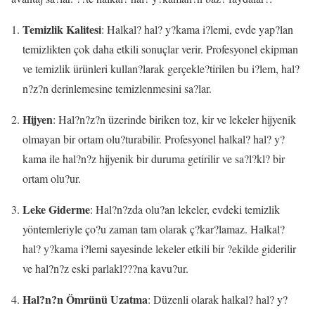
Temizlik Kalitesi
: Halkal? hal? y?kama i?lemi, evde yap?lan
temizlikten çok daha etkili sonuçlar verir. Profesyonel ekipman
ve temizlik ürünleri kullan?larak gerçekle?tirilen bu i?lem, hal?
n?z?n derinlemesine temizlenmesini sa?lar.
Hijyen
: Hal?n?z?n üzerinde biriken toz, kir ve lekeler hijyenik
olmayan bir ortam olu?turabilir. Profesyonel halkal? hal? y?
kama ile hal?n?z hijyenik bir duruma getirilir ve sa?l?kl? bir
ortam olu?ur.
Leke Giderme
: Hal?n?zda olu?an lekeler, evdeki temizlik
yöntemleriyle ço?u zaman tam olarak ç?kar?lamaz. Halkal?
hal? y?kama i?lemi sayesinde lekeler etkili bir ?ekilde giderilir
ve hal?n?z eski parlakl???na kavu?ur.
Hal?n?n Ömrünü Uzatma
: Düzenli olarak halkal? hal? y?