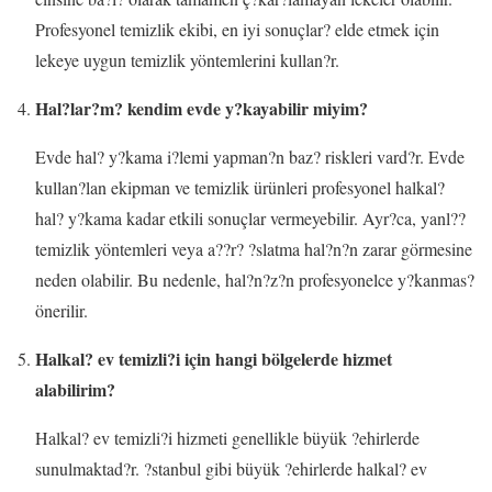
Profesyonel temizlik ekibi, en iyi sonuçlar? elde etmek için
lekeye uygun temizlik yöntemlerini kullan?r.
Hal?lar?m? kendim evde y?kayabilir miyim?
Evde hal? y?kama i?lemi yapman?n baz? riskleri vard?r. Evde
kullan?lan ekipman ve temizlik ürünleri profesyonel halkal?
hal? y?kama kadar etkili sonuçlar vermeyebilir. Ayr?ca, yanl??
temizlik yöntemleri veya a??r? ?slatma hal?n?n zarar görmesine
neden olabilir. Bu nedenle, hal?n?z?n profesyonelce y?kanmas?
önerilir.
Halkal? ev temizli?i için hangi bölgelerde hizmet
alabilirim?
Halkal? ev temizli?i hizmeti genellikle büyük ?ehirlerde
sunulmaktad?r. ?stanbul gibi büyük ?ehirlerde halkal? ev