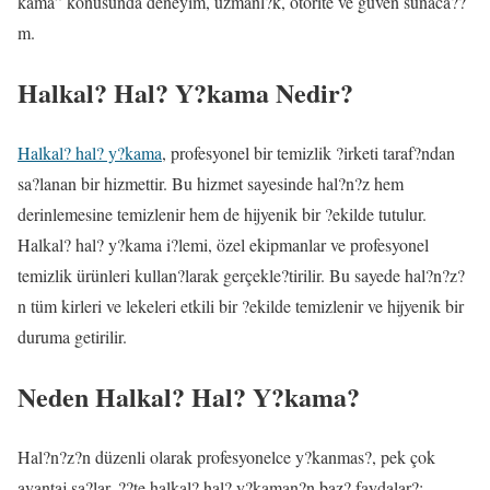
kama” konusunda deneyim, uzmanl?k, otorite ve güven sunaca??
m.
Halkal? Hal? Y?kama Nedir?
Halkal? hal? y?kama
, profesyonel bir temizlik ?irketi taraf?ndan
sa?lanan bir hizmettir. Bu hizmet sayesinde hal?n?z hem
derinlemesine temizlenir hem de hijyenik bir ?ekilde tutulur.
Halkal? hal? y?kama i?lemi, özel ekipmanlar ve profesyonel
temizlik ürünleri kullan?larak gerçekle?tirilir. Bu sayede hal?n?z?
n tüm kirleri ve lekeleri etkili bir ?ekilde temizlenir ve hijyenik bir
duruma getirilir.
Neden Halkal? Hal? Y?kama?
Hal?n?z?n düzenli olarak profesyonelce y?kanmas?, pek çok
avantaj sa?lar. ??te halkal? hal? y?kaman?n baz? faydalar?: