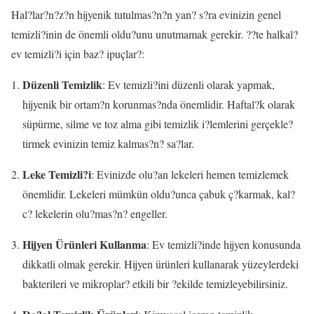
Hal?lar?n?z?n hijyenik tutulmas?n?n yan? s?ra evinizin genel
temizli?inin de önemli oldu?unu unutmamak gerekir. ??te halkal?
ev temizli?i için baz? ipuçlar?:
Düzenli Temizlik
: Ev temizli?ini düzenli olarak yapmak,
hijyenik bir ortam?n korunmas?nda önemlidir. Haftal?k olarak
süpürme, silme ve toz alma gibi temizlik i?lemlerini gerçekle?
tirmek evinizin temiz kalmas?n? sa?lar.
Leke Temizli?i
: Evinizde olu?an lekeleri hemen temizlemek
önemlidir. Lekeleri mümkün oldu?unca çabuk ç?karmak, kal?
c? lekelerin olu?mas?n? engeller.
Hijyen Ürünleri Kullanma
: Ev temizli?inde hijyen konusunda
dikkatli olmak gerekir. Hijyen ürünleri kullanarak yüzeylerdeki
bakterileri ve mikroplar? etkili bir ?ekilde temizleyebilirsiniz.