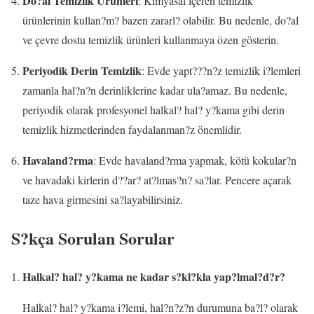
Do?al Temizlik Ürünleri
: Kimyasal içeren temizlik
ürünlerinin kullan?m? bazen zararl? olabilir. Bu nedenle, do?al
ve çevre dostu temizlik ürünleri kullanmaya özen gösterin.
Periyodik Derin Temizlik
: Evde yapt???n?z temizlik i?lemleri
zamanla hal?n?n derinliklerine kadar ula?amaz. Bu nedenle,
periyodik olarak profesyonel halkal? hal? y?kama gibi derin
temizlik hizmetlerinden faydalanman?z önemlidir.
Havaland?rma
: Evde havaland?rma yapmak, kötü kokular?n
ve havadaki kirlerin d??ar? at?lmas?n? sa?lar. Pencere açarak
taze hava girmesini sa?layabilirsiniz.
S?kça Sorulan Sorular
Halkal? hal? y?kama ne kadar s?kl?kla yap?lmal?d?r?
Halkal? hal? y?kama i?lemi, hal?n?z?n durumuna ba?l? olarak