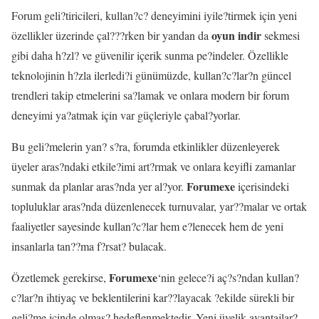
Forum geli?tiricileri, kullan?c? deneyimini iyile?tirmek için yeni
oyun indir
özellikler üzerinde çal???rken bir yandan da
sekmesi
gibi daha h?zl? ve güvenilir içerik sunma pe?indeler. Özellikle
teknolojinin h?zla ilerledi?i günümüzde, kullan?c?lar?n güncel
trendleri takip etmelerini sa?lamak ve onlara modern bir forum
deneyimi ya?atmak için var güçleriyle çabal?yorlar.
Bu geli?melerin yan? s?ra, forumda etkinlikler düzenleyerek
üyeler aras?ndaki etkile?imi art?rmak ve onlara keyifli zamanlar
Forumexe
sunmak da planlar aras?nda yer al?yor.
içerisindeki
topluluklar aras?nda düzenlenecek turnuvalar, yar??malar ve ortak
faaliyetler sayesinde kullan?c?lar hem e?lenecek hem de yeni
insanlarla tan??ma f?rsat? bulacak.
Forumexe
Özetlemek gerekirse,
‘nin gelece?i aç?s?ndan kullan?
c?lar?n ihtiyaç ve beklentilerini kar??layacak ?ekilde sürekli bir
geli?me içinde olmas? hedeflenmektedir. Yeni üyelik avantajlar?,