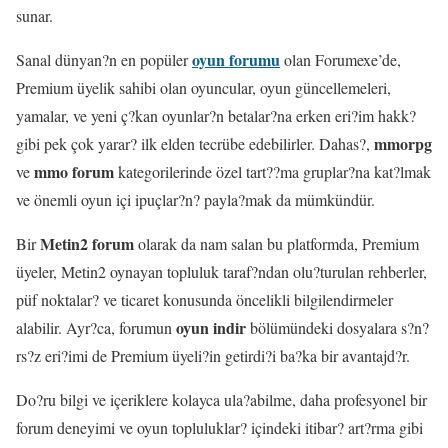
sunar.
oyun forumu
Sanal dünyan?n en popüler
olan Forumexe’de,
Premium üyelik sahibi olan oyuncular, oyun güncellemeleri,
yamalar, ve yeni ç?kan oyunlar?n betalar?na erken eri?im hakk?
mmorpg
gibi pek çok yarar? ilk elden tecrübe edebilirler. Dahas?,
mmo forum
ve
kategorilerinde özel tart??ma gruplar?na kat?lmak
ve önemli oyun içi ipuçlar?n? payla?mak da mümkündür.
Metin2 forum
Bir
olarak da nam salan bu platformda, Premium
üyeler, Metin2 oynayan topluluk taraf?ndan olu?turulan rehberler,
püf noktalar? ve ticaret konusunda öncelikli bilgilendirmeler
oyun indir
alabilir. Ayr?ca, forumun
bölümündeki dosyalara s?n?
rs?z eri?imi de Premium üyeli?in getirdi?i ba?ka bir avantajd?r.
Do?ru bilgi ve içeriklere kolayca ula?abilme, daha profesyonel bir
forum deneyimi ve oyun topluluklar? içindeki itibar? art?rma gibi