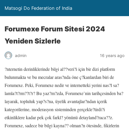
Matsogi Do Federation of India
Forumexe Forum Sitesi 2024
Yeniden Sizlerle
admin
16 years ago
?nternetin derinliklerinde bilgi al??veri?i için bir dizi platform
bulunmakta ve bu mecralar aras?nda öne ç?kanlardan biri de
Forumexe. Peki, Forumexe nedir ve internetteki yerini nas?l sa?
lamla?t?rm??t?r? Bu yaz?m?zda, Forumexe’nin tarihçesinden ba?
layarak, topluluk yap?s?na, üyelik avantajlar?ndan içerik
kategorilerine, moderasyon sisteminden gerçekle?tirdi?i
etkinliklere kadar pek çok farkl? yönünü detayland?raca??z.
Forumexe, sadece bir bilgi kayna?? olman?n ötesinde, fikirlerin