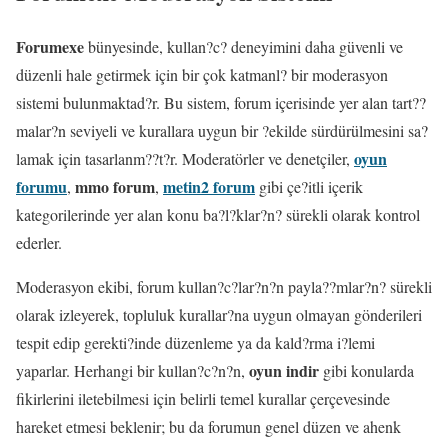
Forumexe
bünyesinde, kullan?c? deneyimini daha güvenli ve
düzenli hale getirmek için bir çok katmanl? bir moderasyon
sistemi bulunmaktad?r. Bu sistem, forum içerisinde yer alan tart??
malar?n seviyeli ve kurallara uygun bir ?ekilde sürdürülmesini sa?
oyun
lamak için tasarlanm??t?r. Moderatörler ve denetçiler,
forumu
mmo forum
metin2 forum
,
,
gibi çe?itli içerik
kategorilerinde yer alan konu ba?l?klar?n? sürekli olarak kontrol
ederler.
Moderasyon ekibi, forum kullan?c?lar?n?n payla??mlar?n? sürekli
olarak izleyerek, topluluk kurallar?na uygun olmayan gönderileri
tespit edip gerekti?inde düzenleme ya da kald?rma i?lemi
oyun indir
yaparlar. Herhangi bir kullan?c?n?n,
gibi konularda
fikirlerini iletebilmesi için belirli temel kurallar çerçevesinde
hareket etmesi beklenir; bu da forumun genel düzen ve ahenk