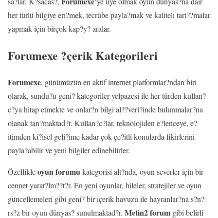
Forumexe
sa?lar. K?sacas?,
‘ye üye olmak oyun dünyas?na dair
her türlü bilgiye eri?mek, tecrübe payla?mak ve kaliteli tart??malar
yapmak için birçok kap?y? aralar.
Forumexe ?çerik Kategorileri
Forumexe
, günümüzün en aktif internet platformlar?ndan biri
olarak, sundu?u geni? kategoriler yelpazesi ile her türden kullan?
c?ya hitap etmekte ve onlar?n bilgi al??veri?inde bulunmalar?na
olanak tan?maktad?r. Kullan?c?lar, teknolojiden e?lenceye, e?
itimden ki?isel geli?ime kadar çok çe?itli konularda fikirlerini
payla?abilir ve yeni bilgiler edinebilirler.
oyun forumu
Özellikle
kategorisi alt?nda, oyun severler için bir
cennet yarat?lm??t?r. En yeni oyunlar, hileler, stratejiler ve oyun
güncellemeleri gibi geni? bir içerik havuzu ile hayranlar?na s?n?
Metin2 forum
rs?z bir oyun dünyas? sunulmaktad?r.
gibi belirli