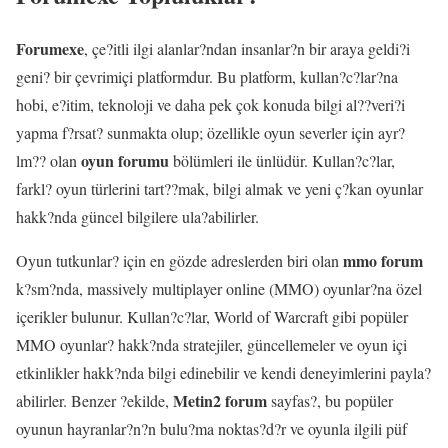
Forumexe
, çe?itli ilgi alanlar?ndan insanlar?n bir araya geldi?i
geni? bir çevrimiçi platformdur. Bu platform, kullan?c?lar?na
hobi, e?itim, teknoloji ve daha pek çok konuda bilgi al??veri?i
yapma f?rsat? sunmakta olup; özellikle oyun severler için ayr?
oyun forumu
lm?? olan
bölümleri ile ünlüdür. Kullan?c?lar,
farkl? oyun türlerini tart??mak, bilgi almak ve yeni ç?kan oyunlar
hakk?nda güncel bilgilere ula?abilirler.
mmo forum
Oyun tutkunlar? için en gözde adreslerden biri olan
k?sm?nda, massively multiplayer online (MMO) oyunlar?na özel
içerikler bulunur. Kullan?c?lar, World of Warcraft gibi popüler
MMO oyunlar? hakk?nda stratejiler, güncellemeler ve oyun içi
etkinlikler hakk?nda bilgi edinebilir ve kendi deneyimlerini payla?
Metin2 forum
abilirler. Benzer ?ekilde,
sayfas?, bu popüler
oyunun hayranlar?n?n bulu?ma noktas?d?r ve oyunla ilgili püf