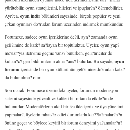
yürütebilir, oyun stratejilerini, hileleri ve ipuçlar?n? ö?renebilirler.
oyun indir
Ayr?ca,
bölümleri sayesinde, birçok popüler ve yeni
ç?kan oyunlar? do?rudan forum üzerinden indirmek mümkündür.
Forumexe, sadece oyun içeriklerine de?il, ayn? zamanda oyun
geli?imine de katk? sa?layan bir topluluktur. Üyeler, oyun yap?
mc?lar?yla ileti?ime geçme ?ans? bulurken, geli?tiriciler de
oyun
kullan?c? geri bildirimlerini alma ?ans? bulurlar. Bu sayede,
forumu
içerisinde bir oyun kültürünün geli?imine do?rudan katk?
da bulunulmu? olur.
Son olarak, Forumexe üzerindeki üyeler, forumun moderasyon
sistemi sayesinde güvenli ve kaliteli bir ortamda etkile?imde
bulunurlar. Moderatörlerin aktif bir ?ekilde içerik ve üye yönetimi
yapmalar?, üyelerin rahats?z edici durumlarla kar??la?malar?n?n
önüne geçer ve böylece keyifli bir forum deneyimi ya?amalar?n?