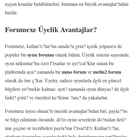
uygun konular bulabilmeleri, forumun en büyük avantajlar?ndan
biridir.
Forumexe Üyelik Avantajlar?
Forumexe, kullan?c?lar?na sundu?u geni? içerik yelpazesi ile
oyun forumu
popüler bir
olarak bilinir. Üyelik sistemi sayesinde,
oyun tutkunlar?na özel f?rsatlar ve ayr?cal?klar sunan bu
mmo forum
metin2 forum
platformda ayn? zamanda bir
ve
olarak da öne ç?kar. Üyeler, sadece oyunlarla ilgili en güncel
bilgilere eri?mekle kalmaz, ayn? zamanda oyun dünyas? ile ilgili
farkl? görü? ve önerileri ke?fetme ?ans? da yakalarlar.
Forumexe üyesi olman?n önemli avantajlar?ndan biri, payla??m
ve bilgi edinimin ötesinde, di?er oyun severlerle do?rudan ileti?
ime geçme ve tecrübeleri payla?ma f?rsat?d?r. Kullan?c?lar,
platform üzerinden oyunlar hakk?nda derinlemesine tart??malar