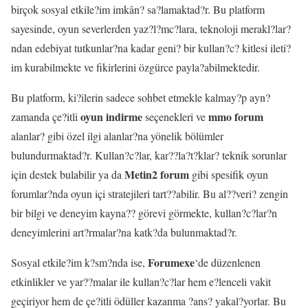
birçok sosyal etkile?im imkân? sa?lamaktad?r. Bu platform
sayesinde, oyun severlerden yaz?l?mc?lara, teknoloji merakl?lar?
ndan edebiyat tutkunlar?na kadar geni? bir kullan?c? kitlesi ileti?
im kurabilmekte ve fikirlerini özgürce payla?abilmektedir.
Bu platform, ki?ilerin sadece sohbet etmekle kalmay?p ayn?
oyun indirme
mmo forum
zamanda çe?itli
seçenekleri ve
alanlar? gibi özel ilgi alanlar?na yönelik bölümler
bulundurmaktad?r. Kullan?c?lar, kar??la?t?klar? teknik sorunlar
Metin2 forum
için destek bulabilir ya da
gibi spesifik oyun
forumlar?nda oyun içi stratejileri tart??abilir. Bu al??veri? zengin
bir bilgi ve deneyim kayna?? görevi görmekte, kullan?c?lar?n
deneyimlerini art?rmalar?na katk?da bulunmaktad?r.
Forumexe
Sosyal etkile?im k?sm?nda ise,
‘de düzenlenen
etkinlikler ve yar??malar ile kullan?c?lar hem e?lenceli vakit
geçiriyor hem de çe?itli ödüller kazanma ?ans? yakal?yorlar. Bu