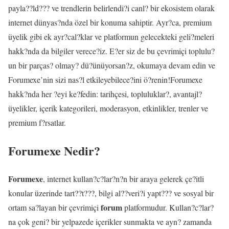
payla??ld??? ve trendlerin belirlendi?i canl? bir ekosistem olarak
internet dünyas?nda özel bir konuma sahiptir. Ayr?ca, premium
üyelik gibi ek ayr?cal?klar ve platformun gelecekteki geli?meleri
hakk?nda da bilgiler verece?iz. E?er siz de bu çevrimiçi toplulu?
un bir parças? olmay? dü?ünüyorsan?z, okumaya devam edin ve
Forumexe’nin sizi nas?l etkileyebilece?ini ö?renin!Forumexe
hakk?nda her ?eyi ke?fedin: tarihçesi, topluluklar?, avantajl?
üyelikler, içerik kategorileri, moderasyon, etkinlikler, trenler ve
premium f?rsatlar.
Forumexe Nedir?
Forumexe
, internet kullan?c?lar?n?n bir araya gelerek çe?itli
konular üzerinde tart??t???, bilgi al??veri?i yapt??? ve sosyal bir
forum
ortam sa?layan bir çevrimiçi
platformudur. Kullan?c?lar?
na çok geni? bir yelpazede içerikler sunmakta ve ayn? zamanda