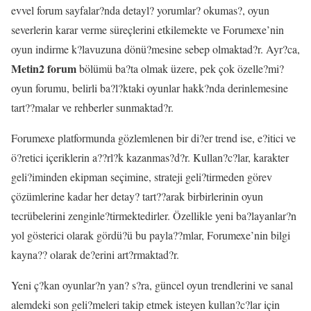
evvel forum sayfalar?nda detayl? yorumlar? okumas?, oyun
severlerin karar verme süreçlerini etkilemekte ve Forumexe’nin
oyun indirme k?lavuzuna dönü?mesine sebep olmaktad?r. Ayr?ca,
Metin2 forum
bölümü ba?ta olmak üzere, pek çok özelle?mi?
oyun forumu, belirli ba?l?ktaki oyunlar hakk?nda derinlemesine
tart??malar ve rehberler sunmaktad?r.
Forumexe platformunda gözlemlenen bir di?er trend ise, e?itici ve
ö?retici içeriklerin a??rl?k kazanmas?d?r. Kullan?c?lar, karakter
geli?iminden ekipman seçimine, strateji geli?tirmeden görev
çözümlerine kadar her detay? tart??arak birbirlerinin oyun
tecrübelerini zenginle?tirmektedirler. Özellikle yeni ba?layanlar?n
yol gösterici olarak gördü?ü bu payla??mlar, Forumexe’nin bilgi
kayna?? olarak de?erini art?rmaktad?r.
Yeni ç?kan oyunlar?n yan? s?ra, güncel oyun trendlerini ve sanal
alemdeki son geli?meleri takip etmek isteyen kullan?c?lar için