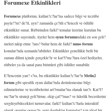
Forumexe Etkinlikleri
Forumexe
platformu, kullan?c?lar?na sadece bilgi ve tecrübe
payla??m? de?il, ayn? zamanda çe?itli e?lenceli ve ödüllü
etkinlikler sunar. Birbirinden farkl? temalar üzerine kurulan bu
oyun forumu
etkinlikler sayesinde, üyeler hem
ndaki en son geli?
mmo forum
meleri takip etme ?ans? bulur hem de farkl?
konular?nda uzmanla?abilirler. Etkinlikler genellikle belli bir
zaman dilimi içinde gerçekle?ir ve kat?l?mc?lara özel hediyeler,
rütbeler ya da sanal para birimleri gibi ödüller sunabilir.
Metin2
E?lencenin yan? s?ra, bu etkinlikler kullan?c?lar?n
forum
gibi spesifik oyun dallar?nda derinlemesine bilgi
edinmelerine ve tecrübelerini art?rmalar?na olanak tan?r. Kat?l?
mc?lar?n strateji geli?tirme, ekip çal??mas? ve liderlik becerilerini
sergileyebilecekleri turnuvalar, farkl? kullan?c?larla interaktif
olarak oyunlar oynay?p, yeni dostluklar kurmalar? için ideal bir