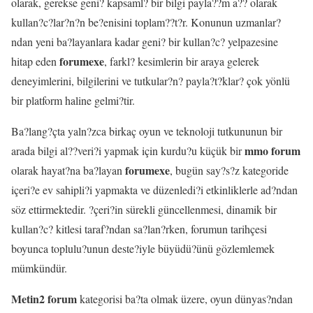
olarak, gerekse geni? kapsaml? bir bilgi payla??m a?? olarak
kullan?c?lar?n?n be?enisini toplam??t?r. Konunun uzmanlar?
ndan yeni ba?layanlara kadar geni? bir kullan?c? yelpazesine
forumexe
hitap eden
, farkl? kesimlerin bir araya gelerek
deneyimlerini, bilgilerini ve tutkular?n? payla?t?klar? çok yönlü
bir platform haline gelmi?tir.
Ba?lang?çta yaln?zca birkaç oyun ve teknoloji tutkununun bir
mmo forum
arada bilgi al??veri?i yapmak için kurdu?u küçük bir
forumexe
olarak hayat?na ba?layan
, bugün say?s?z kategoride
içeri?e ev sahipli?i yapmakta ve düzenledi?i etkinliklerle ad?ndan
söz ettirmektedir. ?çeri?in sürekli güncellenmesi, dinamik bir
kullan?c? kitlesi taraf?ndan sa?lan?rken, forumun tarihçesi
boyunca toplulu?unun deste?iyle büyüdü?ünü gözlemlemek
mümkündür.
Metin2 forum
kategorisi ba?ta olmak üzere, oyun dünyas?ndan