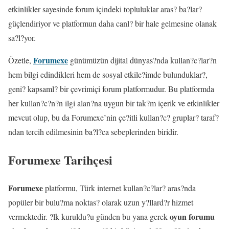
etkinlikler sayesinde forum içindeki topluluklar aras? ba?lar?
güçlendiriyor ve platformun daha canl? bir hale gelmesine olanak
sa?l?yor.
Forumexe
Özetle,
günümüzün dijital dünyas?nda kullan?c?lar?n
hem bilgi edindikleri hem de sosyal etkile?imde bulunduklar?,
geni? kapsaml? bir çevrimiçi forum platformudur. Bu platformda
her kullan?c?n?n ilgi alan?na uygun bir tak?m içerik ve etkinlikler
mevcut olup, bu da Forumexe’nin çe?itli kullan?c? gruplar? taraf?
ndan tercih edilmesinin ba?l?ca sebeplerinden biridir.
Forumexe Tarihçesi
Forumexe
platformu, Türk internet kullan?c?lar? aras?nda
popüler bir bulu?ma noktas? olarak uzun y?llard?r hizmet
oyun forumu
vermektedir. ?lk kuruldu?u günden bu yana gerek