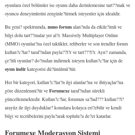
oyunlara özel bölümler ise oyunu daha derinlemesine tart??mak ve
oyuncu deneyimlerini zenginle?tirmek isteyenler için idealdir.
mmo forum
Bu geni? spektrumda,
alan?nda da etkile?imli ve
bilgi dolu tart??malar yer al?r. Massively Multiplayer Online
(MMO) oyunlar?na özel taktikler, rehberler ve son trendler forum
kullan?c?lar? taraf?ndan payla??l?r ve tart???l?r. Ayn? zamanda,
çe?itli oyunlar? do?rudan indirmek isteyen kullan?c?lar için de
oyun indir
kategorisi dü?ünülmü?tür.
Her bir kategori, kullan?c?lar?n ilgi alanlar?na ve ihtiyaçlar?na
Forumexe
göre düzenlenmi?tir ve
taraf?ndan sürekli
güncellenmektedir. Kullan?c?lar, forumun sa?lad??? kullan??l?
arayüz ile ilgi duyduklar? konulara kolayca eri?ebilir ve kendi
bilgi ve tecrübelerini payla?arak toplulu?a de?er katarlar.
Forumexe Moderasyon Sistemi