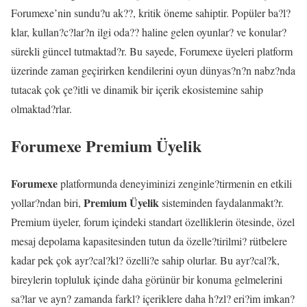
Forumexe’nin sundu?u ak??, kritik öneme sahiptir. Popüler ba?l?
klar, kullan?c?lar?n ilgi oda?? haline gelen oyunlar? ve konular?
sürekli güncel tutmaktad?r. Bu sayede, Forumexe üyeleri platform
üzerinde zaman geçirirken kendilerini oyun dünyas?n?n nabz?nda
tutacak çok çe?itli ve dinamik bir içerik ekosistemine sahip
olmaktad?rlar.
Forumexe Premium Üyelik
Forumexe
platformunda deneyiminizi zenginle?tirmenin en etkili
Premium Üyelik
yollar?ndan biri,
sisteminden faydalanmakt?r.
Premium üyeler, forum içindeki standart özelliklerin ötesinde, özel
mesaj depolama kapasitesinden tutun da özelle?tirilmi? rütbelere
kadar pek çok ayr?cal?kl? özelli?e sahip olurlar. Bu ayr?cal?k,
bireylerin topluluk içinde daha görünür bir konuma gelmelerini
sa?lar ve ayn? zamanda farkl? içeriklere daha h?zl? eri?im imkan?