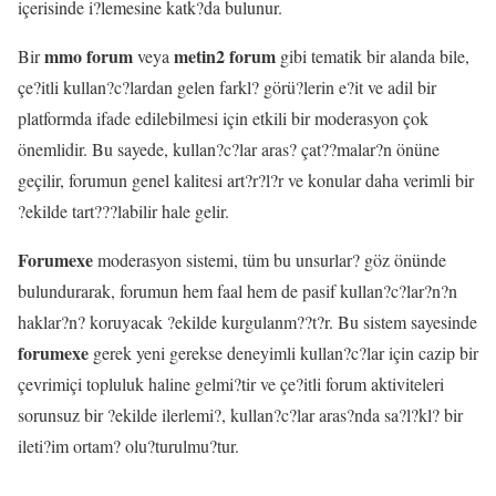
içerisinde i?lemesine katk?da bulunur.
mmo forum
metin2 forum
Bir
veya
gibi tematik bir alanda bile,
çe?itli kullan?c?lardan gelen farkl? görü?lerin e?it ve adil bir
platformda ifade edilebilmesi için etkili bir moderasyon çok
önemlidir. Bu sayede, kullan?c?lar aras? çat??malar?n önüne
geçilir, forumun genel kalitesi art?r?l?r ve konular daha verimli bir
?ekilde tart???labilir hale gelir.
Forumexe
moderasyon sistemi, tüm bu unsurlar? göz önünde
bulundurarak, forumun hem faal hem de pasif kullan?c?lar?n?n
haklar?n? koruyacak ?ekilde kurgulanm??t?r. Bu sistem sayesinde
forumexe
gerek yeni gerekse deneyimli kullan?c?lar için cazip bir
çevrimiçi topluluk haline gelmi?tir ve çe?itli forum aktiviteleri
sorunsuz bir ?ekilde ilerlemi?, kullan?c?lar aras?nda sa?l?kl? bir
ileti?im ortam? olu?turulmu?tur.