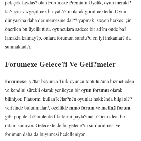
pek çok faydas? olan Forumexe Premium Üyelik, oyun merakl?
lar? için vazgeçilmez bir yat?r?m olarak görülmektedir. Oyun
dünyas?na daha derinlemesine dal?? yapmak isteyen herkes için
önerilen bu üyelik türü, oyunculara sadece bir ad?m önde ba?
lamakla kalmay?p, onlara forumun sundu?u en iyi imkanlar? da
sunmaktad?r.
Forumexe Gelece?i Ve Geli?meler
Forumexe
, y?llar boyunca Türk oyuncu toplulu?una hizmet eden
oyun forumu
ve kendini sürekli olarak yenileyen bir
olarak
biliniyor. Platform, kullan?c?lar?n?n oyunlar hakk?nda bilgi al??
mmo forum
metin2 forum
veri?inde bulunmalar?, özellikle
ve
gibi popüler bölümlerde fikirlerini payla?malar? için ideal bir
ortam sunuyor. Gelecekte de bu gelene?in sürdürülmesi ve
forumun daha da büyümesi hedefleniyor.