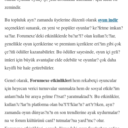
zemindir.
oyun indir
Bu topluluk ayn? zamanda üyelerine düzenli olarak
seçenekleri sunarak, en yeni ve popüler oyunlar? ke?fetme imkan?
sa?lar. Forumexe’deki etkinliklerde ba?ar?l? olan kullan?c?lar,
genellikle oyun içeriklerine ve premium içeriklere eri?im gibi çok
çe?itli ödüller kazanabilirler. Bu ödüller sayesinde, oyun içi geli?
imleri için büyük avantajlar elde edebilir ve oyunlar? çok daha
keyifli bir hale getirebilirler.
Forumexe etkinlikleri
Genel olarak,
hem rekabetçi oyuncular
için heyecan verici turnuvalar sunmakta hem de sosyal etkile?im
anlam?nda bir araya gelme f?rsat? yaratmaktad?r. Bu etkinlikler,
kullan?c?lar?n platforma olan ba?l?l?klar?n? art?r?rken, ayn?
zamanda oyun dünyas?n?n en son trendlerine ayak uydurmalar?
na ve forum kültürünü canl? tutmalar?na yard?mc? olur.