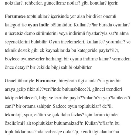
noktalar?, rehberler, güncelleme notlar? gibi konular? içerir.
Forumexe
topluluklar? içerisinde yer alan bir di?er önemli
oyun indir
kategori ise
bölümüdür. Kullan?c?lar burada oyunlar?
n ücretsiz demo sürümlerini veya indirimli fiyatlar?yla sat?n alma
seçeneklerini bulabilir. Oyun incelemeleri, kullan?c? yorumlar? ve
teknik destek gibi ek kaynaklar da bu kategoride payla??l?r,
böylece oyunseverler herhangi bir oyunu indirme karar? vermeden
önce detayl? bir ?ekilde bilgi sahibi olabilirler.
Forumexe
Genel itibariyle
, bireylerin ilgi alanlar?na göre bir
araya gelip fikir al??veri?inde bulunabilece?i, güncel trendleri
takip edebilece?i, bilgi ve tecrübe payla??mlar?n?n yap?labilece?i
canl? bir ortama sahiptir. Sadece oyun topluluklar? de?il;
teknoloji, spor, e?itim ve çok daha fazlas? için forum içinde
özelle?mi? alt topluluklar bulunmaktad?r. Kullan?c?lar?n bu
topluluklar aras?nda serbestçe dola??p, kendi ilgi alanlar?na