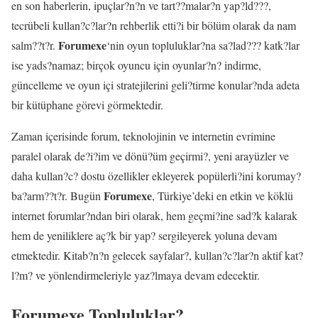
en son haberlerin, ipuçlar?n?n ve tart??malar?n yap?ld???,
tecrübeli kullan?c?lar?n rehberlik etti?i bir bölüm olarak da nam
Forumexe
salm??t?r.
‘nin oyun topluluklar?na sa?lad??? katk?lar
ise yads?namaz; birçok oyuncu için oyunlar?n? indirme,
güncelleme ve oyun içi stratejilerini geli?tirme konular?nda adeta
bir kütüphane görevi görmektedir.
Zaman içerisinde forum, teknolojinin ve internetin evrimine
paralel olarak de?i?im ve dönü?üm geçirmi?, yeni arayüzler ve
daha kullan?c? dostu özellikler ekleyerek popülerli?ini korumay?
Forumexe
ba?arm??t?r. Bugün
, Türkiye’deki en etkin ve köklü
internet forumlar?ndan biri olarak, hem geçmi?ine sad?k kalarak
hem de yeniliklere aç?k bir yap? sergileyerek yoluna devam
etmektedir. Kitab?n?n gelecek sayfalar?, kullan?c?lar?n aktif kat?
l?m? ve yönlendirmeleriyle yaz?lmaya devam edecektir.
Forumexe Topluluklar?