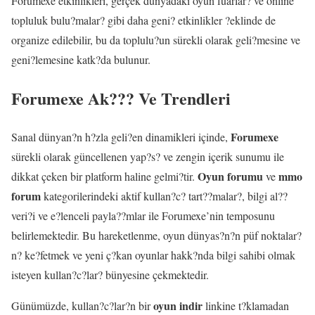
Forumexe etkinlikleri, gerçek dünyadaki oyun fuarlar? ve online
topluluk bulu?malar? gibi daha geni? etkinlikler ?eklinde de
organize edilebilir, bu da toplulu?un sürekli olarak geli?mesine ve
geni?lemesine katk?da bulunur.
Forumexe Ak??? Ve Trendleri
Forumexe
Sanal dünyan?n h?zla geli?en dinamikleri içinde,
sürekli olarak güncellenen yap?s? ve zengin içerik sunumu ile
Oyun forumu
mmo
dikkat çeken bir platform haline gelmi?tir.
ve
forum
kategorilerindeki aktif kullan?c? tart??malar?, bilgi al??
veri?i ve e?lenceli payla??mlar ile Forumexe’nin temposunu
belirlemektedir. Bu hareketlenme, oyun dünyas?n?n püf noktalar?
n? ke?fetmek ve yeni ç?kan oyunlar hakk?nda bilgi sahibi olmak
isteyen kullan?c?lar? bünyesine çekmektedir.
oyun indir
Günümüzde, kullan?c?lar?n bir
linkine t?klamadan