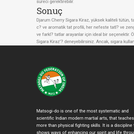
süreci gerektirebilir.
Sonuç
Djarum Cherry Sigara Kiraz, yüksek kaliteli tütün, 
c? ve aromatik tat profili, her nefeste tatl? ve z
ve farkl? tatlar arayanlar için ideal bir seçenekti
Sigara Kiraz’? deneyebilirsiniz. Ancak, sigara kul
Matsogi-do is one of the most systematic and
scientific Indian modern martial arts, that teaches
more than physical fighting skills. It is a discipline
shows ways of enhancing our spirit and life thro