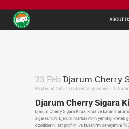
ABOUT U
23 Feb
Djarum Cherry S
Posted at 18:57h
in
Events
by
admin
0 Com
Djarum Cherry Sigara
Ki
Djarum Cherry Sigara Kiraz, kiraz ve karanfil arom
sigaras?d?r. Djarum markas?n?n yenilikçi kretek ge
özelliklerini, tat profilini ve kullan?m deneyimini 7