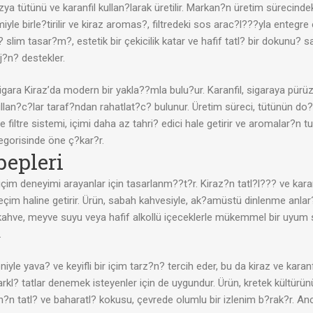
ya tütünü ve karanfil kullan?larak üretilir. Markan?n üretim sürecinde
iyle birle?tirilir ve kiraz aromas?, filtredeki sos arac?l???yla entegre
tl? slim tasar?m?, estetik bir çekicilik katar ve hafif tatl? bir dokun
?n? destekler.
gara Kiraz’da modern bir yakla??mla bulu?ur. Karanfil, sigaraya pürüz
ullan?c?lar taraf?ndan rahatlat?c? bulunur. Üretim süreci, tütünün do
iltre sistemi, içimi daha az tahri? edici hale getirir ve aromalar?n tuta
egorisinde öne ç?kar?r.
bepleri
 içim deneyimi arayanlar için tasarlanm??t?r. Kiraz?n tatl?l??? ve kar
seçim haline getirir. Ürün, sabah kahvesiyle, ak?amüstü dinlenme anlar?
, kahve, meyve suyu veya hafif alkollü içeceklerle mükemmel bir uyum 
.
e yava? ve keyifli bir içim tarz?n? tercih eder, bu da kiraz ve karanf
farkl? tatlar denemek isteyenler için de uygundur. Ürün, kretek kültürünü
n tatl? ve baharatl? kokusu, çevrede olumlu bir izlenim b?rak?r. Ancak