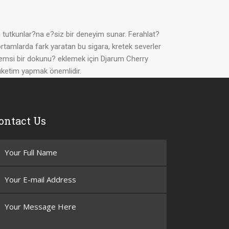
ün tutkunlar?na e?siz bir deneyim sunar. Ferahlat?
ortamlarda fark yaratan bu sigara, kretek severler
eyvemsi bir dokunu? eklemek için Djarum Cherry
tüketim yapmak önemlidir.
ontact Us