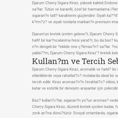
Djarum Cherry Sigara Kiraz, yüksek kaliteli Endonez
sa?lar. Tütün ve karanfil, özel bir harmanlama i?lem
sigaran?n tatl? karakterini güçlendirir. Siyah ka??
k?rm?z? ve siyah tonlarla markan?n premium imaj
Djarum’un kretek üretim gelene?i, Djarum Cherry Si
hafif bir kar?ncalanma hissi yarat?r, bu da baz? k
n?n dengeli bir ?ekilde öne ç?kmas?n? sa?lar. ?nce f
yakla??m, Djarum Cherry Sigara Kiraz’? kretek kat
Kullan?m ve Tercih Se
Djarum Cherry Sigara Kiraz, aromatik ve farkl? bir
etkinliklerde veya rahatlat?c? molalarda ideal bir 
tercih edilir. Kiraz aromas?n?n ferahlat?c? etkisi
katar ve estetik bir deneyim arayanlar için çekicidir
Baz? kullan?c?lar, sigaran?n yo?un aromas? nedeniyl
Cherry Sigara Kiraz, düzenli kretek içicileri kadar, 
zevk an?na dönü?türür. Sosyal ortamlarda, sigaran?