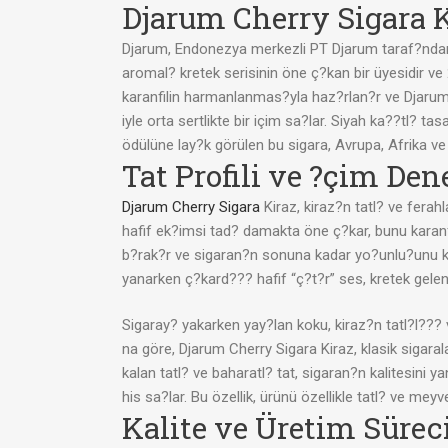
Djarum Cherry Sigara
K
Djarum, Endonezya merkezli PT Djarum taraf?ndan 
aromal? kretek serisinin öne ç?kan bir üyesidir ve 
karanfilin harmanlanmas?yla haz?rlan?r ve Djarum C
iyle orta sertlikte bir içim sa?lar. Siyah ka??tl? 
ödülüne lay?k görülen bu sigara, Avrupa, Afrika ve
Tat Profili ve ?çim De
Djarum Cherry Sigara
Kiraz, kiraz?n tatl? ve ferah
hafif ek?imsi tad? damakta öne ç?kar, bunu karanfi
b?rak?r ve sigaran?n sonuna kadar yo?unlu?unu kor
yanarken ç?kard??? hafif “ç?t?r” ses, kretek gelene?i
Sigaray? yakarken yay?lan koku, kiraz?n tatl?l??? 
na göre, Djarum Cherry Sigara Kiraz, klasik sigaral
kalan tatl? ve baharatl? tat, sigaran?n kalitesin
his sa?lar. Bu özellik, ürünü özellikle tatl? ve meyv
Kalite ve Üretim Sürec