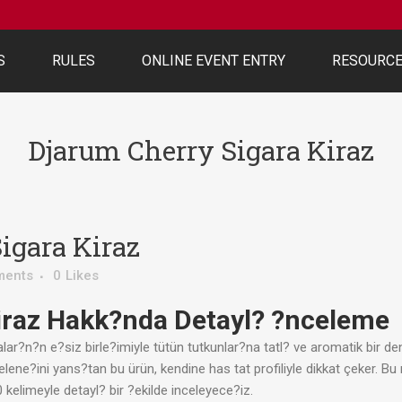
S
RULES
ONLINE EVENT ENTRY
RESOURC
Djarum Cherry Sigara Kiraz
igara Kiraz
ments
0
Likes
raz Hakk?nda Detayl? ?nceleme
alar?n?n e?siz birle?imiyle tütün tutkunlar?na tatl? ve aromatik bir
lene?ini yans?tan bu ürün, kendine has tat profiliyle dikkat çeker. B
00 kelimeyle detayl? bir ?ekilde inceleyece?iz.