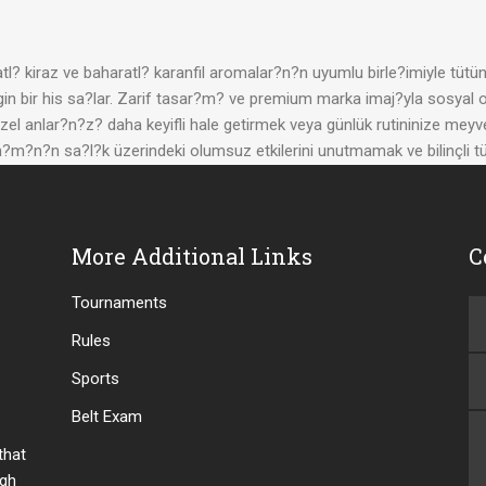
tatl? kiraz ve baharatl? karanfil aromalar?n?n uyumlu birle?imiyle tüt
engin bir his sa?lar. Zarif tasar?m? ve premium marka imaj?yla sosyal 
r. Özel anlar?n?z? daha keyifli hale getirmek veya günlük rutininize m
lan?m?n?n sa?l?k üzerindeki olumsuz etkilerini unutmamak ve bilinçli 
More Additional Links
C
Tournaments
Rules
Sports
Belt Exam
 that
ugh