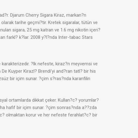
ad?r. Djarum Cherry Sigara Kiraz, markan?n
larak tarihe geçmi?tir. Kretek sigaralar, tütün ve
nulan sigara, 25 mg katran ve 1.6 mg nikotin içeri?
dan farkl? k?lar. 2008 y?l?nda Inter-tabac Stars
e karakterizedir. ?lk nefeste, kiraz?n meyvemsi ve
e Kuyper Kirazl? Brendi’yi and?ran tatl? bir his
süz bir içim sunar. ?çim s?ras?nda karanfilin
osyal ortamlarda dikkat çeker. Kullan?c? yorumlar?
 daha hafif bir içim sunar. ?çim sonras?nda a??zda
?c? olmaktan korur ve her nefeste ferahlat?c? bir