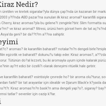
iraz Nedir?
üretilen ve kretek sigaralar?yla dünya çap?nda ün kazanan bir mark
2003 y?l?nda ABD pazar?na sunulan ilk kiraz aromal? karanfilli sigara o
herry, kiraz aromas?yla bu gelene?i zenginle?tirir. Slim formatta su
tasar?m? ve kiraz aromal? filtresi, ürünü hem görsel hem de tat aç?s?n
 Asya’da geni? bir da??t?m a??na sahiptir.
neyimi
lat?c? aromas? ile karanfilin baharatl? notalar?n?n dengeli birle?imiyl
lin egzotik ve baharatl? dokunu?u takip eder. Kiraz aromas?, a??zda D
ur. Tütünün do?al lezzeti, bu iki aromayla uyum içinde kalarak pürüz
nin ay?rt edici bir özelli?i olarak deneyimi ritüelik hale getirir.
ve karanfilin baharatl? esintisiyle çevrede ho? bir aroma olu?turur, s
ardan farkl? bir tat arayanlar için idealdir ve Djarum Black’e k?yasla
i yans?t?r. Kiraz aromas?n?n bask?n ama dengeli yap?s?, sigaray? bay
emsi tatlar? sevenler için cazip k?lar.
i