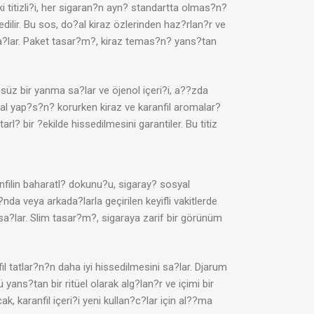
ki titizli?i, her sigaran?n ayn? standartta olmas?n?
 edilir. Bu sos, do?al kiraz özlerinden haz?rlan?r ve
u? sa?lar. Paket tasar?m?, kiraz temas?n? yans?tan
süz bir yanma sa?lar ve öjenol içeri?i, a??zda
?al yap?s?n? korurken kiraz ve karanfil aromalar?
rl? bir ?ekilde hissedilmesini garantiler. Bu titiz
anfilin baharatl? dokunu?u, sigaray? sosyal
nda veya arkada?larla geçirilen keyifli vakitlerde
sa?lar. Slim tasar?m?, sigaraya zarif bir görünüm
il tatlar?n?n daha iyi hissedilmesini sa?lar. Djarum
 yans?tan bir ritüel olarak alg?lan?r ve içimi bir
, karanfil içeri?i yeni kullan?c?lar için al??ma