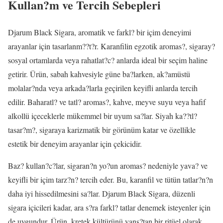
Kullan?m ve Tercih Sebepleri
Djarum Black Sigara, aromatik ve farkl? bir içim deneyimi
arayanlar için tasarlanm??t?r. Karanfilin egzotik aromas?, sigaray?
sosyal ortamlarda veya rahatlat?c? anlarda ideal bir seçim haline
getirir. Ürün, sabah kahvesiyle güne ba?larken, ak?amüstü
molalar?nda veya arkada?larla geçirilen keyifli anlarda tercih
edilir. Baharatl? ve tatl? aromas?, kahve, meyve suyu veya hafif
alkollü içeceklerle mükemmel bir uyum sa?lar. Siyah ka??tl?
tasar?m?, sigaraya karizmatik bir görünüm katar ve özellikle
estetik bir deneyim arayanlar için çekicidir.
Baz? kullan?c?lar, sigaran?n yo?un aromas? nedeniyle yava? ve
keyifli bir içim tarz?n? tercih eder. Bu, karanfil ve tütün tatlar?n?n
daha iyi hissedilmesini sa?lar. Djarum Black Sigara, düzenli
sigara içicileri kadar, ara s?ra farkl? tatlar denemek isteyenler için
de uygundur. Ürün, kretek kültürünü yans?tan bir ritüel olarak