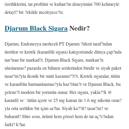
özelliklerini, tat profilini ve kullan?m deneyimini 700 kelimeyle
detayl? bir ?ekilde inceleyece?iz.
Djarum Black Sigara
Nedir?
Djarum, Endonezya merkezli PT Djarum ?irketi taraf?ndan
üretilen ve kretek (karanfilli sigara) kategorisinde dünya çap?nda
tan?nan bir markad?r. Djarum Black Sigara, markan?n
uluslararas? pazarda en bilinen serilerinden biridir ve siyah paket
tasar?m?yla ikonik bir statü kazanm??t?r. Kretek sigaralar, tütün
ve karanfilin harmanlanmas?yla haz?rlan?r ve Djarum Black, bu
gelene?i modern bir yorumla sunar. Her sigara, yakla??k @
karanfil ve ` tütün içerir ve 25 mg katran ile 1.6 mg nikotin oran?
yla orta sertlikte bir içim sa?lar. Siyah ka??tl? tasar?m? ve
baharatl? filtre sosu, ürünü hem görsel hem de tat aç?s?ndan
farkl? k?lar.