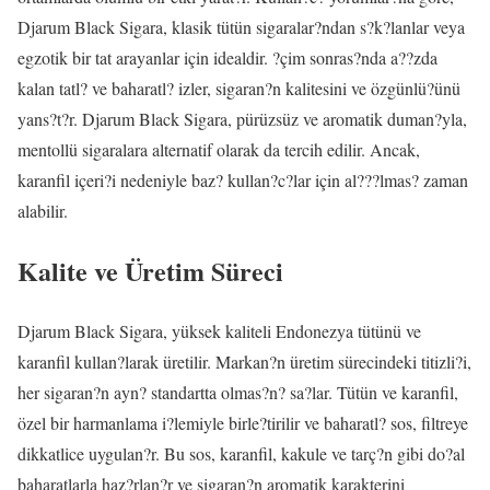
Djarum Black Sigara, klasik tütün sigaralar?ndan s?k?lanlar veya
egzotik bir tat arayanlar için idealdir. ?çim sonras?nda a??zda
kalan tatl? ve baharatl? izler, sigaran?n kalitesini ve özgünlü?ünü
yans?t?r. Djarum Black Sigara, pürüzsüz ve aromatik duman?yla,
mentollü sigaralara alternatif olarak da tercih edilir. Ancak,
karanfil içeri?i nedeniyle baz? kullan?c?lar için al???lmas? zaman
alabilir.
Kalite ve Üretim Süreci
Djarum Black Sigara, yüksek kaliteli Endonezya tütünü ve
karanfil kullan?larak üretilir. Markan?n üretim sürecindeki titizli?i,
her sigaran?n ayn? standartta olmas?n? sa?lar. Tütün ve karanfil,
özel bir harmanlama i?lemiyle birle?tirilir ve baharatl? sos, filtreye
dikkatlice uygulan?r. Bu sos, karanfil, kakule ve tarç?n gibi do?al
baharatlarla haz?rlan?r ve sigaran?n aromatik karakterini