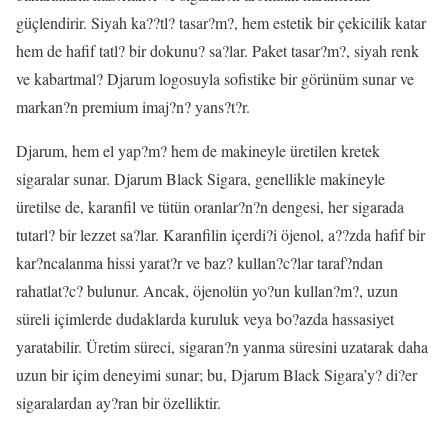
güçlendirir. Siyah ka??tl? tasar?m?, hem estetik bir çekicilik katar
hem de hafif tatl? bir dokunu? sa?lar. Paket tasar?m?, siyah renk
ve kabartmal? Djarum logosuyla sofistike bir görünüm sunar ve
markan?n premium imaj?n? yans?t?r.
Djarum, hem el yap?m? hem de makineyle üretilen kretek
sigaralar sunar. Djarum Black Sigara, genellikle makineyle
üretilse de, karanfil ve tütün oranlar?n?n dengesi, her sigarada
tutarl? bir lezzet sa?lar. Karanfilin içerdi?i öjenol, a??zda hafif bir
kar?ncalanma hissi yarat?r ve baz? kullan?c?lar taraf?ndan
rahatlat?c? bulunur. Ancak, öjenolün yo?un kullan?m?, uzun
süreli içimlerde dudaklarda kuruluk veya bo?azda hassasiyet
yaratabilir. Üretim süreci, sigaran?n yanma süresini uzatarak daha
uzun bir içim deneyimi sunar; bu, Djarum Black Sigara’y? di?er
sigaralardan ay?ran bir özelliktir.