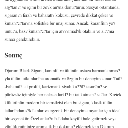
alg?lan?r ve içimi bir zevk an?na dönü?türür. Sosyal ortamlarda,
sigaran?n ferah ve baharatl? kokusu, çevrede dikkat çeker ve
kullan?c?lar?na sofistike bir imaj sunar. Ancak, karanfilin yo?
unlu?u, baz? kullan?c?lar için al???lmad?k olabilir ve al??ma
süreci gerektirebilir.
Sonuç
Djarum Black Sigara, karanfil ve tütünün ustaca harmanlanmas?
yla tütün tutkunlar?na aromatik ve özgün bir deneyim sunar. Tatl?
-baharatl? tat profili, karizmatik siyah ka??tl? tasar?m? ve
pürüzsüz içimiyle her nefeste farkl? bir tat katman? sa?lar. Kretek
kültürünün modern bir temsilcisi olan bu sigara, klasik tütün
tatlar?ndan s?k?lanlar ve egzotik bir deneyim arayanlar için ideal
bir seçenektir. Özel anlar?n?z? daha keyifli hale getirmek veya
günlük rutininize aromatik bir dokunu? eklemek için Djarum