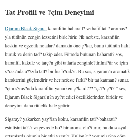
Tat Profili ve ?çim Deneyimi
Djarum Black Sigara
, karanfilin baharatl? ve hafif tatl? aromas?
yla tütünün zengin lezzetini birle?tirir. ?lk nefeste, karanfilin
keskin ve egzotik notalar? damakta öne ç?kar, bunu tütünün hafif
buruk ve derin tad? takip eder. Filtrede bulunan baharatl? sos,
karanfil, kakule ve tarç?n gibi tatlarla zenginle?tirilmi?tir ve içim
s?ras?nda a??zda tatl? bir his b?rak?r. Bu sos, sigaran?n aromatik
karakterini güçlendirir ve her nefeste farkl? bir tat katman? sunar.
?çim s?ras?nda karanfilin yanarken ç?kard??? “ç?t?r ç?t?r” ses,
Djarum Black Sigara’n?n ay?rt edici özelliklerinden biridir ve
deneyimi daha ritüelik hale getirir.
Sigaray? yakarken yay?lan koku, karanfilin tatl?-baharatl?
esintisini ta??r ve çevrede ho? bir aroma olu?turur, bu da sosyal
ortamlarda olumlu bir etki yarat?r. Kullan?c? yorumlar?na göre,