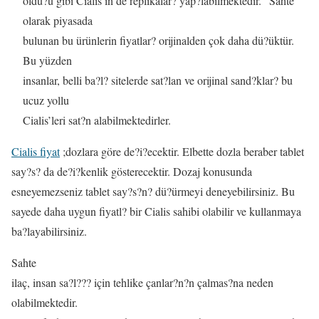
oldu?u gibi Cialis’in de replikalar? yap?labilmektedir. “Sahte”
olarak piyasada
bulunan bu ürünlerin fiyatlar? orijinalden çok daha dü?üktür.
Bu yüzden
insanlar, belli ba?l? sitelerde sat?lan ve orijinal sand?klar? bu
ucuz yollu
Cialis’leri sat?n alabilmektedirler.
Cialis fiyat
;dozlara göre de?i?ecektir. Elbette dozla beraber tablet
say?s? da de?i?kenlik gösterecektir. Dozaj konusunda
esneyemezseniz tablet say?s?n? dü?ürmeyi deneyebilirsiniz. Bu
sayede daha uygun fiyatl? bir Cialis sahibi olabilir ve kullanmaya
ba?layabilirsiniz.
Sahte
ilaç, insan sa?l??? için tehlike çanlar?n?n çalmas?na neden
olabilmektedir.