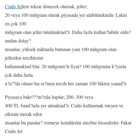
Cialis Jel
lere tekrar dönecek olursak, jeller;
20 veya 100 miligram olarak piyasada yer alabilmektedir. Lakin
en çok 100
miligram olan jeller tutulmaktad?r. Daha fazla kullan?labilir oldu?
undan dolay?
insanlar, yüksek miktarda bulunan yani 100 miligram olan
jellerden tercihlerini
kullanmaktad?rlar. 20 miligram?n fiyat? 100 miligrama k?yasla
çok daha fazla
a?a??da olmas?na ra?men tercih her zaman 100’lükten yanad?r.
Piyasaya bakt???m?zda haplar; 200, 300 veya
400 TL band?nda yer almaktad?r. Cialis kullanmak isteyen ve
etkisini merak eden
insanlar bu paralar? vermeye kendilerini mecbur hissederler. Fakat
Cialis Jel