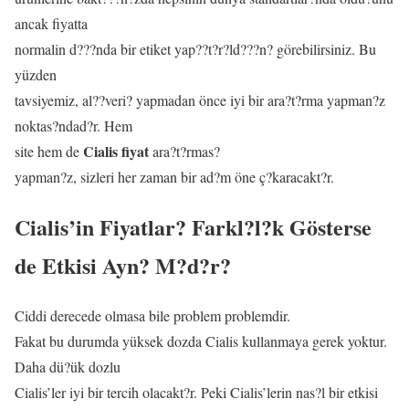
ancak fiyatta
normalin d???nda bir etiket yap??t?r?ld???n? görebilirsiniz. Bu
yüzden
tavsiyemiz, al??veri? yapmadan önce iyi bir ara?t?rma yapman?z
noktas?ndad?r. Hem
Cialis fiyat
site hem de
ara?t?rmas?
yapman?z, sizleri her zaman bir ad?m öne ç?karacakt?r.
Cialis’in Fiyatlar? Farkl?l?k Gösterse
de Etkisi Ayn? M?d?r?
Ciddi derecede olmasa bile problem problemdir.
Fakat bu durumda yüksek dozda Cialis kullanmaya gerek yoktur.
Daha dü?ük dozlu
Cialis’ler iyi bir tercih olacakt?r. Peki Cialis’lerin nas?l bir etkisi