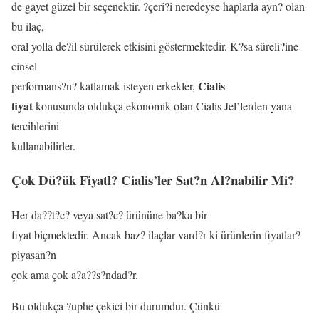
de gayet güzel bir seçenektir. ?çeri?i neredeyse haplarla ayn? olan
bu ilaç,
oral yolla de?il sürülerek etkisini göstermektedir. K?sa süreli?ine
cinsel
Cialis
performans?n? katlamak isteyen erkekler,
fiyat
konusunda oldukça ekonomik olan Cialis Jel’lerden yana
tercihlerini
kullanabilirler.
Çok Dü?ük Fiyatl? Cialis’ler Sat?n Al?nabilir Mi?
Her da??t?c? veya sat?c? ürününe ba?ka bir
fiyat biçmektedir. Ancak baz? ilaçlar vard?r ki ürünlerin fiyatlar?
piyasan?n
çok ama çok a?a??s?ndad?r.
Bu oldukça ?üphe çekici bir durumdur. Çünkü