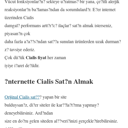
Vücut fonksiyonlar?n? sekteye u?ratmas? bir yana, çe?itli alerjik
reaksiyonlar?n ba?lamas?ndan da sorumlulard?r. E?er internet
üzerinden Cialis
damgal? performans artt?r?c? ilaçlar? sat?n almak isterseniz,
piyasan?n çok
daha fazla a?a??s?ndan sat??a sunulan ürünlerden uzak durman?
z? tavsiye ederiz.
Cialis fiyat
Çok dü?ük
her zaman
iyiye i?aret de?ildir.
?nternette Cialis Sat?n Almak
Orijinal Cialis sat??
? yapan bir site
bulduysan?z, di?er siteler ile kar??la?t?rma yapmay?
deneyebilirsiniz. Ard?ndan
size en do?ru gelen siteden al??veri?inizi gerçekle?tirebilirsiniz.