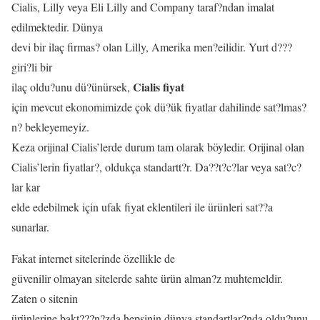
Cialis, Lilly veya Eli Lilly and Company taraf?ndan imalat
edilmektedir. Dünya
devi bir ilaç firmas? olan Lilly, Amerika men?eilidir. Yurt d???
giri?li bir
Cialis fiyat
ilaç oldu?unu dü?ünürsek,
için mevcut ekonomimizde çok dü?ük fiyatlar dahilinde sat?lmas?
n? bekleyemeyiz.
Keza orijinal Cialis’lerde durum tam olarak böyledir. Orijinal olan
Cialis’lerin fiyatlar?, oldukça standartt?r. Da??t?c?lar veya sat?c?
lar kar
elde edebilmek için ufak fiyat eklentileri ile ürünleri sat??a
sunarlar.
Fakat internet sitelerinde özellikle de
güvenilir olmayan sitelerde sahte ürün alman?z muhtemeldir.
Zaten o sitenin
ürünlerine bakt???n?zda hepsinin dünya standartlar?nda oldu?unu