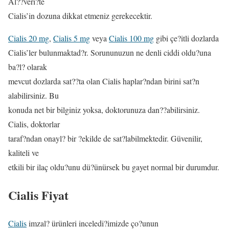
Al??veri?te
Cialis’in dozuna dikkat etmeniz gerekecektir.
Cialis 20 mg
,
Cialis 5 mg
veya
Cialis 100 mg
gibi çe?itli dozlarda
Cialis’ler bulunmaktad?r. Sorununuzun ne denli ciddi oldu?una
ba?l? olarak
mevcut dozlarda sat??ta olan Cialis haplar?ndan birini sat?n
alabilirsiniz. Bu
konuda net bir bilginiz yoksa, doktorunuza dan??abilirsiniz.
Cialis, doktorlar
taraf?ndan onayl? bir ?ekilde de sat?labilmektedir. Güvenilir,
kaliteli ve
etkili bir ilaç oldu?unu dü?ünürsek bu gayet normal bir durumdur.
Cialis Fiyat
Cialis
imzal? ürünleri inceledi?imizde ço?unun