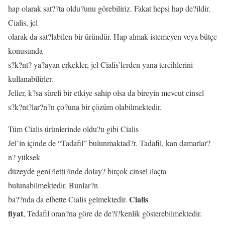
hap olarak sat??ta oldu?unu görebiliriz. Fakat hepsi hap de?ildir.
Cialis, jel
olarak da sat?labilen bir üründür. Hap almak istemeyen veya bütçe
konusunda
s?k?nt? ya?ayan erkekler, jel Cialis’lerden yana tercihlerini
kullanabilirler.
Jeller, k?sa süreli bir etkiye sahip olsa da bireyin mevcut cinsel
s?k?nt?lar?n?n ço?una bir çözüm olabilmektedir.
Tüm Cialis ürünlerinde oldu?u gibi Cialis
Jel’in içinde de “Tadafil” bulunmaktad?r. Tadafil, kan damarlar?
n? yüksek
düzeyde geni?letti?inde dolay? birçok cinsel ilaçta
bulunabilmektedir. Bunlar?n
Cialis
ba??nda da elbette Cialis gelmektedir.
fiyat
, Tedafil oran?na göre de de?i?kenlik gösterebilmektedir.