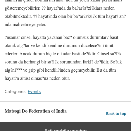
gösteremeyebilirler. ?? hayat?nda da ba?ar?s?zl?klara neden
olabilmektedir. ?? hayat?nda olan bir ba?ar?s?zl?k tüm hayat? an?
nda mahvetmeye yeter.
?nsanlar cinsel hayatta ya?anan baz? olumsuz durumlar? basit
olarak alg?lar ve kendi kendine durumun düzelece?ini ümit
ederler. Ancak durum hiç te o kadar basit de?ildir. Cinsel sa?l?k
sorunu da herhangi bir sa?l?k sorunundan farkl? de?ildir. So?uk
alg?nl??? ve grip gibi kendili?inden geçmeyebilir. Bu da tüm
hayat?n altüst olmas?na neden olur.
Categories:
Events
Matsogi Do Federation of India
Back to top
Exit mobile version