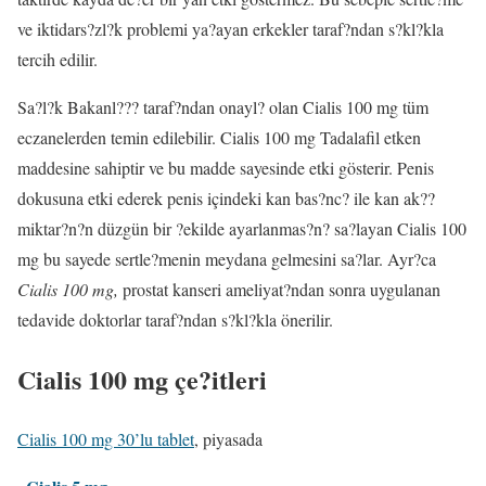
ve iktidars?zl?k problemi ya?ayan erkekler taraf?ndan s?kl?kla
tercih edilir.
Sa?l?k Bakanl??? taraf?ndan onayl? olan Cialis 100 mg tüm
eczanelerden temin edilebilir. Cialis 100 mg Tadalafil etken
maddesine sahiptir ve bu madde sayesinde etki gösterir. Penis
dokusuna etki ederek penis içindeki kan bas?nc? ile kan ak??
miktar?n?n düzgün bir ?ekilde ayarlanmas?n? sa?layan Cialis 100
mg bu sayede sertle?menin meydana gelmesini sa?lar. Ayr?ca
Cialis 100 mg,
prostat kanseri ameliyat?ndan sonra uygulanan
tedavide doktorlar taraf?ndan s?kl?kla önerilir.
Cialis 100 mg çe?itleri
Cialis 100 mg 30’lu tablet
, piyasada