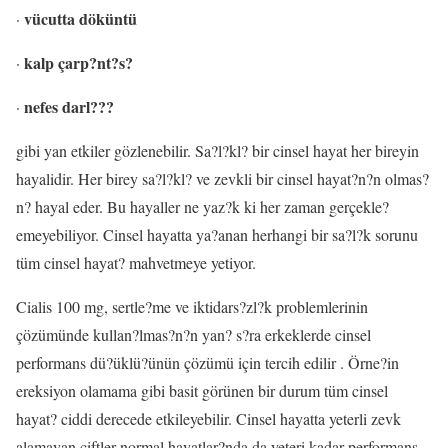
vücutta döküntü
·
kalp çarp?nt?s?
·
nefes darl???
·
gibi yan etkiler gözlenebilir. Sa?l?kl? bir cinsel hayat her bireyin
hayalidir. Her birey sa?l?kl? ve zevkli bir cinsel hayat?n?n olmas?
n? hayal eder. Bu hayaller ne yaz?k ki her zaman gerçekle?
emeyebiliyor. Cinsel hayatta ya?anan herhangi bir sa?l?k sorunu
tüm cinsel hayat? mahvetmeye yetiyor.
Cialis 100 mg, sertle?me ve iktidars?zl?k problemlerinin
çözümünde kullan?lmas?n?n yan? s?ra erkeklerde cinsel
performans dü?üklü?ünün çözümü için tercih edilir . Örne?in
ereksiyon olamama gibi basit görünen bir durum tüm cinsel
hayat? ciddi derecede etkileyebilir. Cinsel hayatta yeterli zevk
alamayan çiftler normal hayatlar?nda da yeteri kadar performans