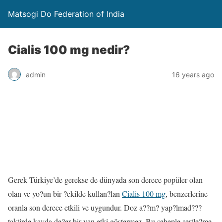
Matsogi Do Federation of India
Cialis 100 mg nedir?
admin
16 years ago
Gerek Türkiye’de gerekse de dünyada son derece popüler olan
olan ve yo?un bir ?ekilde kullan?lan
Cialis 100 mg
, benzerlerine
oranla son derece etkili ve uygundur. Doz a??m? yap?lmad???
taktirde kayda de?er bir yan etki göstermez. Bu sebeple sertle?me