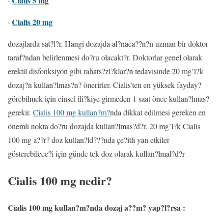
Cialis 5 mg
·
Cialis 20 mg
·
dozajlarda sat?l?r. Hangi dozajda al?naca??n?n uzman bir doktor
taraf?ndan belirlenmesi do?ru olacakt?r. Doktorlar genel olarak
erektil disfonksiyon gibi rahats?zl?klar?n tedavisinde 20 mg’l?k
dozaj?n kullan?lmas?n? önerirler. Cialis’ten en yüksek fayday?
görebilmek için cinsel ili?kiye girmeden 1 saat önce kullan?lmas?
gerekir.
Cialis 100 mg kullan?m?
nda dikkat edilmesi gereken en
önemli nokta do?ru dozajda kullan?lmas?d?r. 20 mg’l?k Cialis
100 mg a??r? doz kullan?ld???nda çe?itli yan etkiler
gösterebilece?i için günde tek doz olarak kullan?lmal?d?r
Cialis 100 mg nedir?
Cialis 100 mg kullan?m?nda dozaj a??m? yap?l?rsa :