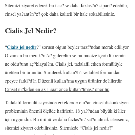
Sitemizi ziyaret ederek bu ilac? ve daha fazlas?n? sipari? edebilir,
cinsel ya?ant?n?z? çok daha kaliteli bir hale sokabilirsiniz.
Cialis Jel Nedir?
Cialis jel nedir
“
?” sorusu olgun beyler taraf?ndan merak ediliyor.
O zaman bu merak?n?z? giderelim ve bu mucize içerikli kremin
ne oldu?unu aç?klayal?m. Cialis jel, tadalafil etken formülüyle
üretilen bir üründür. Sürülerek kullan?l?r ve tablet formundan
epeyce farkl?d?r. Düzenli kullan?ma uygun ürünler de?illerdir.
Cinsel ili?kiden en az 1 saat önce kullan?lmas? önerilir.
Tadalafil formülü sayesinde erkeklerde olu?an cinsel disfonksiyon
probleminin önemli ölçüde hafifletir.
18 ya??ndan büyük ki?iler
için uygundur.
Bu ürünü ve daha fazlas?n? sat?n almak isterseniz,
sitemizi ziyaret edebilirsiniz. Sitemizde “Cialis jel nedir?”