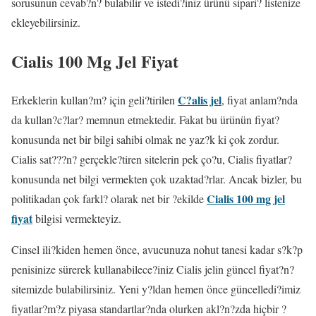
sorusunun cevab?n? bulabilir ve istedi?iniz ürünü sipari? listenize
ekleyebilirsiniz.
Cialis 100 Mg Jel Fiyat
C?alis jel
Erkeklerin kullan?m? için geli?tirilen
, fiyat anlam?nda
da kullan?c?lar? memnun etmektedir. Fakat bu ürünün fiyat?
konusunda net bir bilgi sahibi olmak ne yaz?k ki çok zordur.
Cialis sat???n? gerçekle?tiren sitelerin pek ço?u, Cialis fiyatlar?
konusunda net bilgi vermekten çok uzaktad?rlar. Ancak bizler, bu
Cialis 100 mg jel
politikadan çok farkl? olarak net bir ?ekilde
fiyat
bilgisi vermekteyiz.
Cinsel ili?kiden hemen önce, avucunuza nohut tanesi kadar s?k?p
penisinize sürerek kullanabilece?iniz Cialis jelin güncel fiyat?n?
sitemizde bulabilirsiniz. Yeni y?ldan hemen önce güncelledi?imiz
fiyatlar?m?z piyasa standartlar?nda olurken akl?n?zda hiçbir ?