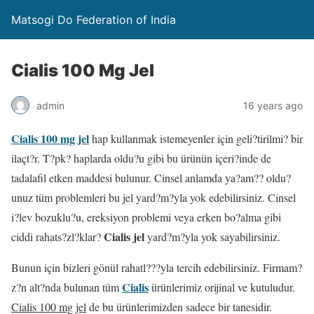
Matsogi Do Federation of India
Cialis 100 Mg Jel
admin
16 years ago
Cialis 100 mg jel
hap kullanmak istemeyenler için geli?tirilmi? bir
ilaçt?r. T?pk? haplarda oldu?u gibi bu ürünün içeri?inde de
tadalafil etken maddesi bulunur. Cinsel anlamda ya?am?? oldu?
unuz tüm problemleri bu jel yard?m?yla yok edebilirsiniz. Cinsel
i?lev bozuklu?u, ereksiyon problemi veya erken bo?alma gibi
Cialis jel
ciddi rahats?zl?klar?
yard?m?yla yok sayabilirsiniz.
Bunun için bizleri gönül rahatl???yla tercih edebilirsiniz. Firmam?
Cialis
z?n alt?nda bulunan tüm
ürünlerimiz orijinal ve kutuludur.
Cialis 100 mg jel
de bu ürünlerimizden sadece bir tanesidir.