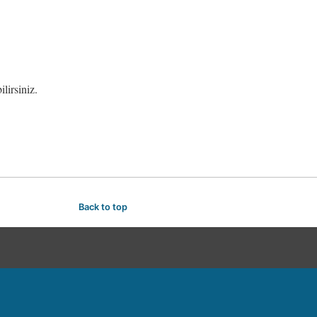
lirsiniz.
Back to top