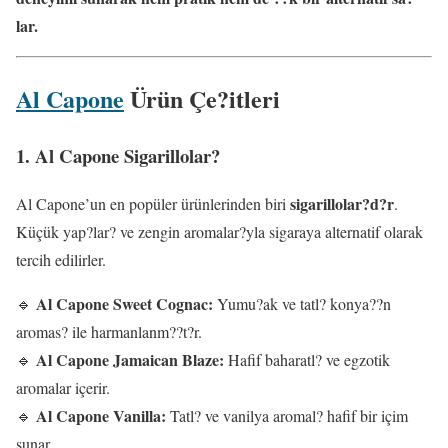
lar.
Al Capone
Ürün Çe?itleri
1. Al Capone Sigarillolar?
sigarillolar?d?r
Al Capone’un en popüler ürünlerinden biri
.
Küçük yap?lar? ve zengin aromalar?yla sigaraya alternatif olarak
tercih edilirler.
Al Capone Sweet Cognac:
🔹
Yumu?ak ve tatl? konya??n
aromas? ile harmanlanm??t?r.
Al Capone Jamaican Blaze:
🔹
Hafif baharatl? ve egzotik
aromalar içerir.
Al Capone Vanilla:
🔹
Tatl? ve vanilya aromal? hafif bir içim
sunar.