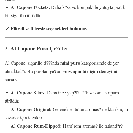
Al Capone Pockets:
🔹
Daha k?sa ve kompakt boyutuyla pratik
bir sigarillo türüdür.
📌 Filtreli ve filtresiz seçenekleri bulunur.
2. Al Capone Puro Çe?itleri
mini puro
Al Capone, sigarillo d???nda
kategorisinde de yer
yo?un ve zengin bir içim deneyimi
almaktad?r. Bu purolar,
sunar.
Al Capone Slims:
🔹
Daha ince yap?l?, ??k ve zarif bir puro
türüdür.
Al Capone Original:
🔹
Geleneksel tütün aromas? ile klasik içim
severler için idealdir.
Al Capone Rum-Dipped:
🔹
Hafif rom aromas? ile tatland?r?