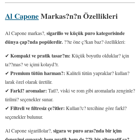
Al Capone
Markas?n?n Özellikleri
sigarillo ve küçük puro kategorisinde
Al Capone markas?,
dünya çap?nda popülerdir.
??te öne ç?kan baz? özellikleri:
Kompakt ve pratik tasar?m:
✔
Küçük boyutlu olduklar? için
ta??mas? ve içimi kolayd?r.
Premium tütün harman?:
✔
Kaliteli tütün yapraklar? kullan?
larak özel olarak üretilir.
Farkl? aromalar:
✔
Tatl?, viski ve rom gibi aromalarla zenginle?
tirilmi? seçenekler sunar.
Filtreli ve filtresiz çe?itler:
✔
Kullan?c? tercihine göre farkl?
seçenekler bulunur.
sigara ve puro aras?nda bir içim
Al Capone sigarillolar?,
deneyimi sunarak hem pratik hem de ??k bir alternatif sa?