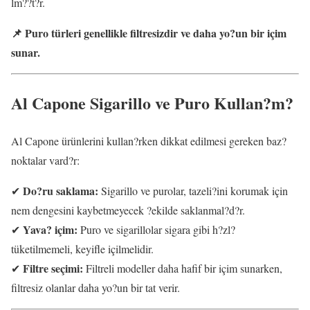
lm??t?r.
📌 Puro türleri genellikle filtresizdir ve daha yo?un bir içim
sunar.
Al Capone Sigarillo ve Puro Kullan?m?
Al Capone ürünlerini kullan?rken dikkat edilmesi gereken baz?
noktalar vard?r:
Do?ru saklama:
✔
Sigarillo ve purolar, tazeli?ini korumak için
nem dengesini kaybetmeyecek ?ekilde saklanmal?d?r.
Yava? içim:
✔
Puro ve sigarillolar sigara gibi h?zl?
tüketilmemeli, keyifle içilmelidir.
Filtre seçimi:
✔
Filtreli modeller daha hafif bir içim sunarken,
filtresiz olanlar daha yo?un bir tat verir.