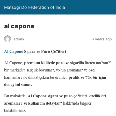
Matsogi Do Federation of India
al capone
admin
16 years ago
Al Capone
Sigara ve Puro Çe?itleri
premium kalitede puro ve sigarillo
Al Capone,
üreten tan?nm??
bir markad?r. Küçük boyutlar?, yo?un aromalar? ve özel
pratik ve ??k bir içim
harmanlar? ile dikkat çeken bu ürünler,
deneyimi sunar.
Al Capone sigara ve puro çe?itleri, özellikleri,
Bu makalede,
aromalar? ve kullan?m detaylar?
hakk?nda bilgiler
bulabilirsiniz.