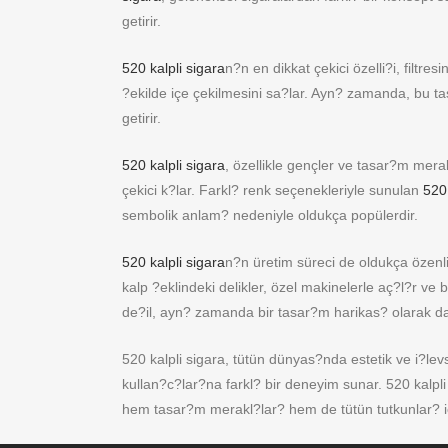
getirir.
520 kalpli sigara
n?n en dikkat çekici özelli?i, filtre
?ekilde içe çekilmesini sa?lar. Ayn? zamanda, bu 
getirir.
520 kalpli sigara
, özellikle gençler ve tasar?m mera
çekici k?lar. Farkl? renk seçenekleriyle sunulan
520 
sembolik anlam? nedeniyle oldukça popülerdir.
520 kalpli sigara
n?n üretim süreci de oldukça özenlidir
kalp ?eklindeki delikler, özel makinelerle aç?l?r ve 
de?il, ayn? zamanda bir tasar?m harikas? olarak da
520 kalpli sigara, tütün dünyas?nda estetik ve i?levs
kullan?c?lar?na farkl? bir deneyim sunar. 520 kalpl
hem tasar?m merakl?lar? hem de tütün tutkunlar? iç