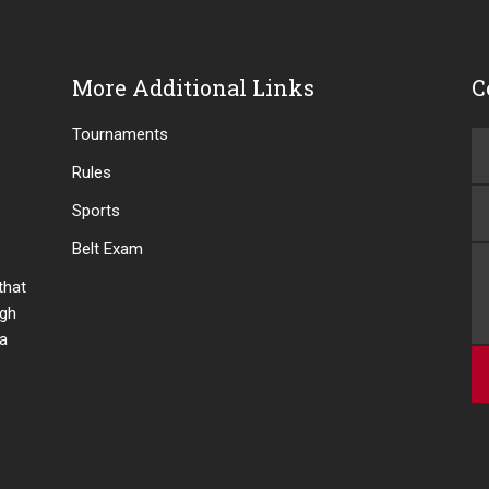
More Additional Links
C
Tournaments
Rules
Sports
Belt Exam
 that
ugh
 a