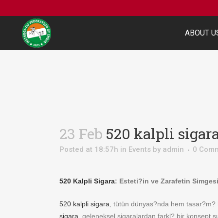
ABOUT U
23 Feb
520 kalpli sigar
Posted at 18:57h
in
Events
by
admin
0 Com
520 Kalpli Sigara
: Esteti?in ve Zarafetin Simges
520 kalpli sigara
, tütün dünyas?nda hem tasar?m? he
sigara
, geleneksel sigaralardan farkl? bir konsept 