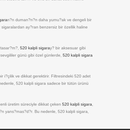
igara
n?n duman?n?n daha yumu?ak ve dengeli bir
sigaralardan ay?ran benzersiz bir özellik haline
t tasar?m?,
520 kalpli sigara
y? bir aksesuar gibi
 sevgililer günü gibi özel günlerde,
520 kalpli sigara
r i?çilik ve dikkat gerektirir. Filtresindeki 520 adet
 nedenle, 520 kalpli sigara sadece bir tütün ürünü
zenli üretim süreciyle dikkat çeken
520 kalpli sigara
,
at?n yans?mas?d?r. Bu nedenle, 520 kalpli sigara,