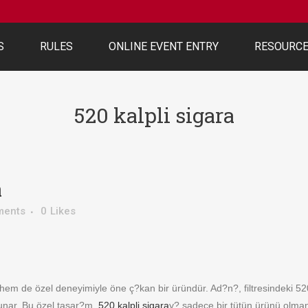
S
RULES
ONLINE EVENT ENTRY
RESOURC
520 kalpli sigara
a
ments
0
Likes
i
m de özel deneyimiyle öne ç?kan bir üründür. Ad?n?, filtresindeki 520
sunar. Bu özel tasar?m,
520 kalpli sigara
y? sadece bir tütün ürünü olman