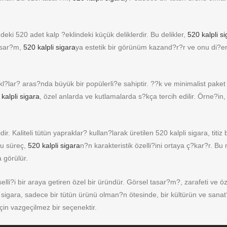
sindeki 520 adet kalp ?eklindeki küçük deliklerdir. Bu delikler,
520 kalpli s
tasar?m,
520 kalpli sigara
ya estetik bir görünüm kazand?r?r ve onu di?er 
kl?lar? aras?nda büyük bir popülerli?e sahiptir. ??k ve minimalist pake
kalpli sigara
, özel anlarda ve kutlamalarda s?kça tercih edilir. Örne?in,
. Kaliteli tütün yapraklar? kullan?larak üretilen 520 kalpli sigara, titiz bi
bu süreç,
520 kalpli sigara
n?n karakteristik özelli?ini ortaya ç?kar?r. Bu
 görülür.
elli?i bir araya getiren özel bir üründür. Görsel tasar?m?, zarafeti ve ö
i sigara, sadece bir tütün ürünü olman?n ötesinde, bir kültürün ve san
in vazgeçilmez bir seçenektir.