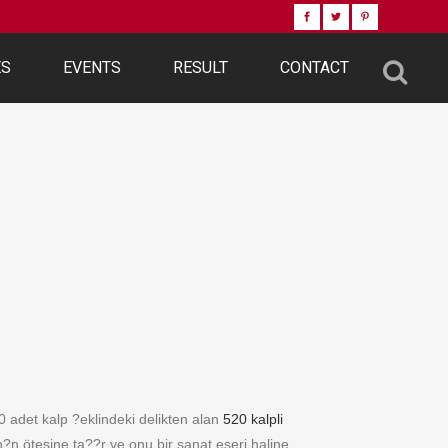
ES
EVENTS
RESULT
CONTACT
 adet kalp ?eklindeki delikten alan
520 kalpli
?n ötesine ta??r ve onu bir sanat eseri haline