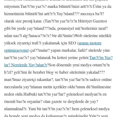
istiyorum.Tan?t?m yaz?s? marka bilinirli?inizi artt?r?r.Ürün ya da
hizmetinizin bilinirli?ini artt?r?r.Yay?nland??? mecraya ba?l?
olarak size prestij katar. (Tan?t?m yaz?n?z?n Hürriyet Gazetesi
gibi bir yerde yay?nland???nda, potansiyel mü?terileriniz taraf?
ndan nas?l alg?lanaca??n?z? bir dü?ünün!)Web sitelerine nitelikli
yüksek ziyaretçi trafi?i yakalamak için SEO (
arama motoru
optimizasyonu
) çal??malar? yapan markalar, farkl? sitelerde yine
tan?t?m yaz?s? yay?nlatarak bu kriteri yerine getirir.
Tan?t?m Yaz?
lar? Nerelerde Yay?nlan?r
?Son dönemde yeni medya ortam?n?n
h?zl? geli?imi ile beraber blog ve haber sitelerinin yakalad???
inan?lmaz ziyaretçi rakamlar?, tan?t?m yaz?lar?n?n sadece online
mecralarda yay?nlanan metin içerikler oldu?unun dü?ünülmesine
neden oldu.Halbuki tan?t?m yaz?lar? geleneksel medyan?n en
önemli bas?n organlar? olan gazete ve dergilerde de yay?
nlanmaktad?r. Yani bir tan?t?m yaz?s?n? hem geleneksel medya
da hemde yeni medya da kullanman?z mümkündür.Yaln?z yeni