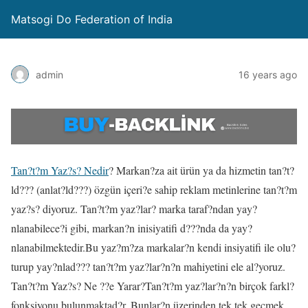
Matsogi Do Federation of India
admin
16 years ago
Tan?t?m Yaz?s? Nedir
? Markan?za ait ürün ya da hizmetin tan?t?
ld??? (anlat?ld???) özgün içeri?e sahip reklam metinlerine tan?t?m
yaz?s? diyoruz. Tan?t?m yaz?lar? marka taraf?ndan yay?
nlanabilece?i gibi, markan?n inisiyatifi d???nda da yay?
nlanabilmektedir.Bu yaz?m?za markalar?n kendi insiyatifi ile olu?
turup yay?nlad??? tan?t?m yaz?lar?n?n mahiyetini ele al?yoruz.
Tan?t?m Yaz?s? Ne ??e Yarar?Tan?t?m yaz?lar?n?n birçok farkl?
fonksiyonu bulunmaktad?r. Bunlar?n üzerinden tek tek geçmek